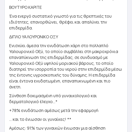
ΒΟΥΤΥΡΟ ΚΑΡΙΤΕ
Ένα ενεργό συστατικό γνωστό για τις θρεπτικές του
ιδιότητες, επανορθώνει, θρέφει και απαλύνει την
επιδερμίδα.
ΔΙΠΛΟ ΥΑΛΟΥΡΟΝΙΚΟ ΟΞΥ
Ενισχύει άμεσα την ενυδάτωση χάρη στο πολλαπλό
Υαλουρονικό Οξύ, το οποίο συμβάλλει στη μακροχρόνια
επαναπύκνωση της επιδερμίδας, σε συνδυασμό με
Υαλουρονικό Οξύ υψηλού μοριακού βάρους, το οποίο
διατηρεί την ισορροπία του νερού στην επιδερμίδα μέσω
της έντονης υγροσκοπικής του δύναμης. Η επιδερμίδα
είναι έντονα ενυδατωμένη, επαναπυκνωμένη και πιο
άνετη.
Σύνθεση δοκιμασμένη υπό γυναικολογικό και
δερματολογικό έλεγχο…*
+78% ενυδάτωση αμέσως μετά την εφαρμογή
… και το ένιωσαν οι γυναίκες! **
Αμέσως: 91% των γυναικών ένιωσαν μια αίσθηση