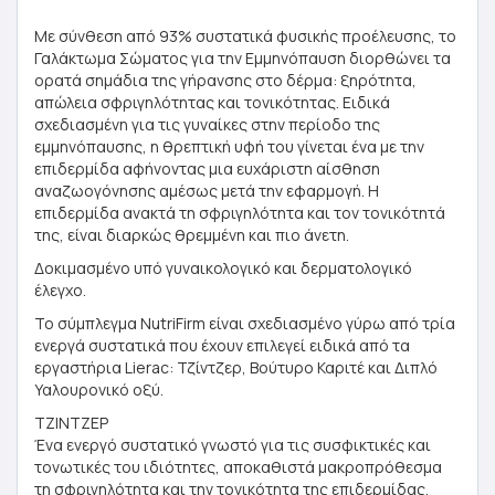
Με σύνθεση από 93% συστατικά φυσικής προέλευσης, το
Γαλάκτωμα Σώματος για την Εμμηνόπαυση διορθώνει τα
ορατά σημάδια της γήρανσης στο δέρμα: ξηρότητα,
απώλεια σφριγηλότητας και τονικότητας. Ειδικά
σχεδιασμένη για τις γυναίκες στην περίοδο της
εμμηνόπαυσης, η θρεπτική υφή του γίνεται ένα με την
επιδερμίδα αφήνοντας μια ευχάριστη αίσθηση
αναζωογόνησης αμέσως μετά την εφαρμογή. Η
επιδερμίδα ανακτά τη σφριγηλότητα και τον τονικότητά
της, είναι διαρκώς θρεμμένη και πιο άνετη.
Δοκιμασμένο υπό γυναικολογικό και δερματολογικό
έλεγχο.
Το σύμπλεγμα NutriFirm είναι σχεδιασμένο γύρω από τρία
ενεργά συστατικά που έχουν επιλεγεί ειδικά από τα
εργαστήρια Lierac: Τζίντζερ, Βούτυρο Καριτέ και Διπλό
Υαλουρονικό οξύ.
ΤΖΙΝΤΖΕΡ
Ένα ενεργό συστατικό γνωστό για τις συσφικτικές και
τονωτικές του ιδιότητες, αποκαθιστά μακροπρόθεσμα
τη σφριγηλότητα και την τονικότητα της επιδερμίδας.