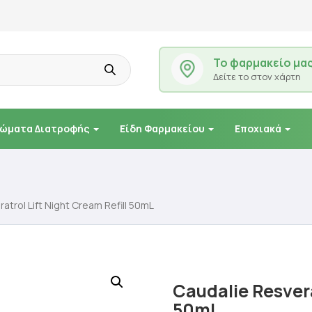
Το φαρμακείο μα
Δείτε το στον χάρτη
ώματα Διατροφής
Είδη Φαρμακείου
Εποχιακά
atrol Lift Night Cream Refill 50mL
Caudalie Resvera
50mL