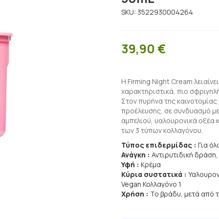
SKU:
3522930004264
39,90
€
Η Firming Night Cream λειαίνε
χαρακτηριστικά, πιο σφριγηλ
Στον πυρήνα της καινοτομίας 
προέλευσης, σε συνδυασμό με
αμπελιού, υαλουρονικά οξέα κ
των 3 τύπων κολλαγόνου.
Τύπος επιδερμίδας :
Για ό
Ανάγκη :
Αντιρυτιδική δράση
Υφή :
Κρέμα
Κύρια συστατικά :
Υαλουρον
Vegan Κολλαγόνο 1
Χρήση :
To βράδυ, μετά από 