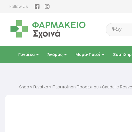
Follow Us
Products
search
Γυναίκα
Άνδρας
Μαμά-Παιδί
Συμπληρ
Shop
»
Γυναίκα
»
Περιποίηση Προσώπου
»Caudalie Resver