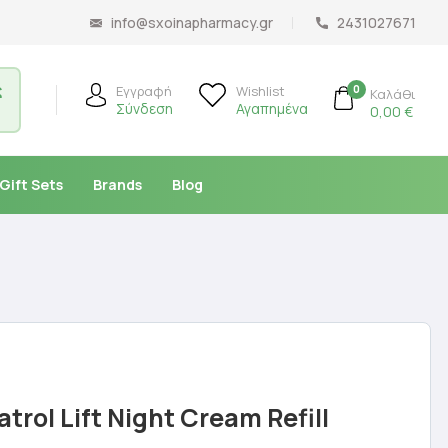
info@sxoinapharmacy.gr
2431027671
ς
0
Εγγραφή
Wishlist
Καλάθι
Σύνδεση
Αγαπημένα
0,00
€
Gift Sets
Brands
Blog
trol Lift Night Cream Refill