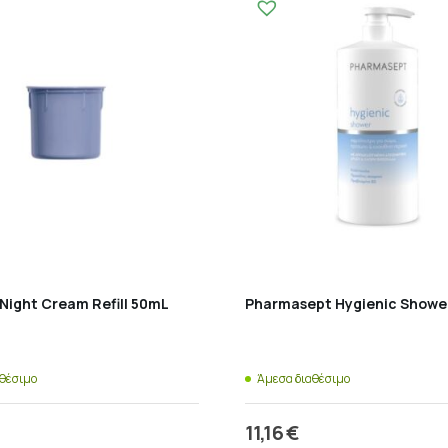
Night Cream Refill 50mL
Pharmasept Hygienic Shower
αθέσιμο
Άμεσα διαθέσιμο
€
11,16
€