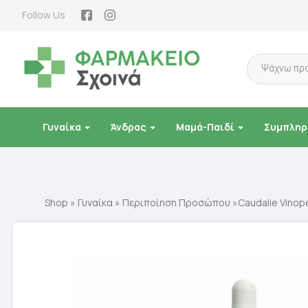
Follow Us
Products
search
Γυναίκα
Άνδρας
Μαμά-Παιδί
Συμπληρ
Shop
»
Γυναίκα
»
Περιποίηση Προσώπου
»Caudalie Vinop