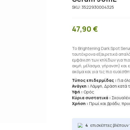
SKU:
3522930004325
47,90
€
Το Brightening Dark Spot Seru
ταυτόχρονα εξαιρετικά απαλό 
εμφάνιση των κηλίδων για πιο
ακμή, μέλασμα, γήρανση) και 
ακόμα και για τις πιο ευαίσθη
Τύπος επιδερμίδας :
Για ό
Ανάγκη :
Λάμψη, Δράση κατά 
Υφή :
Ορός
Κύρια συστατικά :
Σκουαλένι
Χρήση :
Πρωί και βράδυ, πρι
4
επισκέπτες βλέπουν 