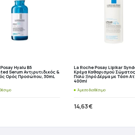
 Posay Hyalu B5
La Roche Posay Lipikar Synd
ated Serum Αντιρυτιδικός &
Κρέμα Καθαρισμού Σώματος
ός Ορός Προσώπου, 30mL
Πολύ Ξηρό Δέρμα με Τάση Ατ
400ml
αθέσιμο
Άμεσα διαθέσιμο
14,63
€
ροσθήκη στο καλάθι
Προσθήκη στο καλάθ