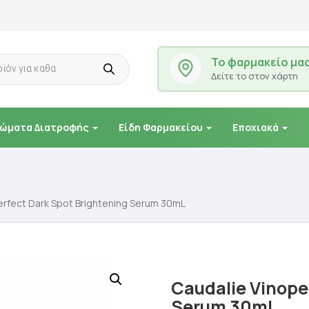
Το φαρμακείο μα
Δείτε το στον χάρτη
ώματα Διατροφής
Είδη Φαρμακείου
Εποχιακά
erfect Dark Spot Brightening Serum 30mL
Caudalie Vinope
Serum 30mL