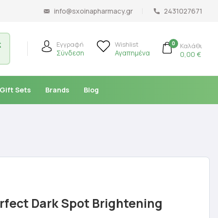
info@sxoinapharmacy.gr
2431027671
ς
0
Εγγραφή
Wishlist
Καλάθι
Σύνδεση
Αγαπημένα
0,00
€
Gift Sets
Brands
Blog
rfect Dark Spot Brightening