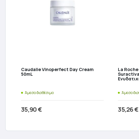
Caudalie Vinoperfect Day Cream
La Roche
50mL
Suractiv
Ενυδατικ
Άμεσα διαθέσιμο
Άμεσα δι
35,90
€
35,26
€
Προσθήκη στο καλάθι
Π