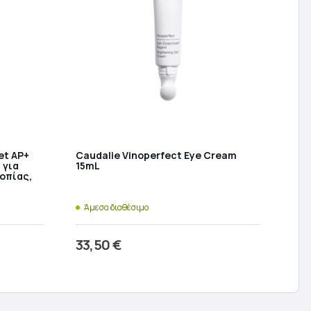
et AP+
Caudalie Vinoperfect Eye Cream
 για
15mL
οπίας,
Άμεσα διαθέσιμο
33,50
€
ι
Προσθήκη στο καλάθι