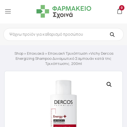
0
Products
search
Shop
»
Εποχιακά
»
Εποχιακή Τριχόπτωση
»Vichy Dercos
Energizing Shampoo Δυναμωτικό Σαμπουάν κατά της
Τριχόπτωσης, 200ml