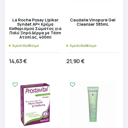
La Roche Posay Lipikar
Caudalie Vinopure Gel
Syndet AP+ Κρέμα
Cleanser 385mL
Καθαρισμού Σώματος για
Πολύ Ξηρό Δέρμα με Τάση
Ατοπίας, 400ml
Άμεσα διαθέσιμο
Άμεσα διαθέσιμο
14,63
€
21,90
€
Προσθήκη στο καλάθι
Προσθήκη στο καλάθι