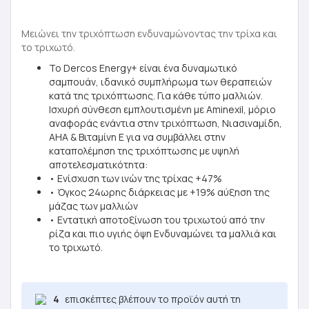
Μειώνει την τριχόπτωση ενδυναμώνοντας την τρίχα και
το τριχωτό.
Το Dercos Energy+ είναι ένα δυναμωτικό
σαμπουάν, ιδανικό συμπλήρωμα των θεραπειών
κατά της τριχόπτωσης. Για κάθε τύπο μαλλιών.
Ισχυρή σύνθεση εμπλουτισμένη με Aminexil, μόριο
αναφοράς ενάντια στην τριχόπτωση, Νιασιναμίδη,
AHA & Βιταμίνη Ε για να συμβάλλει στην
καταπολέμηση της τριχόπτωσης με υψηλή
αποτελεσματικότητα:
• Ενίσχυση των ινών της τρίχας +47%
• Όγκος 24ωρης διάρκειας με +19% αύξηση της
μάζας των μαλλιών
• Εντατική αποτοξίνωση του τριχωτού από την
ρίζα και πιο υγιής όψη Ενδυναμώνει τα μαλλιά και
το τριχωτό.
4
επισκέπτες βλέπουν το προϊόν αυτή τη