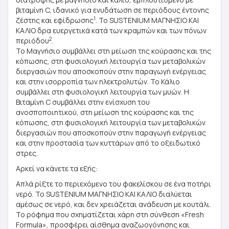
βιταμίνη C, ιδανικό για ενυδάτωση σε περιόδους έντονης
1
ζέστης και εφίδρωσης
. Το SUSTENIUM ΜΑΓΝΗΣΙΟ ΚΑΙ
ΚΑΛΙΟ δρα ευεργετικά κατά των κραμπών και των πόνων
2
περιόδου
.
Το Μαγνήσιο συμβάλλει στη μείωση της κούρασης και της
κόπωσης, στη φυσιολογική λειτουργία των μεταβολικών
διεργασιών που αποσκοπούν στην παραγωγή ενέργειας
και στην ισορροπία των ηλεκτρολυτών. Το Κάλιο
συμβάλλει στη φυσιολογική λειτουργία των μυών. Η
Βιταμίνη C συμβάλλει στην ενίσχυση του
ανοσποποιητικού, στη μείωση της κούρασης και της
κόπωσης, στη φυσιολογική λειτουργία των μεταβολικών
διεργασιών που αποσκοπούν στην παραγωγή ενέργειας
και στην προστασία των κυττάρων από το οξειδωτικό
στρες.
Αρκεί να κάνετε τα εξής:
Απλά ρίξτε το περιεχόμενο του φακελίσκου σε ένα ποτήρι
νερό. Το SUSTENIUM ΜΑΓΝΗΣΙΟ ΚΑΙ ΚΑΛΙΟ διαλύεται
αμέσως σε νερό, και δεν χρειάζεται ανάδευση με κουτάλι.
Το ρόφημα που σχηματίζεται χάρη στη σύνθεση «Fresh
Formula», προσφέρει αίσθημα αναζωογόνησης και