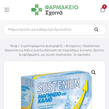
0
Products
search
Shop
»
Συμπληρώματα Διατροφής
»
Βιταμίνες
»Sustenium
Μαγνήσιο & Κάλιο για Ενυδάτωση σε περιόδους έντονης ζέστης
& εφίδρωσης, με γεύση πορτοκάλι, 14 sachets