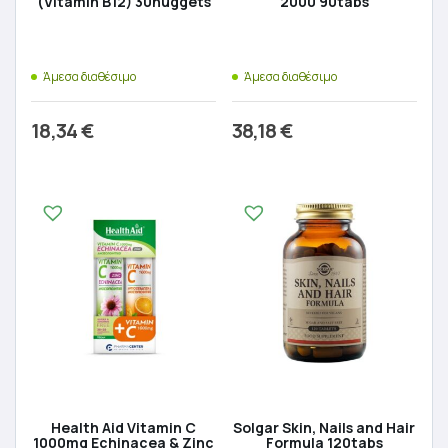
(Vitamin B12) 30nuggets
2000 90tabs
Άμεσα διαθέσιμο
Άμεσα διαθέσιμο
18,34
€
38,18
€
Προσθήκη στο καλάθι
Προσθήκη στο καλάθι
Health Aid Vitamin C
Solgar Skin, Nails and Hair
1000mg Echinacea & Zinc
Formula 120tabs