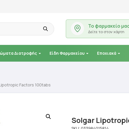
Το φαρμακείο μα
Δείτε το στον χάρτη
ώματα Διατροφής
Είδη Φαρμακείου
Εποχιακά
Lipotropic Factors 100tabs
Solgar Lipotropi
SKU:
033984015814