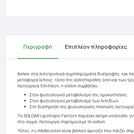
Περιγραφή
Επιπλέον πληροφορίες
Ανήκει στα λιποτροπικά συμπληρώματα διατροφής, και περι
μεταφορά λίπους, τόσο της χοληστερόλης όσο και των τριγ
λειτουργία. Επιπλέον, η χολίνη συμβάλλει:
Στον φυσιολογικό μεταβολισμό της ομοκυστεΐνης
Στον φυσιολογικό μεταβολισμό των λιπιδίων
Στη διατήρηση της φυσιολογικής ηπατικής λειτουργ
Το SOLGAR Lipotropic Factors περιέχει ακόμη ινοσιτόλη, γ
στο σώμα. Λειτουργεί παρόμοια με τη χολίνη.
Τέλος, η L-Μεθειονίνη είναι βασικό αμινοξύ που παίζει σ