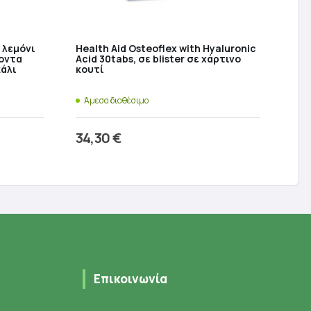
 λεμόνι
Health Aid Osteoflex with Hyaluronic
οντα
Acid 30tabs, σε blister σε χάρτινο
κάλι
κουτί
Άμεσα διαθέσιμο
34,30
€
ι
Προσθήκη στο καλάθι
Επικοινωνία