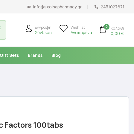
info@sxoinapharmacy.gr
2431027671
ς
0
Εγγραφή
Wishlist
Καλάθι
Σύνδεση
Αγαπημένα
0,00
€
Gift Sets
Brands
Blog
c Factors 100tabs