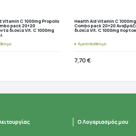
d Vitamin C 1000mg Propolis
Health Aid Vitamin C 1000mg
ombo pack 20+20
Combo pack 20+20 Αναβράζ
ντα δισκία Vit. C 1000mg
δισκία Vit. C 1000mg πορτο
λι
αθέσιμο
Άμεσα διαθέσιμο
7,70
€
ροσθήκη στο καλάθι
Προσθήκη στο καλάθ
λειτουργίας
Ο Λογαριασμός μου