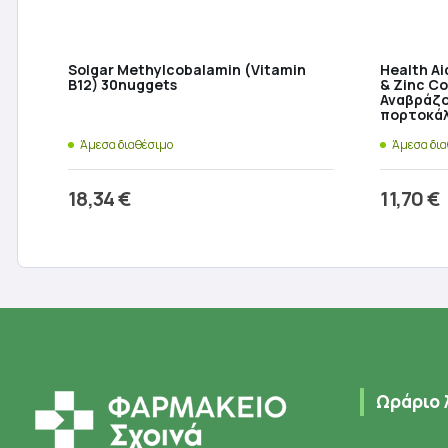
Solgar Methylcobalamin (Vitamin
Health Ai
B12) 30nuggets
& Zinc C
Αναβράζο
πορτοκά
Άμεσα διαθέσιμο
Άμεσα δι
18,34
€
11,70
€
Προσθήκη στο καλάθι
Π
Ωράριο 