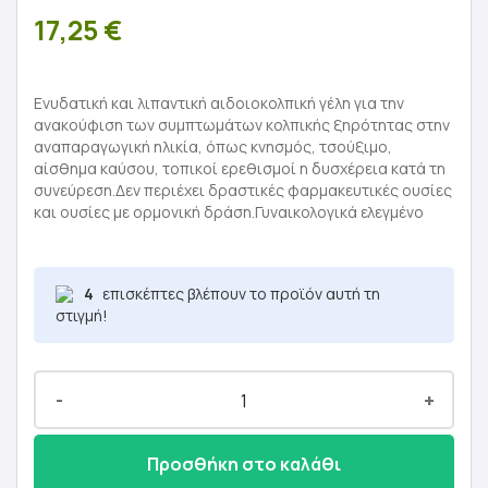
17,25
€
Ενυδατική και λιπαντική αιδοιoκολπική γέλη για την
ανακούφιση των συμπτωμάτων κολπικής ξηρότητας στην
αναπαραγωγική ηλικία, όπως κνησμός, τσούξιμο,
αίσθημα καύσου, τοπικοί ερεθισμοί η δυσχέρεια κατά τη
συνεύρεση.Δεν περιέχει δραστικές φαρμακευτικές ουσίες
και ουσίες με ορμονική δράση.Γυναικολογικά ελεγμένο
4
επισκέπτες βλέπουν το προϊόν αυτή τη
στιγμή!
-
+
Προσθήκη στο καλάθι