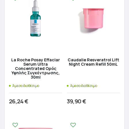
La Roche Posay Effaclar
Caudalie Resveratrol Lift
Serum Ultra
Night Cream Refill 50mL
Concentrated Ορός
Υψηλής Συγκέντρωσης,
30ml
Άμεσα διαθέσιμο
Άμεσα διαθέσιμο
26,24
€
39,90
€
Προσθήκη στο καλάθι
Προσθήκη στο καλάθι