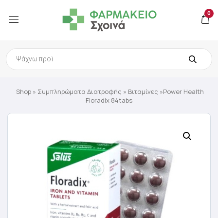
0
Products
search
Shop
»
Συμπληρώματα Διατροφής
»
Βιταμίνες
»Power Health
Floradix 84tabs