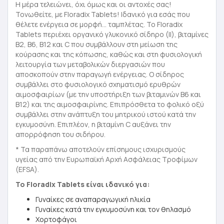
Η μέρα τελειώνει, όχι όμως και οι αντοχές σας!
Τονωθείτε, με Floradix Tablets! Ιδανικό για εσάς που
θέλετε ενέργεια σε μορφή… ταμπλέτας. Το Floradix
Tablets περιέχει οργανικό γλυκονικό σίδηρο (ΙΙ), βιταμίνες
Β2, Β6, Β12 και C που συμβάλλουν στη μείωση της
κούρασης και της κόπωσης, καθώς και στη φυσιολογική
λειτουργία των μεταβολικών διεργασιών που
αποσκοπούν στην παραγωγή ενέργειας. Ο σίδηρος
συμβάλλει στο φυσιολογικό σχηματισμό ερυθρών
αιμοσφαιρίων (με την υποστήριξη των βιταμινών Β6 και
Β12) και της αιμοσφαιρίνης. Επιπρόσθετα το φολικό οξύ
συμβάλλει στην ανάπτυξη του μητρικού ιστού κατά την
εγκυμοσύνη. Επιπλέον, η βιταμίνη C αυξάνει την
απορρόφηση του σιδήρου.
* Τα παραπάνω αποτελούν επίσημους ισχυρισμούς
υγείας από την Ευρωπαϊκή Αρχή Ασφάλειας Τροφίμων
(EFSA).
Το Floradix Tablets είναι ιδανικό για:
Γυναίκες σε αναπαραγωγική ηλικία
Γυναίκες κατά την εγκυμοσύνη και τον θηλασμό
Χορτοφάγοι