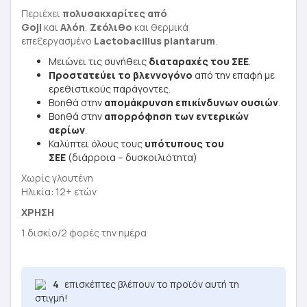
Περιέχει
πολυσακχαρίτες από
Goji
και
Αλόη
,
Ζεόλιθο
και θερμικά
επεξεργασμένο
Lactobacillus plantarum
.
Μειώνει τις συνήθεις
διαταραχές του ΣΕΕ
.
Προστατεύει το βλεννογόνο
από την επαφή με
ερεθιστικούς παράγοντες.
Βοηθά στην
απομάκρυνση επικίνδυνων ουσιών
.
Βοηθά στην
απορρόφηση των εντερικών
αερίων
.
Καλύπτει όλους τους
υπότυπους του
ΣΕΕ
(διάρροια – δυσκοιλιότητα)
Χωρίς γλουτένη
Ηλικία: 12+ ετών
ΧΡΗΣΗ
1 δισκίο/2 φορές την ημέρα
4
επισκέπτες βλέπουν το προϊόν αυτή τη
στιγμή!