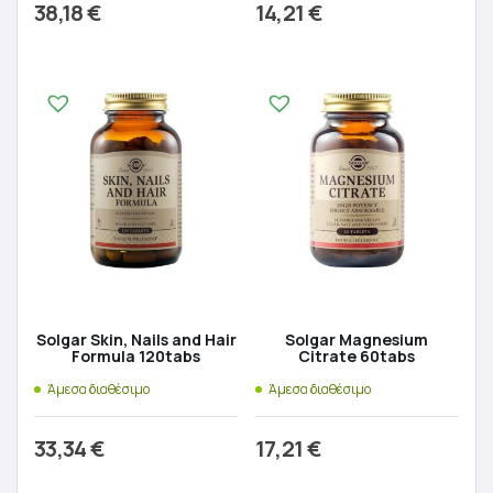
38,18
€
14,21
€
Προσθήκη στο καλάθι
Προσθήκη στο καλάθι
Solgar Skin, Nails and Hair
Solgar Magnesium
Formula 120tabs
Citrate 60tabs
Άμεσα διαθέσιμο
Άμεσα διαθέσιμο
33,34
€
17,21
€