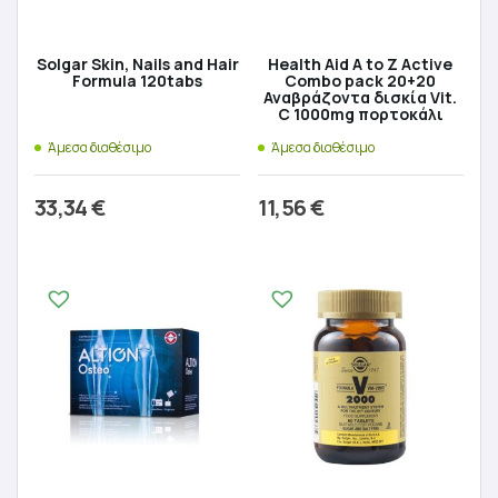
Solgar Skin, Nails and Hair
Health Aid A to Z Active
Formula 120tabs
Combo pack 20+20
Αναβράζοντα δισκία Vit.
C 1000mg πορτοκάλι
Άμεσα διαθέσιμο
Άμεσα διαθέσιμο
33,34
€
11,56
€
Προσθήκη στο καλάθι
Προσθήκη στο καλάθι