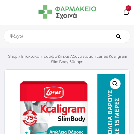
0
Products
search
Shop
»
Εποχιακά
»
Σύσφιγξη και Αδυνάτισμα
»Lanes Kcaligram
Slim Body 60caps