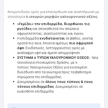
Αντιρυτιδικός oρός για επανόρθωση και αναπλήρωση με
τεχνολογία
4 ισχυρών μορφών υαλουρονικού οξέος.
«Γεμίζει» την επιδερμίδα, διορθώνει τις
ρυτίδες
και αποκαθιστά την απώλεια
σφριγηλότητας, ελαστικότητας και όγκου.
Η επιδερμίδα
ενυδατώνεται
σε βάθος, γίνεται
ορατά πιο λεία. Αποκτά αμέσως
πιο σφριγηλή
όψη
. Ενυδατικός, λεπτόρρευστος ορός με
ανάλαφρη υφή και άμεση απορρόφηση.
ΣΥΣΤΗΜΑ 4 ΤΥΠΩΝ ΥΑΛΟΥΡΟΝΙΚΟΥ ΟΞΕΟΣ:
Νέα
τεχνολογία στοχευμένης δράσης, με 4
τύπους Υαλουρονικού Οξέος για ενισχυμένη
διείσδυση από τα ανώτερα προς τα βαθύτερα
στρώματα της επιδερμίδας.
Δοκιμασμένος σε
όλους τους τύπους & τους
τόνους επιδερμίδας
. Δοκιμασμένος σε
ευαίσθητη επιδερμίδα.