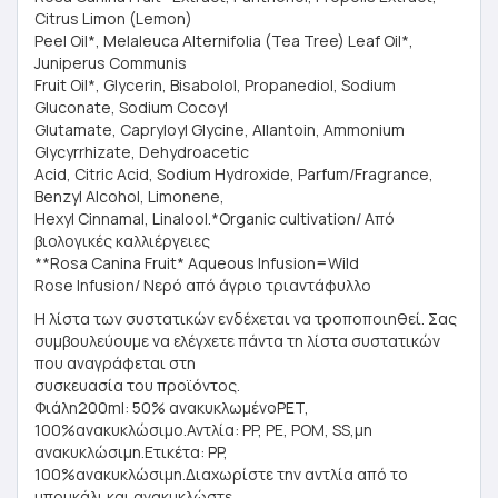
Citrus Limon (Lemon)
Peel Oil*, Melaleuca Alternifolia (Tea Tree) Leaf Oil*,
Juniperus Communis
Fruit Oil*, Glycerin, Bisabolol, Propanediol, Sodium
Gluconate, Sodium Cocoyl
Glutamate, Capryloyl Glycine, Allantoin, Ammonium
Glycyrrhizate, Dehydroacetic
Acid, Citric Acid, Sodium Hydroxide, Parfum/Fragrance,
Benzyl Alcohol, Limonene,
Hexyl Cinnamal, Linalool.*Organic cultivation/ Από
βιολογικές καλλιέργειες
**Rosa Canina Fruit* Aqueous Infusion=Wild
Rose Infusion/ Νερό από άγριο τριαντάφυλλο
Η λίστα των συστατικών ενδέχεται να τροποποιηθεί. Σας
συμβουλεύουμε να ελέγχετε πάντα τη λίστα συστατικών
που αναγράφεται στη
συσκευασία του προϊόντος.
Φιάλη200ml: 50% ανακυκλωμένοPET,
100%ανακυκλώσιμο.Αντλία: PP, PE, POM, SS,μη
ανακυκλώσιμη.Ετικέτα: PP,
100%ανακυκλώσιμη.Διαχωρίστε την αντλία από το
μπουκάλι και ανακυκλώστε.