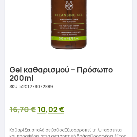
Gel καθαρισμού – Πρόσωπο
200ml
SKU:
5201279072889
Original
Η
16,70
€
10,02
€
price
τρέχουσα
was:
τιμή
Καθαρίζει απαλά σε βάθοςΕξισορροπεί τη λιπαρότητα
και προσφέρει ήπια αντισηπτική δράσηΠροσφέρει έξτρα