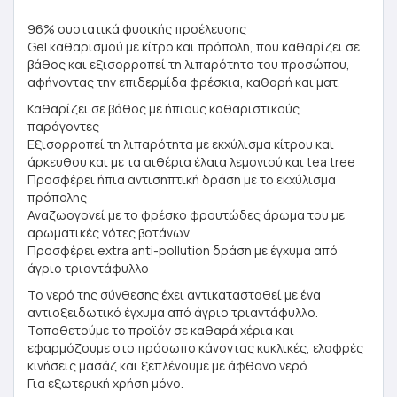
96% συστατικά φυσικής προέλευσης
Gel καθαρισμού με κίτρο και πρόπολη, που καθαρίζει σε
βάθος και εξισορροπεί τη λιπαρότητα του προσώπου,
αφήνοντας την επιδερμίδα φρέσκια, καθαρή και ματ.
Καθαρίζει σε βάθος με ήπιους καθαριστικούς
παράγοντες
Εξισορροπεί τη λιπαρότητα με εκχύλισμα κίτρου και
άρκευθου και με τα αιθέρια έλαια λεμονιού και tea tree
Προσφέρει ήπια αντισηπτική δράση με το εκχύλισμα
πρόπολης
Αναζωογονεί με το φρέσκο φρουτώδες άρωμα του με
αρωματικές νότες βοτάνων
Προσφέρει extra anti-pollution δράση με έγχυμα από
άγριο τριαντάφυλλο
Το νερό της σύνθεσης έχει αντικατασταθεί με ένα
αντιοξειδωτικό έγχυμα από άγριο τριαντάφυλλο.
Τοποθετούμε το προϊόν σε καθαρά χέρια και
εφαρμόζουμε στο πρόσωπο κάνοντας κυκλικές, ελαφρές
κινήσεις μασάζ και ξεπλένουμε με άφθονο νερό.
Για εξωτερική χρήση μόνο.