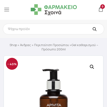
0
Products
search
Shop
»
Άνδρας
»
Περιποίηση Προσώπου
»Gel καθαρισμού –
Πρόσωπο 200ml
- 40%