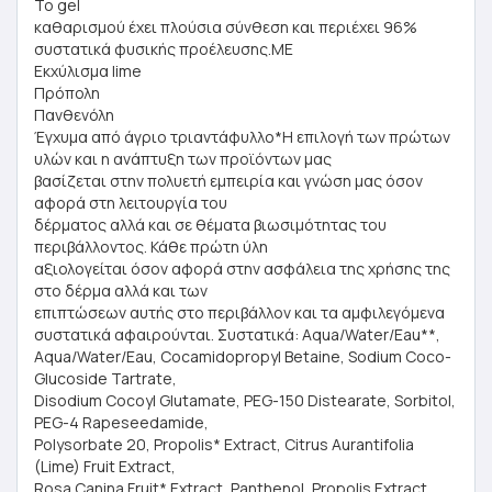
Το gel
καθαρισμού έχει πλούσια σύνθεση και περιέχει 96%
συστατικά φυσικής προέλευσης.ΜΕ
Εκχύλισμα lime
Πρόπολη
Πανθενόλη
Έγχυμα από άγριο τριαντάφυλλο*Η επιλογή των πρώτων
υλών και η ανάπτυξη των προϊόντων μας
βασίζεται στην πολυετή εμπειρία και γνώση μας όσον
αφορά στη λειτουργία του
δέρματος αλλά και σε θέματα βιωσιμότητας του
περιβάλλοντος. Κάθε πρώτη ύλη
αξιολογείται όσον αφορά στην ασφάλεια της χρήσης της
στο δέρμα αλλά και των
επιπτώσεων αυτής στο περιβάλλον και τα αμφιλεγόμενα
συστατικά αφαιρούνται. Συστατικά: Aqua/Water/Eau**,
Aqua/Water/Eau, Cocamidopropyl Betaine, Sodium Coco-
Glucoside Tartrate,
Disodium Cocoyl Glutamate, PEG-150 Distearate, Sorbitol,
PEG-4 Rapeseedamide,
Polysorbate 20, Propolis* Extract, Citrus Aurantifolia
(Lime) Fruit Extract,
Rosa Canina Fruit* Extract, Panthenol, Propolis Extract,