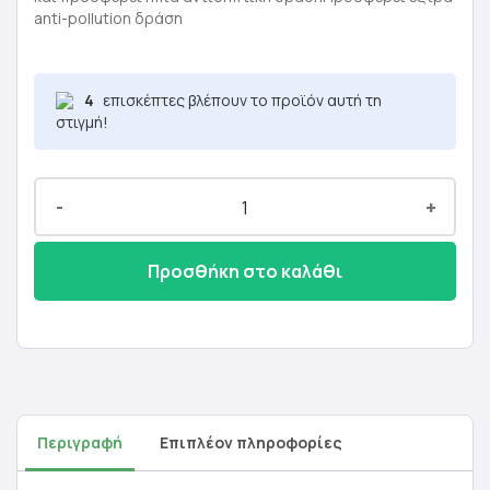
16,70 €.
είναι:
anti-pollution δράση
10,02 €.
4
επισκέπτες βλέπουν το προϊόν αυτή τη
στιγμή!
-
+
Προσθήκη στο καλάθι
Περιγραφή
Επιπλέον πληροφορίες