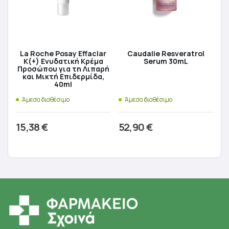
La Roche Posay Effaclar
Caudalie Resveratrol
K(+) Ενυδατική Κρέμα
Serum 30mL
Προσώπου για τη Λιπαρή
και Μικτή Επιδερμίδα,
40ml
Άμεσα διαθέσιμο
Άμεσα διαθέσιμο
15,38
€
52,90
€
Προσθήκη στο καλάθι
Προσθήκη στο καλάθι