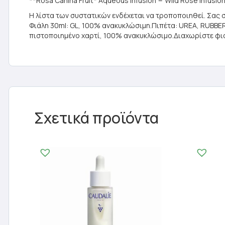
**Rosa Canina Fruit* Aqueous Infusion = Wild Rose Infusio
Η λίστα των συστατικών ενδέχεται να τροποποιηθεί. Σας 
Φιάλη 30ml: GL, 100% ανακυκλώσιμη.Πιπέτα: UREA, RUBBER,
πιστοποιημένο χαρτί, 100% ανακυκλώσιμο.Διαχωρίστε φιάλ
Σχετικά προϊόντα