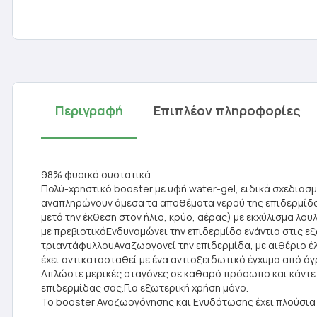
Περιγραφή
Επιπλέον πληροφορίες
98% φυσικά συστατικά
Πολύ-χρηστικό booster με υφή water-gel, ειδικά σχεδιασμ
αναπληρώνουν άμεσα τα αποθέματα νερού της επιδερμίδας
μετά την έκθεση στον ήλιο, κρύο, αέρας) με εκχύλισμα λο
με πρεβιοτικάΕνδυναμώνει την επιδερμίδα ενάντια στις ε
τριαντάφυλλουΑναζωογονεί την επιδερμίδα, με αιθέριο έ
έχει αντικατασταθεί με ένα αντιοξειδωτικό έγχυμα από ά
Απλώστε μερικές σταγόνες σε καθαρό πρόσωπο και κάντε α
επιδερμίδας σας.Για εξωτερική χρήση μόνο.
Το booster Αναζωογόνησης και Ενυδάτωσης έχει πλούσια 