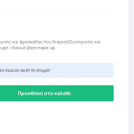
ρέχουσα
ιμή
τωσης και φρεσκάδας που διαρκείΕξισσοροπεί και
 υφή / Ιδανική βάση make-up
ναι:
,14 €.
το προϊόν αυτή τη στιγμή!
Προσθήκη στο καλάθι