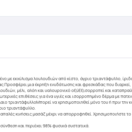
ένο με εκχύλισμα λουλουδιών από κίστο, άγριο τριαντάφυλλο, ίριδ
.Προσφέρει μια έκρηξη ενυδάτωσης και φρεσκάδας που διαρκεί, ακ
υλουδιών, μέλι, αλόη και υαλουρονικό οξύΕξισορροπεί και καταπραΰ
ξωτερικές επιθέσεις για ένα υγιές και ισορροπημένο δέρμα με πατε
λαιο τριαντάφυλλοΜπορεί να χρησιμοποιηθεί μόνο του ή πριν την 
γριο τριαντάφυλλο.
παλές κινήσεις μασάζ μέχρι να απορροφηθεί. Χρησιμοποιήστε το μ
σύνθεση και περιέχει 98% φυσικά συστατικά.