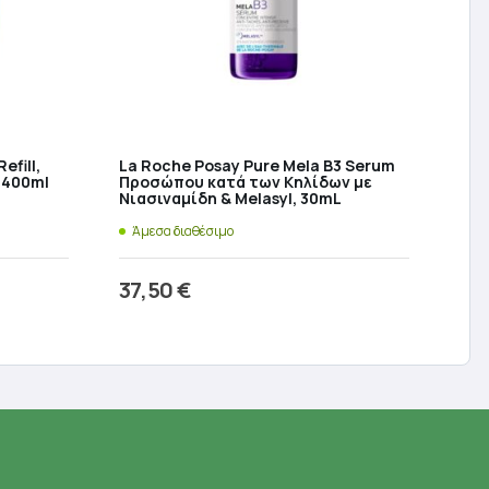
efill,
La Roche Posay Pure Mela B3 Serum
 400ml
Προσώπου κατά των Kηλίδων με
Νιασιναμίδη & Melasyl, 30mL
Άμεσα διαθέσιμο
37,50
€
ι
Προσθήκη στο καλάθι