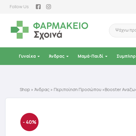
Follow Us
Products
search
Γυναίκα
Άνδρας
Μαμά-Παιδί
Συμπληρ
Shop
»
Άνδρας
»
Περιποίηση Προσώπου
»Booster Αναζω
- 40%