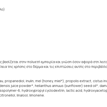
λο)
 βασίζεται στην πολυετή εμπειρία και γνώση όσον αφορά στη λειτ
άλεια της χρήσης στο δέρμα και τις επιπτώσεις αυτής στο περιβάλλ
u, propanediol, inulin, mel (honey, miel*), propolis extract, cistus in
badensis juice powder*, helianthus annuus (sunflower) seed oil*, dam
osspolymer-6, hydroxypropyl cyclodextrin, lactic acid, hydroxyacetop
tronellol, linalool, limonene.