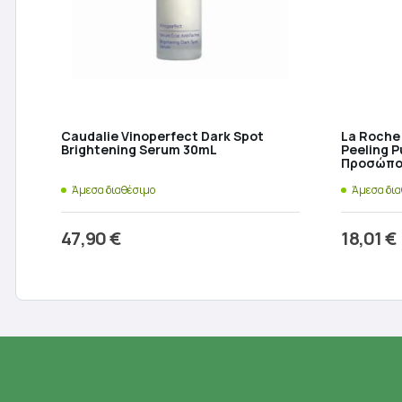
Caudalie Vinoperfect Dark Spot
La Roche 
Brightening Serum 30mL
Peeling P
Προσώπο
Άμεσα διαθέσιμο
Άμεσα δι
47,90
€
18,01
€
Προσθήκη στο καλάθι
Π