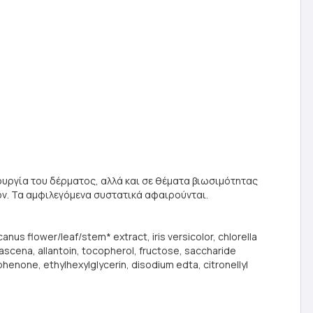
ουργία του δέρματος, αλλά και σε θέματα βιωσιμότητας
ον. Τα αμφιλεγόμενα συστατικά αφαιρούνται.
canus flower/leaf/stem* extract, iris versicolor, chlorella
ascena, allantoin, tocopherol, fructose, saccharide
henone, ethylhexylglycerin, disodium edta, citronellyl