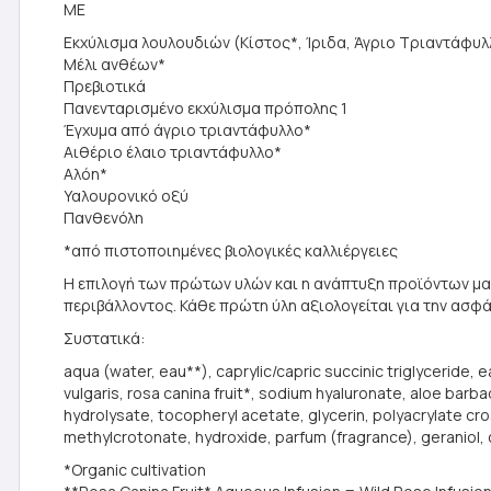
ΜΕ
Εκχύλισμα λουλουδιών (Κίστος*, Ίριδα, Άγριο Τριαντάφυλ
Μέλι ανθέων*
Πρεβιοτικά
Πανενταρισμένο εκχύλισμα πρόπολης 1
Έγχυμα από άγριο τριαντάφυλλο*
Αιθέριο έλαιο τριαντάφυλλο*
Αλόη*
Υαλουρονικό οξύ
Πανθενόλη
*από πιστοποιημένες βιολογικές καλλιέργειες
Η επιλογή των πρώτων υλών και η ανάπτυξη προϊόντων μας
περιβάλλοντος. Κάθε πρώτη ύλη αξιολογείται για την ασφ
Συστατικά:
aqua (water, eau**), caprylic/capric succinic triglyceride, ea
vulgaris, rosa canina fruit*, sodium hyaluronate, aloe bar
hydrolysate, tocopheryl acetate, glycerin, polyacrylate cr
methylcrotonate, hydroxide, parfum (fragrance), geraniol, ci
*Organic cultivation