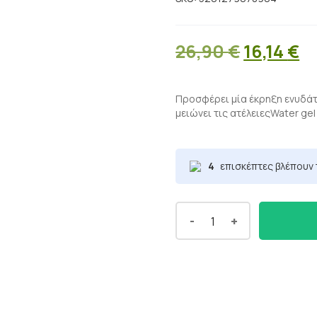
Original
Η
26,90
€
16,14
€
price
τ
was:
τ
Προσφέρει μία έκρηξη ενυδά
μειώνει τις ατέλειεςWater gel
26,90 €.
εί
16
4
επισκέπτες βλέπουν 
-
+