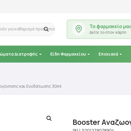
Το φαρμακείο μα
Δείτε το στον χάρτη
ώματα Διατροφής
Είδη Φαρμακείου
Εποχιακά
ογόνησης και Ενυδάτωσης 30ml
Booster Αναζωο
SKU:
5201279078904