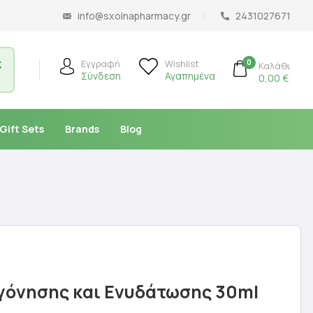
info@sxoinapharmacy.gr
2431027671
ς
0
Εγγραφή
Wishlist
Καλάθι
Σύνδεση
Αγαπημένα
0,00
€
Gift Sets
Brands
Blog
γόνησης και Ενυδάτωσης 30ml