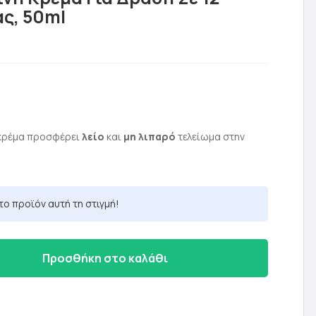
ς, 50ml
ρέχουσα
ιμή
κρέμα προσφέρει
λείο
και
μη λιπαρό
τελείωμα στην
ίναι:
9,52 €.
το προϊόν αυτή τη στιγμή!
Προσθήκη στο καλάθι