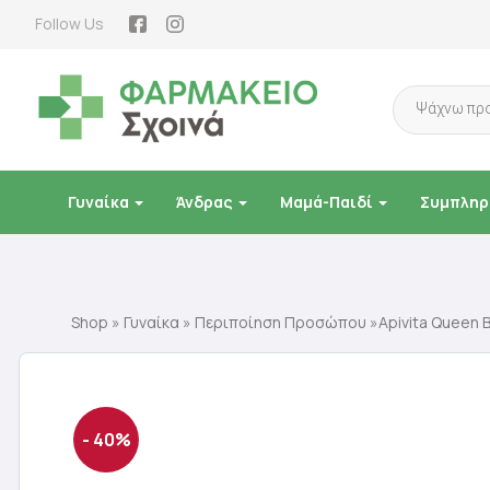
Follow Us
Products
search
Γυναίκα
Άνδρας
Μαμά-Παιδί
Συμπληρ
Shop
»
Γυναίκα
»
Περιποίηση Προσώπου
»Apivita Queen 
- 40%