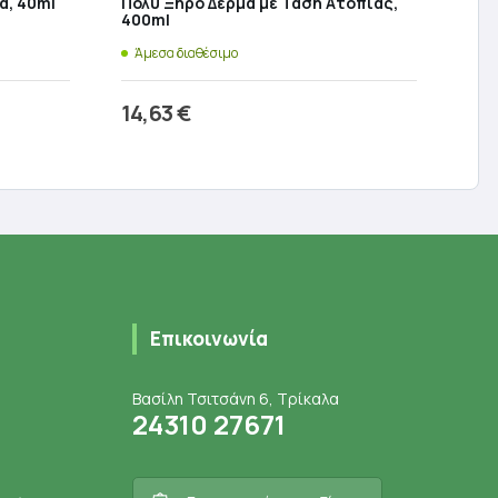
α, 40ml
Πολύ Ξηρό Δέρμα με Τάση Ατοπίας,
400ml
Άμεσα διαθέσιμο
14,63
€
ι
Προσθήκη στο καλάθι
Επικοινωνία
Βασίλη Τσιτσάνη 6, Τρίκαλα
24310 27671