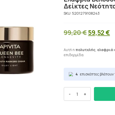
Δείκτες Νεότητα
SKU:
5201279108243
Original
Η
99,20
€
59,52
€
price
τ
was:
τ
Αυτή η
πολυτελής
,
ελαφριά
επιδερμίδα.
99,20 €.
ε
5
4
επισκέπτες βλέπουν 
-
+