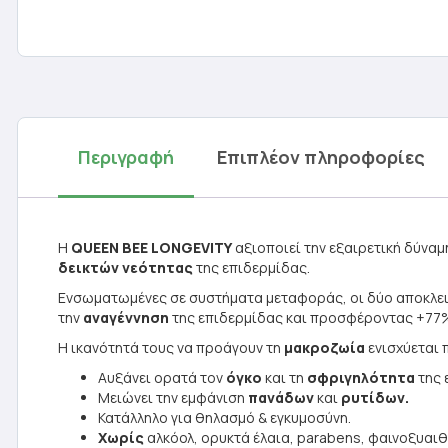
Περιγραφή
Επιπλέον πληροφορίες
Η
QUEEN BEE LONGEVITY
αξιοποιεί την εξαιρετική δύνα
δεικτών νεότητας
της επιδερμίδας.
Ενσωματωμένες σε συστήματα μεταφοράς, οι δύο αποκλεισ
την
αναγέννηση
της επιδερμίδας και προσφέροντας +77
Η ικανότητά τους να προάγουν τη
μακροζωία
ενισχύεται
Αυξάνει ορατά τον
όγκο
και τη
σφριγηλότητα
της 
Μειώνει την εμφάνιση
πανάδων
και
ρυτίδων.
Κατάλληλο για θηλασμό & εγκυμοσύνη.
Χωρίς
αλκόολ, ορυκτά έλαια, parabens, φαινοξυαιθ