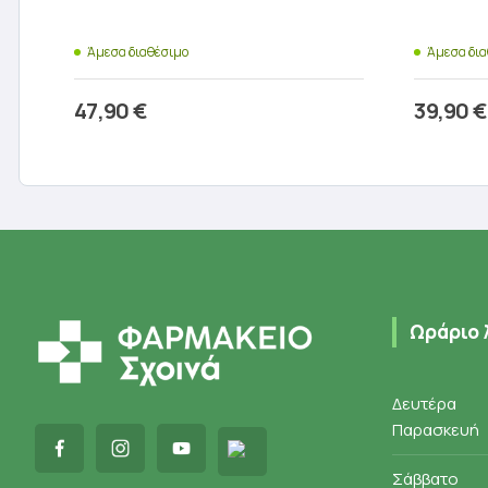
Άμεσα διαθέσιμο
Άμεσα δι
47,90
€
39,90
€
Προσθήκη στο καλάθι
Π
Ωράριο 
Δευτέρα
Παρασκευή
Σάββατο