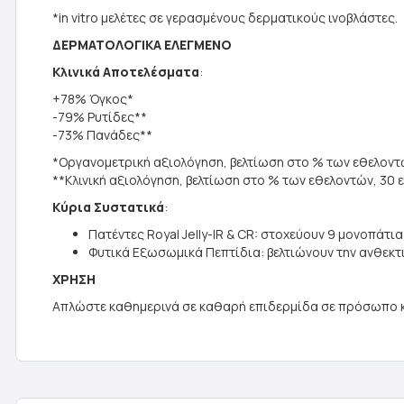
*in vitro μελέτες σε γερασμένους δερματικούς ινοβλάστες.
ΔΕΡΜΑΤΟΛΟΓΙΚΑ ΕΛΕΓΜΕΝΟ
Κλινικά Αποτελέσματα
:
+78% Όγκος*
-79% Ρυτίδες**
-73% Πανάδες**
*Οργανομετρική αξιολόγηση, βελτίωση στο % των εθελοντώ
**Κλινική αξιολόγηση, βελτίωση στο % των εθελοντών, 30 
Κύρια Συστατικά
:
Πατέντες Royal Jelly-IR & CR: στοχεύουν 9 μονοπάτ
Φυτικά Εξωσωμικά Πεπτίδια: βελτιώνουν την ανθεκτ
ΧΡΗΣΗ
Απλώστε καθημερινά σε καθαρή επιδερμίδα σε πρόσωπο κα