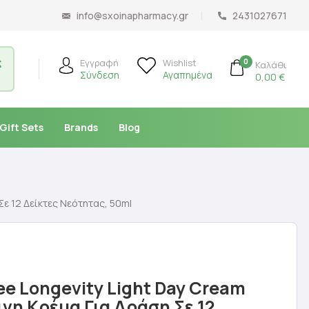
info@sxoinapharmacy.gr
2431027671
ς
0
Εγγραφή
Wishlist
Καλάθι
Σύνδεση
Αγαπημένα
0,00
€
Gift Sets
Brands
Blog
Σε 12 Δείκτες Νεότητας, 50ml
ee Longevity Light Day Cream
νη Κρέμα Για Δράση Σε 12