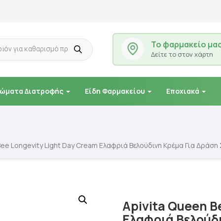
Το φαρμακείο μα
Δείτε το στον χάρτη
ώματα Διατροφής
Είδη Φαρμακείου
Εποχιακά
Bee Longevity Light Day Cream Ελαφριά Βελούδινη Κρέμα Για Δράση 
Apivita Queen B
Ελαφριά Βελούδι