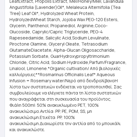
LeafExtract, Propolis Extract, Mel/Honey/Miel, Lavandula
Angustifolia (Lavender)Oil*, Melaleuca Alternifolia (Tea
Tree) Leaf Oil*, Hydrolyzed Wheat Protein,
HydrolyzedWheat Starch, Jojoba Wax PEG-120 Esters,
Glycerin, Panthenol, Propanediol, Arginine,Coco-
Glucoside, Caprylic/Capric Triglyceride, PEG-4
Rapeseedamide, Salicylic Acid,Sodium Levulinate,
Piroctone Olamine, Glyceryl Oleate, Tetrasodium
GlutamateDiacetate, Alpha-Glucan Oligosaccharide,
Potassium Sorbate, GuarHydroxypropyltrimonium
Chloride, Citric Acid, Sodium Hydroxide,Parfum/Fragrance,
Linalool, Limonene.*Organic cultivation/ Από βιολογικές
καλλιέργειες**Rosmarinus Officinalis Leaf* Aqueous
Infusion = Rosemary water/Νερό από δενδρολίβανοΗ
λίστα των συστατικών ενδέχεται να τροποποιηθεί. Σας
συμβουλεύουμε να ελέγχετε πάντα τη λίστα συστατικών
που αναγράφεται στη συσκευασία του προϊόντος.
Φιάλη 500ml: 50% ανακυκλωμένο PET, 100%
ανακυκλώσιμο.Αντλία: PP, PE, POM, SS, μη
ανακυκλώσιμη.Ετικέτα: PP, 100%
ανακυκλώσιμη.Διαχωρίστε την αντλία από το μπουκάλι
και ανακυκλώστε.