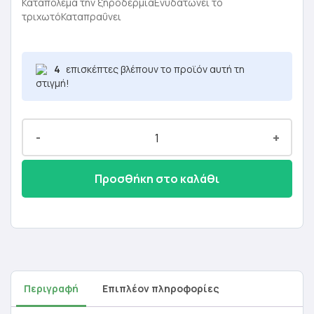
was:
τιμή
Καταπολεμά την ξηροδερμίαΕνυδατώνει το
τριχωτόΚαταπραΰνει
19,00 €.
είναι:
11,40 €.
4
επισκέπτες βλέπουν το προϊόν αυτή τη
στιγμή!
-
+
Προσθήκη στο καλάθι
Περιγραφή
Επιπλέον πληροφορίες