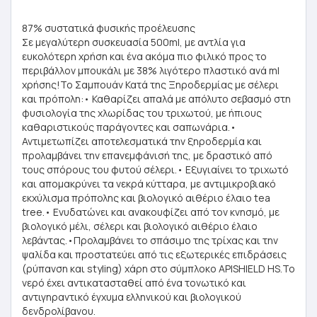
87% συστατικά φυσικής προέλευσης
Σε μεγαλύτερη συσκευασία 500ml, με αντλία για
ευκολότερη χρήση και ένα ακόμα πιο φιλικό προς το
περιβάλλον μπουκάλι με 38% λιγότερο πλαστικό ανά ml
χρήσης!Το Σαμπουάν Κατά της Ξηροδερμίας με σέλερι
και πρόπολη:• Καθαρίζει απαλά με απόλυτο σεβασμό στη
φυσιολογία της χλωρίδας του τριχωτού, με ήπιους
καθαριστικούς παράγοντες και σαπωνάρια.•
Αντιμετωπίζει αποτελεσματικά την ξηροδερμία και
προλαμβάνει την επανεμφάνισή της, με δραστικό από
τους σπόρους του φυτού σέλερι.• Εξυγιαίνει το τριχωτό
και απομακρύνει τα νεκρά κύτταρα, με αντιμικροβιακό
εκχύλισμα πρόπολης και βιολογικό αιθέριο έλαιο tea
tree.• Ενυδατώνει και ανακουφίζει από τον κνησμό, με
βιολογικό μέλι, σέλερι και βιολογικό αιθέριο έλαιο
λεβάντας.•Προλαμβάνει το σπάσιμο της τρίχας και την
ψαλίδα και προστατεύει από τις εξωτερικές επιδράσεις
(ρύπανση και styling) χάρη στο σύμπλοκο APISHIELD HS.Το
νερό έχει αντικατασταθεί από ένα τονωτικό και
αντιγηραντικό έγχυμα ελληνικού και βιολογικού
δενδρολίβανου.