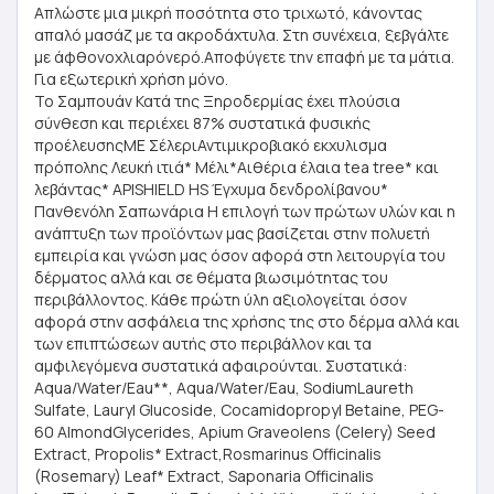
Aπλώστε μια μικρή ποσότητα στο τριχωτό, κάνοντας
απαλό μασάζ με τα ακροδάχτυλα. Στη συνέχεια, ξεβγάλτε
με άφθονοχλιαρόνερό.Αποφύγετε την επαφή με τα μάτια.
Για εξωτερική χρήση μόνο.
To Σαμπουάν Κατά της Ξηροδερμίας έχει πλούσια
σύνθεση και περιέχει 87% συστατικά φυσικής
προέλευσηςΜΕ ΣέλεριΑντιμικροβιακό εκχυλισμα
πρόπολης Λευκή ιτιά* Μέλι*Αιθέρια έλαια tea tree* και
λεβάντας* APISHIELD HS Έγχυμα δενδρολίβανου*
Πανθενόλη Σαπωνάρια Η επιλογή των πρώτων υλών και η
ανάπτυξη των προϊόντων μας βασίζεται στην πολυετή
εμπειρία και γνώση μας όσον αφορά στη λειτουργία του
δέρματος αλλά και σε θέματα βιωσιμότητας του
περιβάλλοντος. Κάθε πρώτη ύλη αξιολογείται όσον
αφορά στην ασφάλεια της χρήσης της στο δέρμα αλλά και
των επιπτώσεων αυτής στο περιβάλλον και τα
αμφιλεγόμενα συστατικά αφαιρούνται. Συστατικά:
Aqua/Water/Eau**, Aqua/Water/Eau, SodiumLaureth
Sulfate, Lauryl Glucoside, Cocamidopropyl Betaine, PEG-
60 AlmondGlycerides, Apium Graveolens (Celery) Seed
Extract, Propolis* Extract,Rosmarinus Officinalis
(Rosemary) Leaf* Extract, Saponaria Officinalis