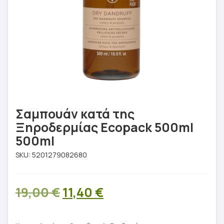
Σαμπουάν κατά της
Ξηροδερμίας Ecopack 500ml
500ml
SKU:
5201279082680
Original
Η
19,00
€
11,40
€
price
τρέχουσα