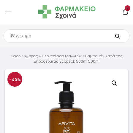
0
Products
search
Shop
»
Άνδρας
»
Περιποίηση Μαλλιών
»Σαμπουάν κατά της
Ξηροδερμίας Ecopack 500ml 500ml
- 40%