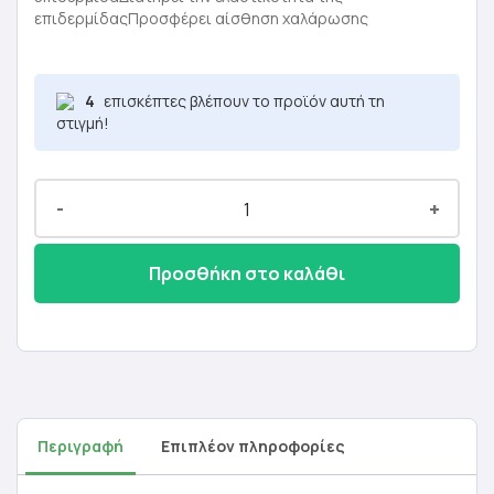
18,10 €.
είναι:
επιδερμίδαςΠροσφέρει αίσθηση χαλάρωσης
10,86 €.
4
επισκέπτες βλέπουν το προϊόν αυτή τη
στιγμή!
-
+
Προσθήκη στο καλάθι
Περιγραφή
Επιπλέον πληροφορίες