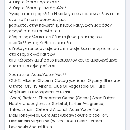
Αιθέριο έλαιο πορτοκάλι*
Αιθέριο έλαιο τριαντάφυλλο*
Έγχυμα από αμαμελίδα Η επιλογή των πρώτων υλών και η
ανάπτυξη των προϊόντων μας
βασίζεται στην πολυετή εμπειρία και γνώση μας όσον
αφορά στη λειτουργία του
δέρματος αλλά και σε θέματα βιωσιμότητας του
περιβάλλοντος. Κάθε πρώτη ύλη
αξιολογείται όσον αφορά στην ασφάλεια της χρήσης της
στο δέρμα αλλά και των
επιπτώσεων αυτής στο περιβάλλον και τα αμφιλεγόμενα
συστατικά αφαιρούνται.
Συστατικά: Aqua/Water/Eau**,
C13-15 Alkane, Glycerin, Cocoglycerides, Glyceryl Stearate
Citrate, C15-19 Alkane, Olus Oil/Vegetable Oil/Huile
Végétale, Butyrospermum Parkii
(Shea) Butter*, Theobroma Cacao (Cocoa) Seed Butter,
Heptyl Undecylenate, Sorbitol, Parfum/Fragrance,
Triheptanoin, Cetearyl Alcohol, Aqua/Water/Eau,
Mel/Honey/Miel, Cera Alba/Beeswax/Cire d’abeille*,
Hamamelis Virginiana (Witch Hazel) Leaf* Extract,
Lavandula Angustifolia