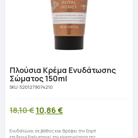
Πλούσια Κρέμα Ενυδάτωσης
Σώματος 150ml
SKU:
5201279074210
Original
Η
18,10
€
10,86
€
price
τρέχουσα
was:
τιμή
Ενυδατώνει σε βάθος και θρέφει την ξηρή
επιδερμίδαΔιατηρεί την ελαστικότητα της