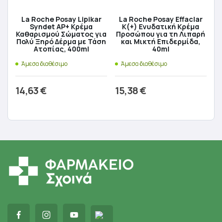
La Roche Posay Lipikar
La Roche Posay Effaclar
Syndet AP+ Κρέμα
K(+) Ενυδατική Κρέμα
Καθαρισμού Σώματος για
Προσώπου για τη Λιπαρή
Πολύ Ξηρό Δέρμα με Τάση
και Μικτή Επιδερμίδα,
Ατοπίας, 400ml
40ml
Άμεσα διαθέσιμο
Άμεσα διαθέσιμο
14,63
€
15,38
€
Προσθήκη στο καλάθι
Προσθήκη στο καλάθι