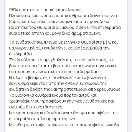
98% συστατικά φυσικής προέλευσης
Πλούσια κρέμα ενυδάτωσης και θρέψης ιδανική και για
ξηρές επιδερμίδες, εμπνευσμένη από τις μοναδικές
ιδιότητες του θυμαρίσιου μελιού. Αφήνει την επιδερμίδα
εξαιρετικά απαλή και μοναδικά αρωματισμένη.
Το ενυδατικό σύμπλεγμα με ελληνικό θυμαρίσιο μέλι και
υαλουρονικό οξύ ενυδατώνει και θρέφει βαθιά την
επιδερμίδα.
Το ελαιόλαδο, το αμυγδαλέλαιο, το κερί μέλισσας, το
βούτυρο καριτέ και το βούτυρο κακάο ενυδατώνουν και
διατηρούν την ελαστικότητα της επιδερμίδας.
Η αλόη, η βιταμίνη Ε, η πανθενόλη και το βιολογικό
εκχύλισμα λεβάντας από την APIGEA ενισχύουν την
ενυδατική δράση της και προστατεύουν από ερεθισμούς.
Τα βιολογικά αιθέρια έλαια πορτοκαλιού και
τριαντάφυλλου προσφέρουν επιπλέον ενυδατικές και
αντιοξειδωτικές ιδιότητες.
Με φρουτώδες και λουλουδένιο άρωμα που αφήνει την
επιδερμίδα απαλά αρωματισμένη.
Με εξαιρετική υφή, απλώνεται και απορροφάται εύκολα.