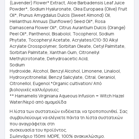
(Lavender) Flower* Extract, Aloe Barbadensis Leaf Juice
Powder*, Sodium Hyaluronate, Olea Europaea (Olive) Fruit
Oil*, Prunus Amygdalus Dulcis (Sweet Almond) Oil,
Helianthus Annuus (Sunflower) Seed Oil*, Rosa
Damascena Flower Oil*, Citrus Aurantium Dulcis (Orange)
Peel Oil*, Panthenol, Bisabolol, Tocopherol, Sodium
Phytate, Tocopheryl Acetate, Acrylates/C10-30 Alkyl
Acrylate Crosspolymer, Sorbitan Oleate, Cetyl Palmitate,
Sorbitan Palmitate, Xanthan Gum, Citronellyl
Methylcrotonate, Dehydroacetic Acid,
Sodium
Hydroxide, Alcohol, Benzyl Alcohol, Limonene, Linalool,
Hydroxycitronellal, Benzyl Salicylate, Citral, Geraniol,
Citronellol, Eugenol.*Organic cultivation/ Από
βιολογικές καλλιέργειες
** Hamamelis Virginiana Aqueous Infusion = Witch Hazel
Water/Νερό από αμαμελίδα
Η λίστα των συστατικών ενδέχεται να τροποποιηθεί. Σας
συμβουλεύουμε να ελέγχετε πάντα τη λίστα συστατικών
που αναγράφεται στη
συσκευασία του προϊόντος.
Σωληνάριο 150ml: MDPE, 100% ανακυκλώσιμο.