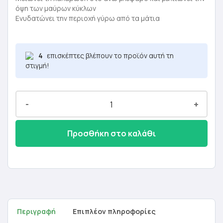
46,50 €.
είναι:
όψη των μαύρων κύκλων
Ενυδατώνει την περιοχή γύρω από τα μάτια
27,90 €.
4
επισκέπτες βλέπουν το προϊόν αυτή τη
στιγμή!
-
+
Προσθήκη στο καλάθι
Περιγραφή
Επιπλέον πληροφορίες