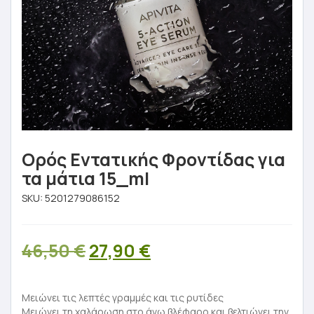
Ορός Εντατικής Φροντίδας για
τα μάτια 15_ml
SKU:
5201279086152
Original
Η
46,50
€
27,90
€
price
τρέχουσα
was:
τιμή
Μειώνει τις λεπτές γραμμές και τις ρυτίδες
Μειώνει τη χαλάρωση στο άνω βλέφαρο και βελτιώνει την