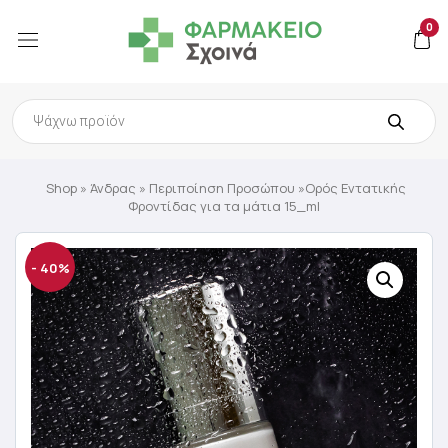
0
Products
search
Shop
»
Άνδρας
»
Περιποίηση Προσώπου
»Ορός Εντατικής
Φροντίδας για τα μάτια 15_ml
- 40%