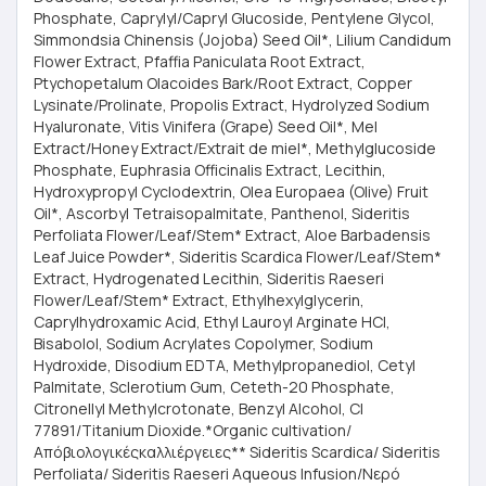
Phosphate, Caprylyl/Capryl Glucoside, Pentylene Glycol,
Simmondsia Chinensis (Jojoba) Seed Oil*, Lilium Candidum
Flower Extract, Pfaffia Paniculata Root Extract,
Ptychopetalum Olacoides Bark/Root Extract, Copper
Lysinate/Prolinate, Propolis Extract, Hydrolyzed Sodium
Hyaluronate, Vitis Vinifera (Grape) Seed Oil*, Mel
Extract/Honey Extract/Extrait de miel*, Methylglucoside
Phosphate, Euphrasia Officinalis Extract, Lecithin,
Hydroxypropyl Cyclodextrin, Olea Europaea (Olive) Fruit
Oil*, Ascorbyl Tetraisopalmitate, Panthenol, Sideritis
Perfoliata Flower/Leaf/Stem* Extract, Aloe Barbadensis
Leaf Juice Powder*, Sideritis Scardica Flower/Leaf/Stem*
Extract, Hydrogenated Lecithin, Sideritis Raeseri
Flower/Leaf/Stem* Extract, Ethylhexylglycerin,
Caprylhydroxamic Acid, Ethyl Lauroyl Arginate HCl,
Bisabolol, Sodium Acrylates Copolymer, Sodium
Hydroxide, Disodium EDTA, Methylpropanediol, Cetyl
Palmitate, Sclerotium Gum, Ceteth-20 Phosphate,
Citronellyl Methylcrotonate, Benzyl Alcohol, CI
77891/Titanium Dioxide.*Organic cultivation/
Απόβιολογικέςκαλλιέργειες** Sideritis Scardica/ Sideritis
Perfoliata/ Sideritis Raeseri Aqueous Infusion/Νερό