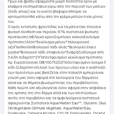
Πρωί και βράδυ εφαρμόστε μικρή ποσότητα ορού με
ελαφριά χτυπηματάκια γύρω απο την περιοχή των ματιών
(πόδι χήνας) και το κινητό βλέφαρο.Μπορεί να
χρησιμοποιηθεί κάτω απο την κρέμα ματιών ή και μόνος
του.
Ο ορός εντατικής φροντίδας για τα μάτια έχει πλούσια
φυσική σύνθεση και περιέχει 97% συστατικά φυσικής
προέλευσης.ΜΕΛευκό κρίνοΣύμπλοκο χαλκούΕχύλισμα
πρόπολης1Αλόη*Εκχύλισμα μελιού*Υαλουρονικό
οξύΠανθενόληΒιολογικό λάδι ελιάς*Βιολογικό έλαιο
jojoba*Bιολογικό λάδι σταφυλιού*ΕυφράζιαΈγχυμα από
3 είδη σιδερίτη*21Πατενταρισμένο εκχύλισμα πρόπολης
Αρ. Ευρεσιτεχνίας OBI/10075202Πατενταρισμένο έγχυμα 3
είδη ΣιδερίτηΗ επιλογή των πρώτων υλών και η ανάπτυξη
των προϊόντων μας βασίζεται στην πολυετή εμπειρία και
γνώση μας όσον αφορά στη λειτουργία του δέρματος
αλλά και σε θέματα βιωσιμότητας του περιβάλλοντος.
Κάθε πρώτη ύλη αξιολογείται όσον αφορά στην ασφάλεια
της χρήσης της στο δέρμα αλλά και των επιπτώσεων
αυτής στο περιβάλλον και τα αμφιλεγόμενα συστατικά
αφαιρούνται.Συστατικά:Aqua/Water/ Eau**, Glycerin, Olus
Oil/Vegetable Oil/Huile Végétale, Aqua/Water/Eau,
Dodecane, Cetearyl Alcohol, C10-18 Triglycerides, Dicetyl