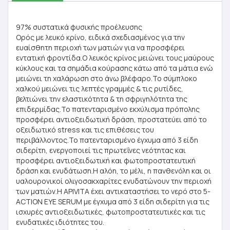
97% συστατικά φυσικής προέλευσης
Ορός με λευκό κρίνο, ειδικά σχεδιασμένος για την
ευαίσθητη περιοχή των ματιών για να προσφέρει
εντατική φροντίδα.Ο λευκός κρίνος μειώνει τους μαύρους
κύκλους και τα σημάδια κούρασης κάτω από τα μάτια ενώ
μειώνει τη χαλάρωση στο άνω βλέφαρο.Το σύμπλοκο
χαλκού μειώνει τις λεπτές γραμμές & τις ρυτίδες,
βελτιώνει την ελαστικότητα & τη σφριγηλότητα της
επιδερμίδας.Το πατενταρισμένο εκχύλισμα πρόπολης
προσφέρει αντιοξειδωτική δράση, προστατεύει από το
οξειδωτικό stress και τις επιθέσεις του
περιβάλλοντος.Το πατενταρισμένο έγχυμα από 3 είδη
σιδερίτη, ενεργοποιεί τις πρωτεΐνες νεότητας και
προσφέρει αντιοξειδωτική και φωτοπροστατευτική
δράση και ενυδάτωση.Η αλόη, το μέλι, η πανθενόλη και οι
υαλουρονικοί ολιγοσακχαρίτες ενυδατώνουν την περιοχή
των ματιών.Η APIVITA έχει αντικαταστήσει το νερό στο 5-
ΑCTION EYE SERUM με έγχυμα από 3 είδη σιδερίτη για τις
ισχυρές αντιοξειδωτικές, φωτοπροστατευτικές και τις
ενυδατικές ιδιότητες του.