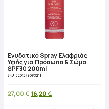
Ενυδατικό Spray Ελαφριάς
Υφής για Πρόσωπο & Σώμα
SPF30 200ml
SKU:
5201279080211
Original
Η
27,00
€
16,20
€
price
τρέχουσα