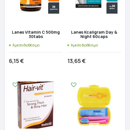
Lanes Vitamin C 500mg
Lanes Kcaligram Day &
30tabs
Night 60caps
Άμεσα διαθέσιμο
Άμεσα διαθέσιμο
6,15
€
13,65
€
Προσθήκη στο καλάθι
Προσθήκη στο καλάθι