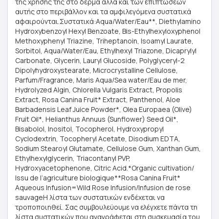
της χρήσης της στο δέρμα αλλά και των επιπτώσεων
αυτής στο περιβάλλον και τα αμφιλεγόμενα συστατικά
αφαιρούνται.Συστατικά:Aqua/Water/Eau**, Diethylamino
Hydroxybenzoyl Hexyl Benzoate, Bis-Ethylhexyloxyphenol
Methoxyphenyl Triazine, Triheptanoin, Isoamyl Laurate,
Sorbitol, Aqua/Water/Eau, Ethylhexyl Triazone, Dicaprylyl
Carbonate, Glycerin, Lauryl Glucoside, Polyglyceryl-2
Dipolyhydroxystearate, Microcrystalline Cellulose,
Parfum/Fragrance, Maris Aqua/Sea water/Eau de mer,
Hydrolyzed Algin, Chlorella Vulgaris Extract, Propolis
Extract, Rosa Canina Fruit* Extract, Panthenol, Aloe
Barbadensis Leaf Juice Powder*, Olea Europaea (Olive)
Fruit Oil*, Helianthus Annuus (Sunflower) Seed Oil*,
Bisabolol, Inositol, Tocopherol, Hydroxypropyl
Cyclodextrin, Tocopheryl Acetate, Disodium EDTA,
Sodium Stearoyl Glutamate, Cellulose Gum, Xanthan Gum,
Ethylhexylglycerin, Triacontanyl PVP,
Hydroxyacetophenone, Citric Acid.*Organic cultivation/
Issu de l’agriculture biologique**Rosa Canina Fruit*
Aqueous Infusion=Wild Rose Infusion/Infusion de rose
sauvageΗ λίστα των συστατικών ενδέχεται να
τροποποιηθεί. Σας συμβουλεύουμε να ελέγχετε πάντα τη
λίστα συστατικών που αναγράφεται στη συσκευασία του