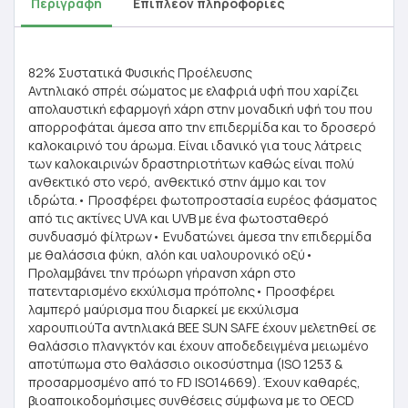
Περιγραφή
Επιπλέον πληροφορίες
82% Συστατικά Φυσικής Προέλευσης
Αντηλιακό σπρέι σώματος με ελαφριά υφή που χαρίζει
απολαυστική εφαρμογή χάρη στην μοναδική υφή του που
απορροφάται άμεσα απο την επιδερμίδα και το δροσερό
καλοκαιρινό του άρωμα. Είναι ιδανικό για τους λάτρεις
των καλοκαιρινών δραστηριοτήτων καθώς είναι πολύ
ανθεκτικό στο νερό, ανθεκτικό στην άμμο και τον
ιδρώτα.• Προσφέρει φωτοπροστασία ευρέος φάσματος
από τις ακτίνες UVA και UVB με ένα φωτοσταθερό
συνδυασμό φίλτρων• Ενυδατώνει άμεσα την επιδερμίδα
με θαλάσσια φύκη, αλόη και υαλουρονικό οξύ•
Προλαμβάνει την πρόωρη γήρανση χάρη στο
πατενταρισμένο εκχύλισμα πρόπολης• Προσφέρει
λαμπερό μαύρισμα που διαρκεί με εκχύλισμα
χαρουπιούΤα αντηλιακά BEE SUN SAFE έχουν μελετηθεί σε
θαλάσσιο πλανγκτόν και έχουν αποδεδειγμένα μειωμένο
αποτύπωμα στο θαλάσσιο οικοσύστημα (ISO 1253 &
προσαρμοσμένο από το FD ISO14669). Έχουν καθαρές,
βιοαποικοδομήσιμες συνθέσεις σύμφωνα με το OECD