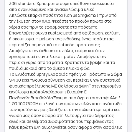
306 standard.Χρησιμοποιούμε υπεύθυνη συσκευασία,
από ανακυκλωμένα και ανακυκλώσιμα υλικά.
Απλώστε επαρκή ποσότητα (ίση με 2mg/cm2) πριν από
την έκθεση στον ήλιο. Ψεκάστε το προϊόν πρώτα στα
χέρια σας πριν το εφαρμόσετε στο πρόσωπο.
Επαναλάβετε συχνά κυρίως μετά από εφίδρωση, κολύμπι
ή σκούπισμα. Η μείωση της ενδεδειγμένης ποσότητας
περιορίζει σημαντικά το επίπεδο προστασίας.
Αποφύγετε την έκθεση στον ήλιο, ακόμη και όταν
χρησιμοποιείτε αντηλιακό προϊόν. Αποφύγετε την
περιοχή γύρω από τα μάτια. Κρατήστε τα βρέφη και τα
παιδιά μακριά από το άμεσο ηλιακό φώς.
Το Ενυδατικό Spray Ελαφριάς Υφής για Πρόσωπο & Σώμα
SPF30 έχει πλούσια σύνθεση και περιέχει 84% συστατικά
φυσικής προέλευσης.ΜΕ Θαλάσσια φύκηΠατενταρισμένο
εκχύλισμα πρόποληςΧαρούπι Βιταμίνη Ε
ΠανθενόληΒισαβολόληΈγχυμα από άγριο τριαντάφυλλο *
1 GR 1007520Η επιλογή των πρώτων υλών και η ανάπτυξη
των προϊόντων μας βασίζεται στην πολυετή εμπειρία και
γνώση μας όσον αφορά στη λειτουργία του δέρματος
αλλά και σε θέματα βιωσιμότητας του περιβάλλοντος.
Κάθε πρώτη ύλη αξιολογείται όσον αφορά στην ασφάλεια