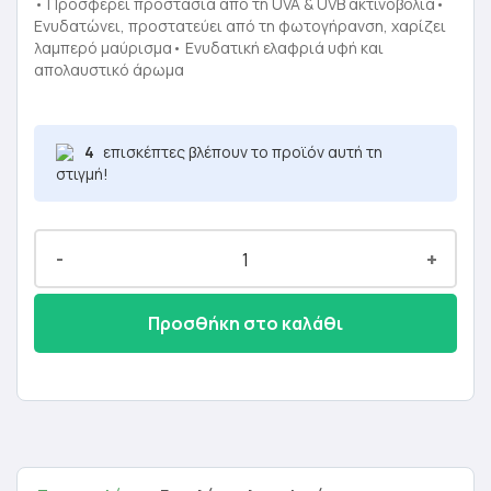
was:
τιμή
• Προσφέρει προστασία από τη UVA & UVB ακτινοβολία•
Ενυδατώνει, προστατεύει από τη φωτογήρανση, χαρίζει
27,00 €.
είναι:
λαμπερό μαύρισμα• Ενυδατική ελαφριά υφή και
απολαυστικό άρωμα
16,20 €.
4
επισκέπτες βλέπουν το προϊόν αυτή τη
στιγμή!
-
+
Προσθήκη στο καλάθι