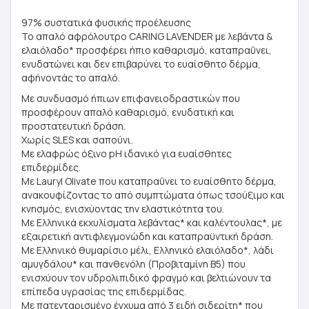
97% συστατικά φυσικής προέλευσης
Το απαλό αφρόλουτρο CARING LAVENDER με λεβάντα &
ελαιόλαδο* προσφέρει ήπιο καθαρισμό, καταπραΰνει,
ενυδατώνει και δεν επιβαρύνει το ευαίσθητο δέρμα,
αφήνoντάς το απαλό.
Με συνδυασμό ήπιων επιφανειοδραστικών που
προσφέρουν απαλό καθαρισμό, ενυδατική και
προστατευτική δράση.
Χωρίς SLES και σαπούνι.
Mε ελαφρώς όξινο pH ιδανικό για ευαίσθητες
επιδερμίδες.
Με Lauryl Olivate που καταπραΰνει το ευαίσθητο δέρμα,
ανακουφίζοντας το από συμπτώματα όπως τσούξιμο και
κνησμός, ενισχύοντας την ελαστικότητα του.
Με Ελληνικά εκχυλίσματα λεβάντας* και καλέντουλας*, με
εξαιρετική αντιφλεγμονώδη και καταπραϋντική δράση.
Με Ελληνικό θυμαρίσιο μέλι, Ελληνικό ελαιόλαδο*, λάδι
αμυγδάλου* και πανθενόλη (Προβιταμίνη Β5) που
ενισχύουν τον υδρολιπιδικό φραγμό και βελτιώνουν τα
επίπεδα υγρασίας της επιδερμίδας.
Με πατενταρισμένο έγχυμα από 3 ειδή σιδερίτη* που