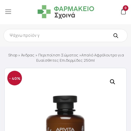
0
Products
search
Shop
»
Άνδρας
»
Περιποίηση Σώματος
»Απαλό Αφρόλουτρο για
Ευαίσθητες Επιδερμίδες 250ml
- 40%