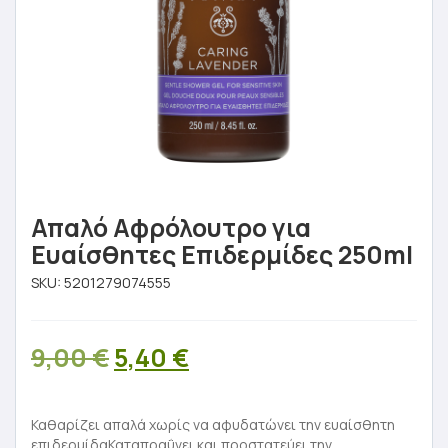
Απαλό Αφρόλουτρο για
Ευαίσθητες Επιδερμίδες 250ml
SKU:
5201279074555
Original
Η
9,00
€
5,40
€
price
τρέχουσα
was:
τιμή
Καθαρίζει απαλά χωρίς να αφυδατώνει την ευαίσθητη
επιδερμίδαΚαταπραΰνει και προστατεύει την