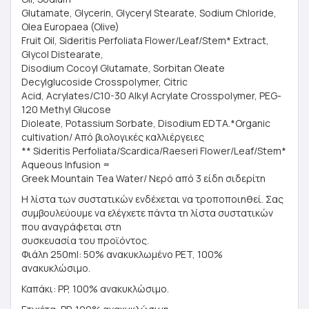
Glutamate, Glycerin, Glyceryl Stearate, Sodium Chloride,
Olea Europaea (Olive)
Fruit Oil, Sideritis Perfoliata Flower/Leaf/Stem* Extract,
Glycol Distearate,
Disodium Cocoyl Glutamate, Sorbitan Oleate
Decylglucoside Crosspolymer, Citric
Acid, Acrylates/C10-30 Alkyl Acrylate Crosspolymer, PEG-
120 Methyl Glucose
Dioleate, Potassium Sorbate, Disodium EDTA.*Organic
cultivation/ Από βιολογικές καλλιέργειες
** Sideritis Perfoliata/Scardica/Raeseri Flower/Leaf/Stem*
Aqueous Infusion =
Greek Mountain Tea Water/ Νερό από 3 είδη σιδερίτη
Η λίστα των συστατικών ενδέχεται να τροποποιηθεί. Σας
συμβουλεύουμε να ελέγχετε πάντα τη λίστα συστατικών
που αναγράφεται στη
συσκευασία του προϊόντος.
Φιάλη 250ml: 50% ανακυκλωμένο PET, 100%
ανακυκλώσιμο.
Καπάκι: PP, 100% ανακυκλώσιμο.