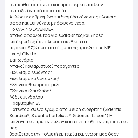
αντικαθιστά το νερό και προσφέρει επιπλέον
αντιοξειδωτική προστασία.
Απλώστε σε βρεγμένη επιδερμίδα κάνοντας πλούσιο
αφρό και ξεπλύνετε με άφθονο νερό.
Το CARING LAVENDER
απαλό αφρόλουτρο για ευαίσθητες και ξηρές
επιδερμίδες έχει πλούσια σύνθεση και
περιέχει 97% συστατικά φυσικής προέλευσης.ΜΕ
Lauryl Olivate
Σαπωνάρια
Απαλοί καθαριστικοί παράγοντες
Εκχύλισμα λεβάντας*
Εκχύλισμα καλέντουλας*
Ελληνικό θυμαρίσιο μέλι
Ελληνικό ελαιόλαδο*
Λάδι αμυγδάλου
Προβιταμίνη B5
Πατενταρισμένο έγχυμα από 3 είδη σιδερίτη* (Sideritis
Scardica*, Sideritis Perfoliata*, Sideritis Raiseri*) Η
επιλογή των πρώτων υλών και η ανάπτυξη των προϊόντων
μας
βασίζεται στην πολυετή εμπειρία και γνώση μας όσον