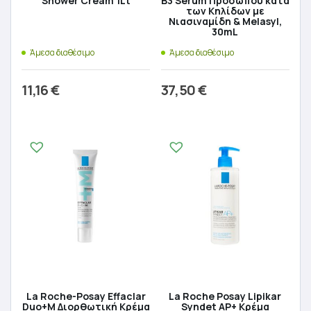
Shower Cream 1Lt
B3 Serum Προσώπου κατά
των Kηλίδων με
Νιασιναμίδη & Melasyl,
30mL
Άμεσα διαθέσιμο
Άμεσα διαθέσιμο
11,16
€
37,50
€
Προσθήκη στο καλάθι
Προσθήκη στο καλάθι
La Roche-Posay Effaclar
La Roche Posay Lipikar
Duo+M Διορθωτική Κρέμα
Syndet AP+ Κρέμα