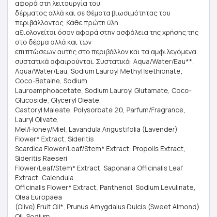
αφορά στη λειτουργία του
δέρματος αλλά και σε θέματα βιωσιμότητας του
περιβάλλοντος. Κάθε πρώτη ύλη
αξιολογείται όσον αφορά στην ασφάλεια της χρήσης της
στο δέρμα αλλά και των
επιπτώσεων αυτής στο περιβάλλον και τα αμφιλεγόμενα
συστατικά αφαιρούνται. Συστατικά: Aqua/Water/Eau**,
Aqua/Water/Eau, Sodium Lauroyl Methyl Isethionate,
Coco-Betaine, Sodium
Lauroamphoacetate, Sodium Lauroyl Glutamate, Coco-
Glucoside, Glyceryl Oleate,
Castoryl Maleate, Polysorbate 20, Parfum/Fragrance,
Lauryl Olivate,
Mel/Honey/Miel, Lavandula Angustifolia (Lavender)
Flower* Extract, Sideritis
Scardica Flower/Leaf/Stem* Extract, Propolis Extract,
Sideritis Raeseri
Flower/Leaf/Stem* Extract, Saponaria Officinalis Leaf
Extract, Calendula
Officinalis Flower* Extract, Panthenol, Sodium Levulinate,
Olea Europaea
(Olive) Fruit Oil*, Prunus Amygdalus Dulcis (Sweet Almond)
Oil, Sodium