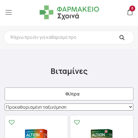
0
Products
search
Βιταμίνες
Φίλτρα