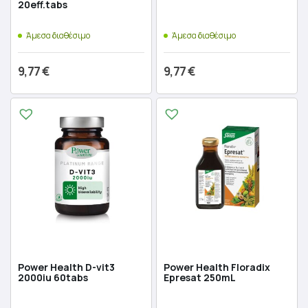
20eff.tabs
Άμεσα διαθέσιμο
Άμεσα διαθέσιμο
9,77
€
9,77
€
Προσθήκη στο καλάθι
Προσθήκη στο καλάθι
Power Health D-vit3
Power Health Floradix
2000iu 60tabs
Epresat 250mL