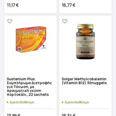
11,17
€
16,77
€
Προσθήκη στο καλάθι
Προσθήκη στο καλάθι
Sustenium Plus
Solgar Methylcobalamin
Συμπλήρωμα Διατροφής
(Vitamin B12) 30nuggets
για Τόνωση, με
πραγματική γεύση
πορτοκάλι, 22 sachets
Άμεσα διαθέσιμο
Άμεσα διαθέσιμο
13,86
€
18,34
€