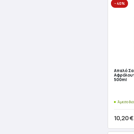
- 40%
Απαλό Σα
Αφρόλουτ
500ml
Άμεσα δι
10,20
€
Origina
Η
Προσθ