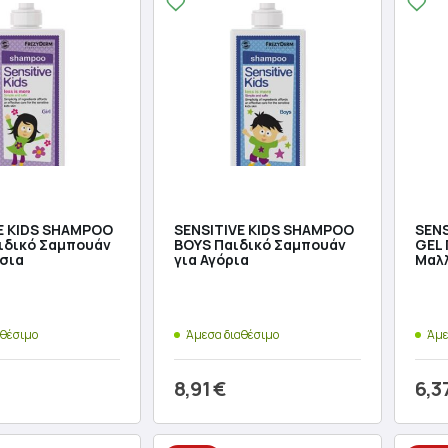
E KIDS SHAMPOO
SENSITIVE KIDS SHAMPOO
SENS
ιδικό Σαμπουάν
BOYS Παιδικό Σαμπουάν
GEL 
τσια
για Αγόρια
Μαλ
αθέσιμο
Άμεσα διαθέσιμο
Άμε
8,91
€
6,3
ήκη στο καλάθι
Προσθήκη στο καλάθι
Π