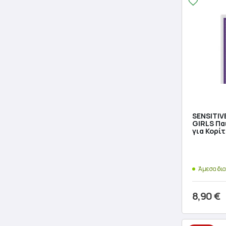
SENSITIV
GIRLS Πα
για Κορί
Άμεσα δι
8,90
€
Προσθ