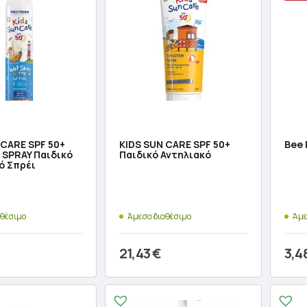
 CARE SPF 50+
KIDS SUN CARE SPF 50+
Bee 
 SPRAY Παιδικό
Παιδικό Αντηλιακό
ό Σπρέι
αθέσιμο
Άμεσα διαθέσιμο
Άμε
21,43
€
3,4
Ori
Η
ήκη στο καλάθι
Προσθήκη στο καλάθι
pri
τρέ
Π