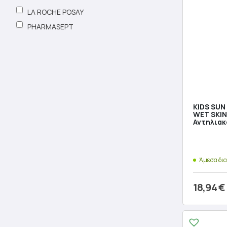
LA ROCHE POSAY
PHARMASEPT
KIDS SUN
WET SKIN
Αντηλιακ
Άμεσα δι
18,94
€
Προσθ