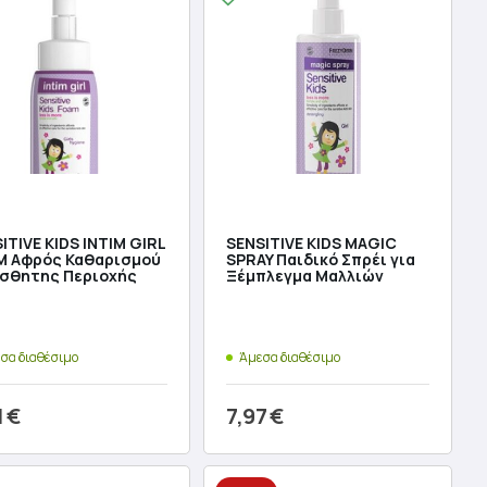
ITIVE KIDS INTIM GIRL
SENSITIVE KIDS MAGIC
M Αφρός Καθαρισμού
SPRAY Παιδικό Σπρέι για
ίσθητης Περιοχής
Ξέμπλεγμα Μαλλιών
σα διαθέσιμο
Άμεσα διαθέσιμο
1
€
7,97
€
ροσθήκη στο καλάθι
Προσθήκη στο καλάθι