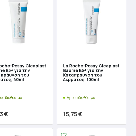
:
ή
0 €.
αι:
 €.
oche-Posay Cicaplast
La Roche-Posay Cicaplast
e B5+ για την
Baume B5+ για την
απράυνση του
Καταπράυνση του
ατος, 40ml
Δέρματος, 100ml
σα διαθέσιμο
Άμεσα διαθέσιμο
13
€
15,75
€
ροσθήκη στο καλάθι
Προσθήκη στο καλάθι