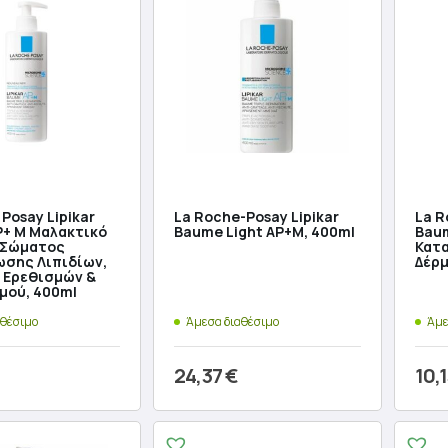
was
τιμ
5,8
είν
3,48
Posay Lipikar
La Roche-Posay Lipikar
La R
+ M Μαλακτικό
Baume Light AP+M, 400ml
Baum
 Σώματος
Κατ
σης Λιπιδίων,
Δέρμ
 Ερεθισμών &
μού, 400ml
αθέσιμο
Άμεσα διαθέσιμο
Άμε
24,37
€
10,
ήκη στο καλάθι
Προσθήκη στο καλάθι
Π