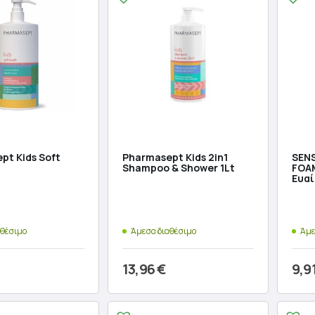
pt Kids Soft
Pharmasept Kids 2in1
SENS
Shampoo & Shower 1Lt
FOA
Ευα
αθέσιμο
Άμεσα διαθέσιμο
Άμε
13,96
€
9,9
ήκη στο καλάθι
Προσθήκη στο καλάθι
Π