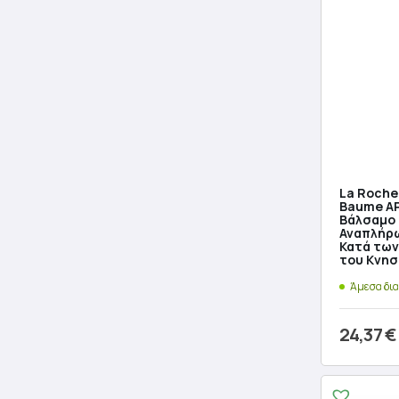
La Roche 
Baume AP
Βάλσαμο
Αναπλήρω
Κατά των
του Κνησ
Άμεσα δι
24,37
€
Προσθ