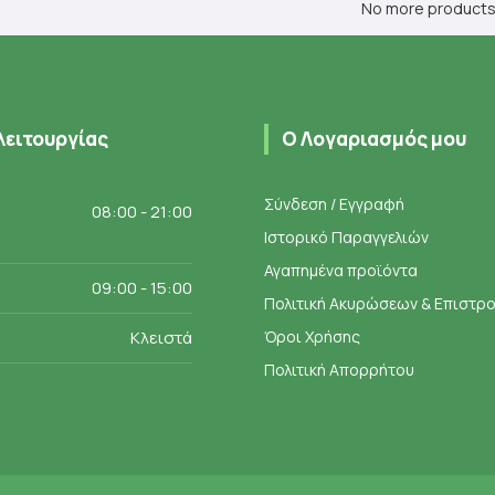
σα
ήκη στο καλάθι
No more product
.
λειτουργίας
Ο Λογαριασμός μου
Σύνδεση / Εγγραφή
08:00 - 21:00
Ιστορικό Παραγγελιών
Αγαπημένα προϊόντα
09:00 - 15:00
Πολιτική Ακυρώσεων & Επιστ
Κλειστά
Όροι Χρήσης
Πολιτική Απορρήτου