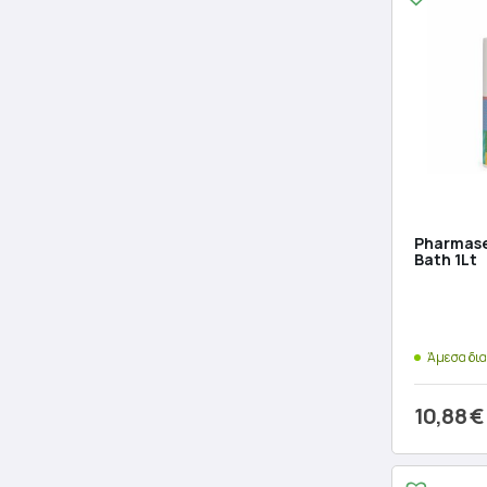
Pharmase
Bath 1Lt
Άμεσα δι
10,88
€
Προσθ