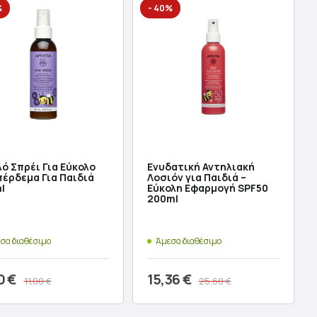
%
- 40%
was:
τιμή
17,00 €.
είναι:
10,20 €.
ό Σπρέι Για Εύκολο
Ενυδατική Αντηλιακή
έρδεμα Για Παιδιά
Λοσιόν για Παιδιά –
l
Εύκολη Εφαρμογή SPF50
200ml
σα διαθέσιμο
Άμεσα διαθέσιμο
0
€
15,36
€
11,00
€
25,60
€
ginal
Original
Η
ροσθήκη στο καλάθι
Προσθήκη στο καλάθι