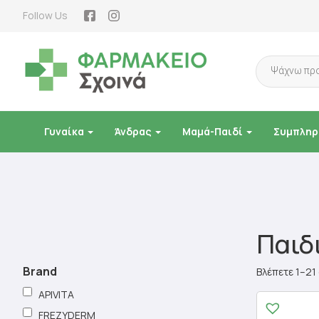
Follow Us
Products
search
Γυναίκα
Άνδρας
Μαμά-Παιδί
Συμπληρ
Παιδ
Brand
Βλέπετε 1–21
APIVITA
FREZYDERM