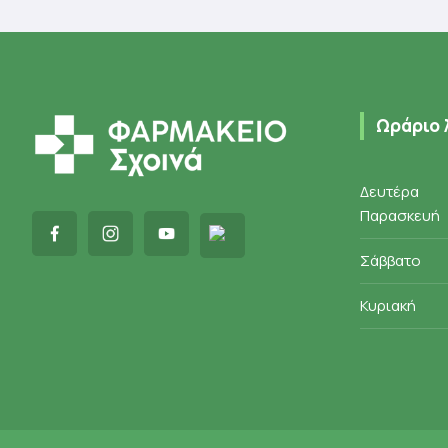
price
τρέχου
Προσθ
was:
τιμή
12,00 €
είναι:
7,20 €.
Ωράριο 
Δευτέρα
Παρασκευή
Σάββατο
Κυριακή