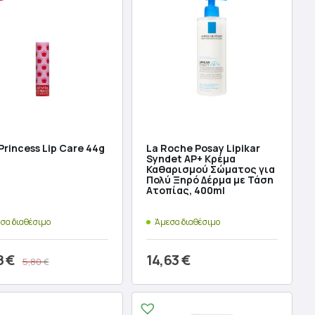
Princess Lip Care 44g
La Roche Posay Lipikar
Syndet AP+ Κρέμα
Καθαρισμού Σώματος για
Πολύ Ξηρό Δέρμα με Τάση
Ατοπίας, 400ml
σα διαθέσιμο
Άμεσα διαθέσιμο
8
€
14,63
€
5,80
€
ginal
ce
χουσα
ροσθήκη στο καλάθι
Προσθήκη στο καλάθι