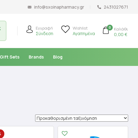
info@sxoinapharmacy.gr
2431027671
ς
0
Εγγραφή
Wishlist
Καλάθι
Σύνδεση
Αγαπημένα
0,00
€
Gift Sets
Brands
Blog
%