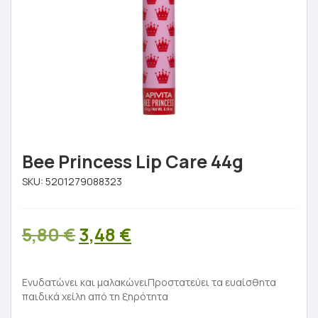
Bee Princess Lip Care 44g
SKU:
5201279088323
Original
Η
5,80
€
3,48
€
price
τρέχουσα
was:
τιμή
Ενυδατώνει και μαλακώνειΠροστατεύει τα ευαίσθητα
παιδικά χείλη από τη ξηρότητα
5,80 €.
είναι: