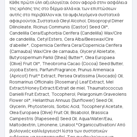
Κάθε πρώτη ύλη αξιολογείται όσον αφορά στην ασφάλεια
της χρήσης της στο δέρμα αλλά και των επιπτώσεων
αυτής στο περιβάλλον και τα αμφιλεγόμενα συστατικά
αφαιρούνται.Συστατικά:Oleyl Alcohol, Diisopropyl Dimer
Dilinoleate, Ricinus Communis (Castor) Seed Oil*,
Candelilla Cera/Euphorbia Cerifera (Candelilla) Wax/Cire
de candelilla, Cetyl Esters, Cera Alba/Beeswax/Cire
d’abeille*, Copernicia Cerifera Cera/Copernicia Cerifera
(Carnauba) Wax/Cire de carnauba, Glyceryl Abietate,
Butyrospermum Parkii (Shea) Butter*, Olea Europaea
(Olive) Fruit Oil*, Theobroma Cacao (Cocoa) Seed Butter,
Jojoba Esters, Parfum/Fragrance, Prunus Armeniaca
(Apricot) Fruit* Extract, Persea Gratissima (Avocado) Oil,
Rosmarinus Officinalis (Rosemary) Leaf Extract, Mel
Extract/Honey Extract/Extrait de miel, Thaumatococcus
Danielli Fruit Extract, Tocopherol, Pelargonium Graveolens
Flower oil*, Helianthus Annuus (Sunflower) Seed Oil,
Glycerin, Phytosterols, Sorbic Acid, Tocopheryl Acetate,
Olea Europaea (Olive) Fruit Oil, Bisabolol, Brassica
Campestris (Rapeseed) Seed Oil, Aqua/Water/Eau,
Maltodextrin, Limonene, Linalool.*Organiccultivation/ Από
βιολογικές καλλιέργειεςΗ λίστα των συστατικών
ενδέχεται να τροποποιηθεί. Σας συμβουλεύουμε να