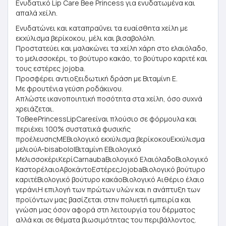
Ενυδατικό Lip Care Bee Princess για ενυδατωμένα και
απαλά χείλη.
Ενυδατώνει και καταπραΰνει τα ευαίσθητα χείλη με
εκχύλισμα βερίκοκου, μέλι και βισαβολόλη.
Προστατεύει και μαλακώνει τα χείλη χάρη στο ελαιόλαδο,
το μελισσοκέρι, το βούτυρο κακάο, το βούτυρο καριτέ και
τους εστέρες jojoba.
Προσφέρει αντιοξειδωτική δράση με Βιταμίνη Ε.
Με φρουτένια γεύση ροδάκινου.
Απλώστε ικανοποιητική ποσότητα στα χείλη, όσο συχνά
χρειάζεται.
ΤοBeePrincessLipCareείναι πλούσιο σε φόρμουλα και
περιέχει 100% συστατικά φυσικής
προέλευσηςΜΕΒιολογικό εκχύλισμα βερίκοκουΕκχύλισμα
μελιούA-bisabololΒιταμίνη ΕΒιολογικό
ΜελισσοκέριΚερίCarnaubaΒιολογικό ΕλαιόλαδοΒιολογικό
ΚαστορέλαιοΑβοκάντοΕστέρεςJojobaΒιολογικό βούτυρο
καριτέΒιολογικό βούτυρο κακάοΒιολογικό Αιθέριο έλαιο
γεράνιΗ επιλογή των πρώτων υλών και η ανάπτυξη των
προϊόντων μας βασίζεται στην πολυετή εμπειρία και
γνώση μας όσον αφορά στη λειτουργία του δέρματος
αλλά και σε θέματα βιωσιμότητας του περιβάλλοντος.