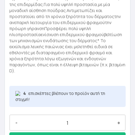
της επιδερμίδας.Για πολύ υψηλή προστασία,με μία
μοναδική αίσθηση πούδρας.Αντιμετωπίζει και
προστατεύει από:τη χρόνια ξηρότητα του δέρματοςτην
ανεπαρκή λειτουργία του επιδερμικoύ φραγμούτην
πρόωρη γήρανσηΠροσφέρει:πολύ υψηλή
ηλιοπροστασίαενίσχυση επιδερμικού φραγμούβελτίωση
των μηχανισμών ενυδάτωσης του δέρματος* Το
εκχύλισμα λευκής παιώνιας έχει μελετηθεί ειδικά σε
εθελοντές με διαταραγμένο επιδερμικό φραγμό και
χρόνια ξηρότητα λόγω εξωγενών και ενδογενών
παραγόντων, όπως είναι η έλλειψη βιταμινών (π.χ. βιταμίνη
D).
4
επισκέπτες βλέπουν το προϊόν αυτή τη
στιγμή!
-
+