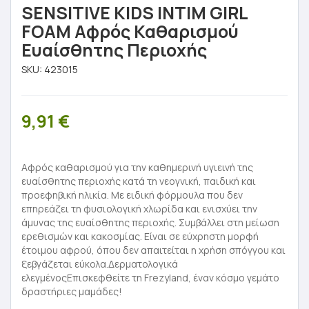
SENSITIVE KIDS INTIM GIRL
FOAM Αφρός Καθαρισμού
Ευαίσθητης Περιοχής
SKU:
423015
9,91
€
Αφρός καθαρισμού για την καθημερινή υγιεινή της
ευαίσθητης περιοχής κατά τη νεογνική, παιδική και
προεφηβική ηλικία. Με ειδική φόρμουλα που δεν
επηρεάζει τη φυσιολογική χλωρίδα και ενισχύει την
άμυνας της ευαίσθητης περιοχής. Συμβάλλει στη μείωση
ερεθισμών και κακοσμίας. Είναι σε εύχρηστη μορφή
έτοιμου αφρού, όπου δεν απαιτείται η χρήση σπόγγου και
ξεβγάζεται εύκολα.Δερματολογικά
ελεγμένοςΕπισκεφθείτε τη Frezyland, έναν κόσμο γεμάτο
δραστήριες μαμάδες!