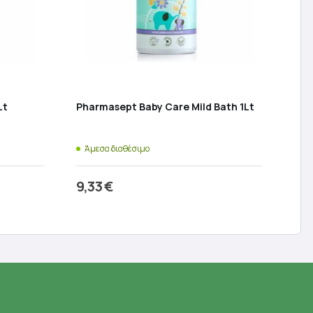
Lt
Pharmasept Baby Care Mild Bath 1Lt
Άμεσα διαθέσιμο
9,33
€
ι
Προσθήκη στο καλάθι