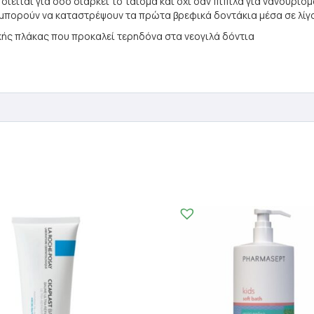
ιείται για όσο διαρκεί το τάισμα και όχι σαν πιπίλα για νανούρισ
μπορούν να καταστρέψουν τα πρώτα βρεφικά δοντάκια μέσα σε λίγο
ακής πλάκας που προκαλεί τερηδόνα στα νεογιλά δόντια