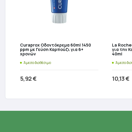
Curaprox Οδοντόκρεμα 60ml 1450
La Roche
ppm με Γεύση Καρπούζι για 6+
για την 
χρονών
40ml
Άμεσα διαθέσιμο
Άμεσα δι
5,92
€
10,13
€
Προσθήκη στο καλάθι
Π