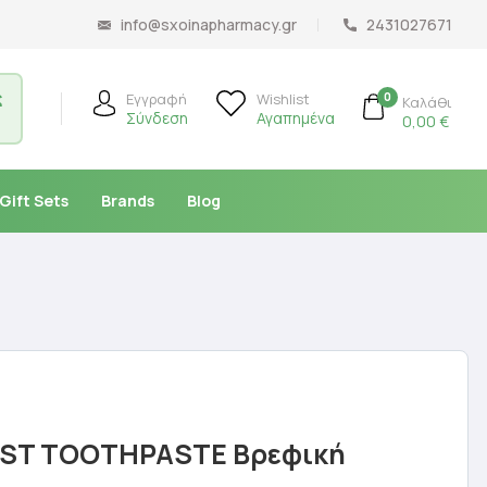
info@sxoinapharmacy.gr
2431027671
ς
0
Εγγραφή
Wishlist
Καλάθι
Σύνδεση
Αγαπημένα
0,00
€
Gift Sets
Brands
Blog
RST TOOTHPASTE Βρεφική