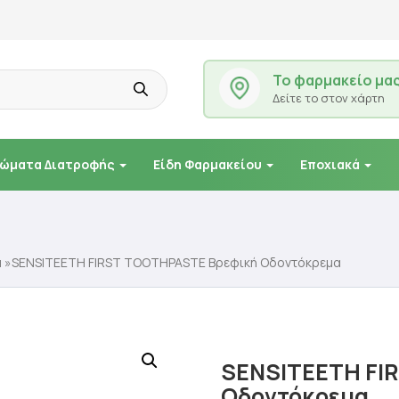
Το φαρμακείο μα
Δείτε το στον χάρτη
ώματα Διατροφής
Είδη Φαρμακείου
Εποχιακά
ά
»SENSITEETH FIRST TOOTHPASTE Βρεφική Οδοντόκρεμα
SENSITEETH FI
Οδοντόκρεμα