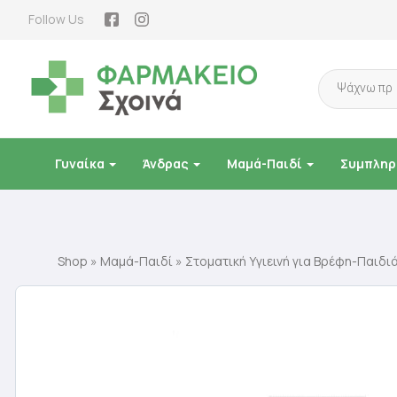
Follow Us
Products
search
Γυναίκα
Άνδρας
Μαμά-Παιδί
Συμπληρ
Shop
»
Μαμά-Παιδί
»
Στοματική Υγιεινή για Βρέφη-Παιδι