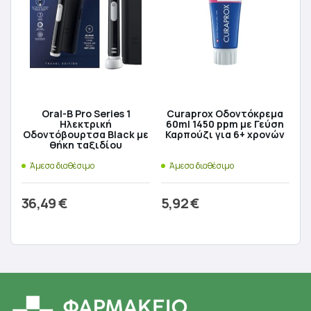
Oral-B Pro Series 1
Curaprox Οδοντόκρεμα
Ηλεκτρική
60ml 1450 ppm με Γεύση
Οδοντόβουρτσα Black με
Καρπούζι για 6+ χρονών
θήκη ταξιδίου
Άμεσα διαθέσιμο
Άμεσα διαθέσιμο
36,49
€
5,92
€
Προσθήκη στο καλάθι
Προσθήκη στο καλάθι