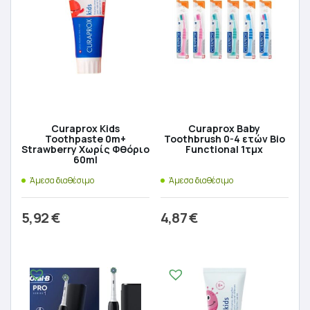
Curaprox Kids
Curaprox Baby
Toothpaste 0m+
Toothbrush 0-4 ετών Bio
Strawberry Χωρίς Φθόριο
Functional 1τμχ
60ml
Άμεσα διαθέσιμο
Άμεσα διαθέσιμο
5,92
€
4,87
€
Προσθήκη στο καλάθι
Προσθήκη στο καλάθι