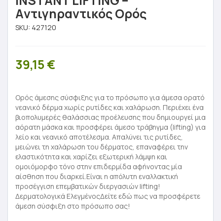
INSTANT LIFTING –
Aντιγηραντικός Ορός
SKU:
427120
39,15
€
Ορός άμεσης σύσφιξης για το πρόσωπο για άμεσα ορατό
νεανικό δέρμα χωρίς ρυτίδες και χαλάρωση. Περιέχει ένα
βιοπολυμερές θαλάσσιας προέλευσης που δημιουργεί μια
αόρατη μάσκα και προσφέρει άμεσο τράβηγμα (lifting) για
λείο και νεανικό αποτέλεσμα. Απαλύνει τις ρυτίδες,
μειώνει τη χαλάρωση του δέρματος, επαναφέρει την
ελαστικότητα και χαρίζει εξωτερική λάμψη και
ομοιόμορφο τόνο στην επιδερμίδα αφήνοντας μία
αίσθηση που διαρκεί.Είναι η απόλυτη εναλλακτική
προσέγγιση επεμβατικών διεργασιών lifting!
Δερματολογικά ΕλεγμένοςΔείτε εδώ πως να προσφέρετε
άμεση σύσφιξη στο πρόσωπο σας!