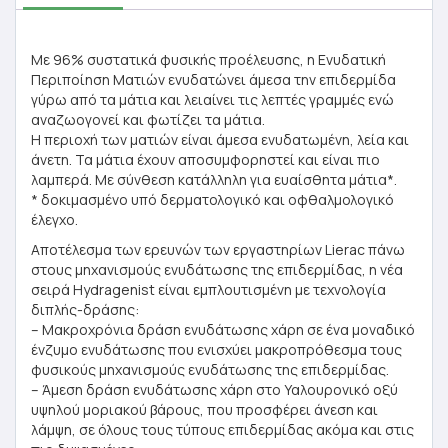
Με 96% συστατικά φυσικής προέλευσης, η Ενυδατική
Περιποίηση Ματιών ενυδατώνει άμεσα την επιδερμίδα
γύρω από τα μάτια και λειαίνει τις λεπτές γραμμές ενώ
αναζωογονεί και φωτίζει τα μάτια.
Η περιοχή των ματιών είναι άμεσα ενυδατωμένη, λεία και
άνετη. Τα μάτια έχουν αποσυμφορηστεί και είναι πιο
λαμπερά. Με σύνθεση κατάλληλη για ευαίσθητα μάτια*.
* δοκιμασμένο υπό δερματολογικό και οφθαλμολογικό
έλεγχο.
Αποτέλεσμα των ερευνών των εργαστηρίων Lierac πάνω
στους μηχανισμούς ενυδάτωσης της επιδερμίδας, η νέα
σειρά Hydragenist είναι εμπλουτισμένη με τεχνολογία
διπλής-δράσης:
– Μακροχρόνια δράση ενυδάτωσης χάρη σε ένα μοναδικό
ένζυμο ενυδάτωσης που ενισχύει μακροπρόθεσμα τους
φυσικούς μηχανισμούς ενυδάτωσης της επιδερμίδας.
– Άμεση δράση ενυδάτωσης χάρη στο Υαλουρονικό οξύ
υψηλού μοριακού βάρους, που προσφέρει άνεση και
λάμψη, σε όλους τους τύπους επιδερμίδας ακόμα και στις