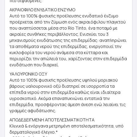
πιο διψασμένες.
ΑΚΡΑΙΟΦΙΛΟ ΕΝΥΔΑΤΙΚΟ ΕΝΖΥΜΟ
Αυτό το 100% φυσικής προέλευσης ενυδατικό ένζυμο
προέρχεται από την ζύμωση ενός ακραιόφιλου πλαγκτού
που αναπτύσσεται μέσα στο Rio Tinto, ένα ποταμό με
ακραίες συνθήκες περιβάλλοντος. Ενισχύει του 3
μηχανισμούς ενυδάτωσης της επιδερμίδας: αναπληρώνει
τα αποθέματα νερού της επιδερμίδας, ενεργοποιεί την
κυκλοφορία του νερού ανάμεσα στα κύτταρα και
περιορίζει την απώλειά του, χαρίζοντας στην επιδερμίδα
ενυδάτωση που διαρκεί.
ΥΑΛΟΥΡΟΝΙΚΟ ΟΞΥ
Αυτό το 100% φυσικής προέλευσης υψηλού μοριακού
βάρους υαλουρονικό οξύ διατηρεί σε ισορροπία τα
επίπεδα νερού στην επιδερμίδα καθώς είναι ιδιαίτερα
υγροσκοπικό. Ακόμα επαναπυκνώνει εντατικά την
επιδερμίδα, προσφέροντας άμεση άνεση ενώ λειαίνει τις
γραμμές αφυδάτωσης.
ΑΠΟΔΕΔΕΙΓΜΕΝΗ ΑΠΟΤΕΛΕΣΜΑΤΙΚΟΤΗΤΑ
Κλινικά & ενόργανα μετρημένη αποτελεσματικότητα, υπό
δερματολογικό έλεγχο.*