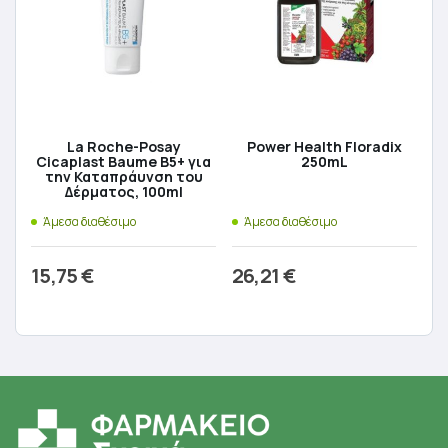
La Roche-Posay
Power Health Floradix
Cicaplast Baume B5+ για
250mL
την Καταπράυνση του
Δέρματος, 100ml
Άμεσα διαθέσιμο
Άμεσα διαθέσιμο
15,75
€
26,21
€
Προσθήκη στο καλάθι
Προσθήκη στο καλάθι