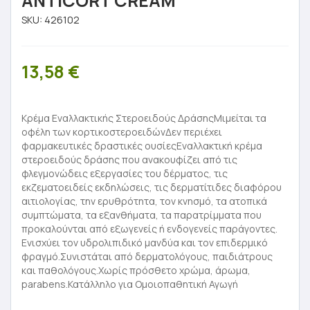
ANTICORT CREAM
SKU:
426102
13,58
€
Κρέµα Εναλλακτικής Στεροειδούς ΔράσηςΜιμείται τα
οφέλη των κορτικοστεροειδώνΔεν περιέχει
φαρµακευτικές δραστικές ουσίεςΕναλλακτική κρέμα
στεροειδούς δράσης που ανακουφίζει από τις
φλεγμονώδεις εξεργασίες του δέρματος, τις
εκζεματοειδείς εκδηλώσεις, τις δερματίτιδες διαφόρου
αιτιολογίας, την ερυθρότητα, τον κνησμό, τα ατοπικά
συμπτώματα, τα εξανθήματα, τα παρατρίμματα που
προκαλούνται από εξωγενείς ή ενδογενείς παράγοντες.
Ενισχύει τον υδρολιπιδικό μανδύα και τον επιδερμικό
φραγμό.Συνιστάται από δερματολόγους, παιδιάτρους
και παθολόγους.Χωρίς πρόσθετο χρώμα, άρωμα,
parabens.Κατάλληλο για Ομοιοπαθητική Αγωγή