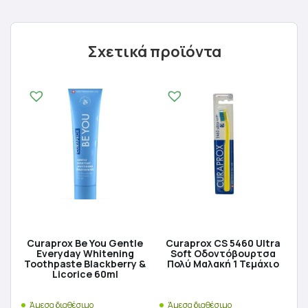
Σχετικά προϊόντα
Curaprox Be You Gentle
Curaprox CS 5460 Ultra
Everyday Whitening
Soft Οδοντόβουρτσα
Toothpaste Blackberry &
Πολύ Μαλακή 1 Τεμάχιο
Licorice 60ml
Άμεσα διαθέσιμο
Άμεσα διαθέσιμο