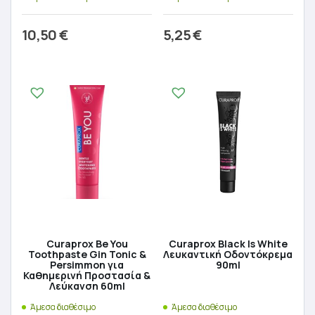
10,50
€
5,25
€
Προσθήκη στο καλάθι
Προσθήκη στο καλάθι
Curaprox Be You
Curaprox Black Ιs White
Toothpaste Gin Tonic &
Λευκαντική Οδοντόκρεμα
Persimmon για
90ml
Καθημερινή Προστασία &
Λεύκανση 60ml
Άμεσα διαθέσιμο
Άμεσα διαθέσιμο