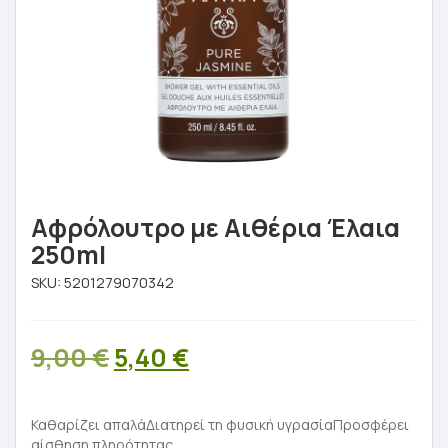
Aφρόλουτρο με Aιθέρια Έλαια
250ml
SKU:
5201279070342
Original
Η
9,00
€
5,40
€
price
τρέχουσα
was:
τιμή
Καθαρίζει απαλάΔιατηρεί τη φυσική υγρασίαΠροσφέρει
αίσθηση πληρότητας