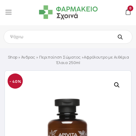
0
Products
search
Shop
»
Άνδρας
»
Περιποίηση Σώματος
»Aφρόλουτρο με Aιθέρια
Έλαια 250ml
- 40%