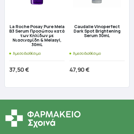
La Roche Posay Pure Mela
Caudalie Vinoperfect
B3 Serum Προσώπου κατά
Dark Spot Brightening
των Kηλίδων με
Serum 30mL
Νιασιναμίδη & Melasyl,
30mL
Άμεσα διαθέσιμο
Άμεσα διαθέσιμο
37,50
€
47,90
€
Προσθήκη στο καλάθι
Προσθήκη στο καλάθι