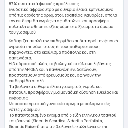
87% συστατικά φυσικής προέλευσης
Ενυδατικό αφρόλουτρο με αιθέρια έλαια, εμπνευσμένο
από τις αρχές της αρωματοθεραπείας. Καθαρίζει απαλά
την επιδερμίδα χωρίς να αφυδατώνει και προσφέρει
πολυτελή αίσθηση ευεξίας χάρη στο ξεχωριστό άρωμα
του γιασεμιού.
Καθαρίζει απαλά την επιδερμίδα και διατηρεί την φυσική
υγρασία της χάρη στους ήπιους καθαριστικούς
παράγοντες, στο εκχύλισμα πρόπολης και στη
σαπωνάρια.
Η βιοδραστική αλόη, το βιολογικό εκχύλισμα λεβάντας
από την APIGEA και η πανθενόλη ενυδατώνουν,
προστατεύουν από ερεθισμούς και αφήνουν την
επιδερμίδα απαλή.
Τα βιολογικά αιθέρια έλαια γιασεμιού, νέρολι και
πατσουλί προσφέρουν μια μοναδική αίσθηση ευεξίας και
ευφορίας.
Με χαρακτηριστικό γυναικείο άρωμα με χαλαρωτικές
νότες γιασεμιού.
Το πατενταρισμένο έγχυμα από 3 είδη ελληνικού τσαγιού
του βουνού (Sideritis Scardica, Sideritis Perfoliata,
Sideritis Raiseri) από τις βιολογικές καλλιέργειες της