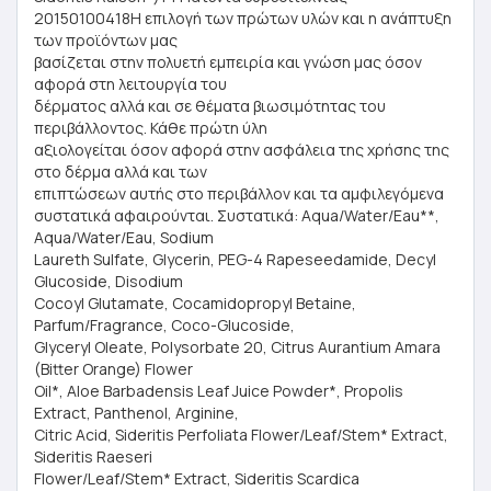
20150100418Η επιλογή των πρώτων υλών και η ανάπτυξη
των προϊόντων μας
βασίζεται στην πολυετή εμπειρία και γνώση μας όσον
αφορά στη λειτουργία του
δέρματος αλλά και σε θέματα βιωσιμότητας του
περιβάλλοντος. Κάθε πρώτη ύλη
αξιολογείται όσον αφορά στην ασφάλεια της χρήσης της
στο δέρμα αλλά και των
επιπτώσεων αυτής στο περιβάλλον και τα αμφιλεγόμενα
συστατικά αφαιρούνται. Συστατικά: Aqua/Water/Eau**,
Aqua/Water/Eau, Sodium
Laureth Sulfate, Glycerin, PEG-4 Rapeseedamide, Decyl
Glucoside, Disodium
Cocoyl Glutamate, Cocamidopropyl Betaine,
Parfum/Fragrance, Coco-Glucoside,
Glyceryl Oleate, Polysorbate 20, Citrus Aurantium Amara
(Bitter Orange) Flower
Oil*, Aloe Barbadensis Leaf Juice Powder*, Propolis
Extract, Panthenol, Arginine,
Citric Acid, Sideritis Perfoliata Flower/Leaf/Stem* Extract,
Sideritis Raeseri
Flower/Leaf/Stem* Extract, Sideritis Scardica