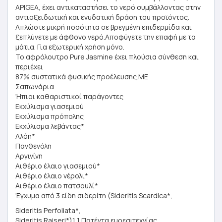
APIGEA, έχει αντικαταστήσει το νερό συμβάλλοντας στην
αντιοξειδωτική και ενυδατική δράση του προϊόντος.
Απλώστε μικρή ποσότητα σε βρεγμένη επιδερμίδα και
ξεπλύνετε με άφθονο νερό.Αποφύγετε την επαφή με τα
μάτια. Για εξωτερική χρήση μόνο.
Το αφρόλουτρο Pure Jasmine έχει πλούσια σύνθεση και
περιέχει
87% συστατικά φυσικής προέλευσης.ΜΕ
Σαπωνάρια
Ήπιοι καθαριστικοί παράγοντες
Εκχύλισμα γιασεμιού
Εκχύλισμα πρόπολης
Εκχύλισμα λεβάντας*
Αλόη*
Πανθενόλη
Αργινίνη
Αιθέριο έλαιο γιασεμιού*
Αιθέριο έλαιο νέρολι*
Αιθέριο έλαιο πατσουλί*
Έγχυμα από 3 είδη σιδερίτη (Sideritis Scardica*,
Sideritis Perfoliata*,
Sideritis Raiseri*)1 1 Πατέντα ευρεσιτεχνίας