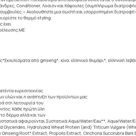
άνδρες, Conditioner, Λοσιόν και Κάψουλες (συμπλήρωμα διατροφής)
ν συμβουλές:• Ακολουθήστε μια σωστή και ισορροπημένη διατροφή
ιορίστε το θερμό styling
ς έχει
ροέλευσης.ΜΕ
Εκχυλίσματα από ginseng*, κίνα, ελληνικό θυμάρι*, ελληνική λεβά
Πατέντα ευρεσιτεχνίας
ν υλών και η ανάπτυξη των προϊόντων μας
ρά στη λειτουργία του
οντος. Κάθε πρώτη ύλη
το δέρμα αλλά και των
στατικά αφαιρούνται.Συστατικά:Aqua/Water/Eau**, Aqua/Water/Eau,
Glycerides, Hydrolyzed Wheat Protein (and) Triticum Vulgare (Whea
ax Ginseng Root* Extract, Propolis Extract, Cinchona Succirubra Bark