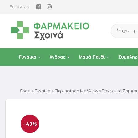
Follow Us
Products
search
Γυναίκα
Άνδρας
Μαμά-Παιδί
Συμπληρ
Shop
»
Γυναίκα
»
Περιποίηση Μαλλιών
»Τονωτικό Σαμπουά
- 40%