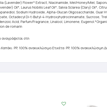
a (Lavender) Flower* Extract, Niacinamide, Mel/Honey/Miel, Saponaria
der) Oil*, Laurus Nobilis Leaf Oil*, Salvia Sclarea (Clary) Oil*, Citru
Propanediol, Sodium Hydroxide, Alpha-Glucan Oligosaccharide, Guar 
orbate, Octadecyl Di-t-Butyl-4-Hydroxyhydrocinnamate, Sucrose, Tr
Benzoic Acid, Parfum/Fragrance, Linalool, Limonene, Eugenol.*Organic
sion de romarin
ου αναγράφεται στη
απάκι: PP, 100% ανακυκλώσιμο.Ετικέτα: PP, 100% ανακυκλώσιμη.Δι