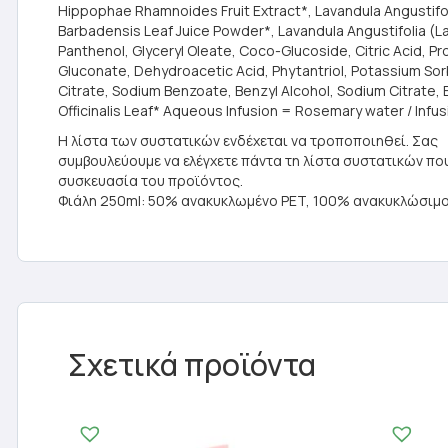
Hippophae Rhamnoides Fruit Extract*, Lavandula Angustifoli
Barbadensis Leaf Juice Powder*, Lavandula Angustifolia (Laven
Panthenol, Glyceryl Oleate, Coco-Glucoside, Citric Acid, 
Gluconate, Dehydroacetic Acid, Phytantriol, Potassium S
Citrate, Sodium Benzoate, Benzyl Alcohol, Sodium Citrate, 
Officinalis Leaf* Aqueous Infusion = Rosemary water / Infu
Η λίστα των συστατικών ενδέχεται να τροποποιηθεί. Σας
συμβουλεύουμε να ελέγχετε πάντα τη λίστα συστατικών π
συσκευασία του προϊόντος.
Φιάλη 250ml: 50% ανακυκλωμένο PET, 100% ανακυκλώσιμο.Κ
Σχετικά προϊόντα