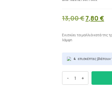
Original
Η
13,00
€
7,80
€
price
τρ
was:
τι
Ενισχύει τα μαλλιά κατά της 
λάμψη
13,00 €.
εί
7,
4
επισκέπτες βλέπουν 
-
+