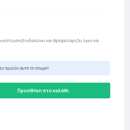
έχουσα
μή
τριχόπτωσηςΕνυδατώνει και θρέφειΧαρίζει όγκο και
ναι:
80 €.
το προϊόν αυτή τη στιγμή!
Προσθήκη στο καλάθι