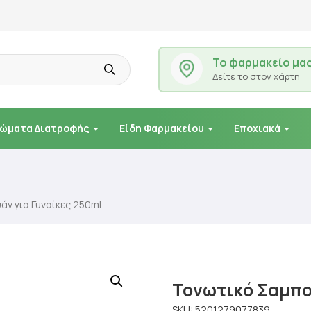
Το φαρμακείο μα
Δείτε το στον χάρτη
ώματα Διατροφής
Είδη Φαρμακείου
Εποχιακά
ν για Γυναίκες 250ml
Τονωτικό Σαμπο
SKU:
5201279077839