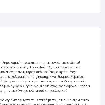
ή κληρονομικής τριχόπτωσης και ευνοεί την ανάπτυξη
κο ενεργοποίησης Hippophae TC, που διεγείρει την
 μαλλιών με αντιμικροβιακό εκχύλισμα πρόπολης.•
νου, εκχυλίσματα από ginseng, κίνα, θυμάρι, λεβάντα.•
 δάφνης, γνωστό για τις τονωτικές και αναζωογονητικές
από βιολογικά αιθέρια έλαια λεβάντας, φασκόμηλου, νέρολι
γηραντικό έγχυμα ελληνικού και βιολογικού
ρό νερό.Αποφύγετε την επαφή με τα μάτια. Για εξωτερική
ς με τα άλλα προϊόντα της σειράς TONIC της APIVITA, η