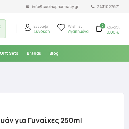
info@sxoinapharmacy.gr
2431027671
ς
0
Εγγραφή
Wishlist
Καλάθι
Σύνδεση
Αγαπημένα
0,00
€
Gift Sets
Brands
Blog
υάν για Γυναίκες 250ml