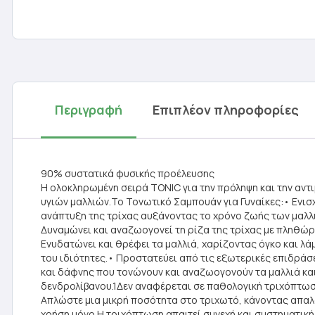
Περιγραφή
Επιπλέον πληροφορίες
90% συστατικά φυσικής προέλευσης
H oλοκληρωμένη σειρά TONIC για την πρόληψη και την αντ
υγιών μαλλιών.Το Τονωτικό Σαμπουάν για Γυναίκες:• Ενισ
ανάπτυξη της τρίχας αυξάνοντας το χρόνο ζωής των μαλλι
Δυναμώνει και αναζωογονεί τη ρίζα της τρίχας με πληθώρα
Ενυδατώνει και θρέφει τα μαλλιά, χαρίζοντας όγκο και λά
του ιδιότητες.• Προστατεύει από τις εξωτερικές επιδράσει
και δάφνης που τονώνουν και αναζωογονούν τα μαλλιά και 
δενδρολίβανου.1Δεν αναφέρεται σε παθολογική τριχόπτωση
Aπλώστε μια μικρή ποσότητα στο τριχωτό, κάνοντας απαλό
χρήση μόνο.Η τριχόπτωση απαιτεί συνεχή και συστηματική