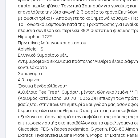
οποία περιλαμβάνει: Τονωτικά Σαμπουάν για γυναίκες και 
επαναλάβετε την ίδια αγωγή 2-3 φορές το χρόνο.Επιπλέο
με φυσική τρίχα)• Αποφύγετε το καθημερινό λούσιμο• Περ
Το Τονωτικό Σαμπουάν Κατά της Τριχόπτωσης για Γυναίκε
πλούσια σύνθεση και περιέχει 89% συστατικά φυσικής π
Hippophae TC**
Πρωτεΐνες λούπινου και σιταριού
Apishield HS
Ελληνικό Θυμαρίσιο μέλι
Αντιμικροβιακό εκχύλισμα πρόπολης*Αιθέριο έλαιο Δάφνης*
κοντυλόχορτο
Σαπωνάρια
4 βιταμίνες
Έγχυμα δενδρολίβανου*
Αιθ.έλαια Tea Tree*, θυμάρι*, μέντα*, ελληνικό λεμόνι ** 
(Αριθμός κατάθεσης: 201701100320)Η επιλογή των πρώτω
βασίζεται στην πολυετή εμπειρία και γνώση μας όσον αφο
δέρματος αλλά και σε θέματα βιωσιμότητας του περιβάλλ
αξιολογείται όσον αφορά στην ασφάλεια της χρήσης της σ
επιπτώσεων αυτής στο περιβάλλον και τα αμφιλεγόμενα συ
Glucoside, PEG-4 Rapeseedamide, Glycerin, PEG-60 Almond 
Extract, Hydrolyzed Lupine Protein, Propolis* Extract, Pan