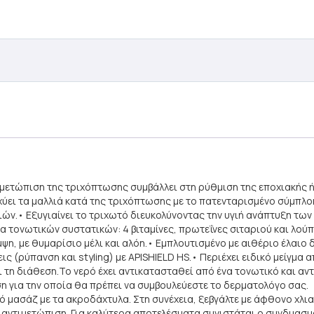
ιμετώπιση της τριχόπτωσης συμβάλλει στη ρύθμιση της εποχιακής 
χύει τα μαλλιά κατά της τριχόπτωσης με το πατενταρισμένο σύμπλο
ών.• Εξυγιαίνει το τριχωτό διευκολύνοντας την υγιή ανάπτυξη των
 τονωτικών συστατικών: 4 βιταμίνες, πρωτεΐνες σιταριού και λούπι
μψη, με θυμαρίσιο μέλι και αλόη.• Εμπλουτισμένο με αιθέριο έλαιο
ς (ρύπανση και styling) με APISHIELD HS.• Περιέχει ειδικό μείγμα 
τη διάθεση.Το νερό έχει αντικατασταθεί από ένα τονωτικό και αντι
 για την οποία θα πρέπει να συμβουλεύεστε το δερματολόγο σας.
 μασάζ με τα ακροδάχτυλα. Στη συνέχεια, ξεβγάλτε με άφθονο χλια
 αντιμετώπιση. Για καλύτερα αποτελέσματα συνιστάται ο συνδυασμό