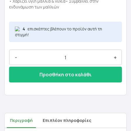
was:
τιμή
• Χαρίζει υγιή μαλλιά & νύχια• Συμβάλλει στην
ενδυνάμωση των μαλλιών
23,50 €.
είναι:
14,10 €.
4
επισκέπτες βλέπουν το προϊόν αυτή τη
στιγμή!
-
+
Προσθήκη στο καλάθι
Περιγραφή
Επιπλέον πληροφορίες