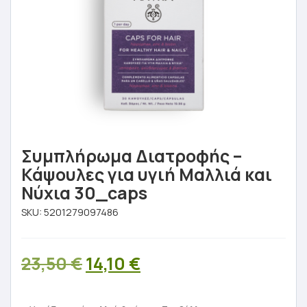
Συμπλήρωμα Διατροφής –
Κάψουλες για υγιή Μαλλιά και
Νύχια 30_caps
SKU:
5201279097486
Original
Η
23,50
€
14,10
€
price
τρέχουσα