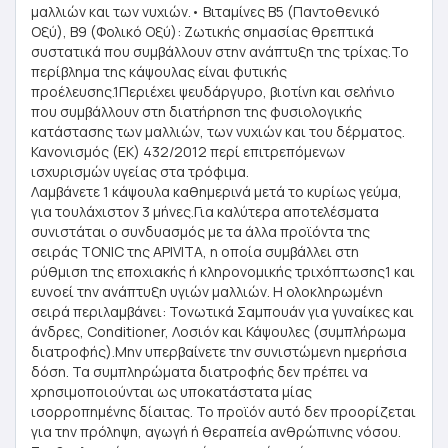
μαλλιών και των νυχιών.• Βιταμίνες Β5 (Παντοθενικό
Οξύ), Β9 (Φολικό Οξύ): Ζωτικής σημασίας θρεπτικά
συστατικά που συμβάλλουν στην ανάπτυξη της τρίχας.Το
περίβλημα της κάψουλας είναι φυτικής
προέλευσης.1Περιέχει ψευδάργυρο, βιοτίνη και σελήνιο
που συμβάλλουν στη διατήρηση της φυσιολογικής
κατάστασης των μαλλιών, των νυχιών και του δέρματος.
Κανονισμός (ΕΚ) 432/2012 περί επιτρεπόμενων
ισχυρισμών υγείας στα τρόφιμα.
Λαμβάνετε 1 κάψουλα καθημερινά μετά το κυρίως γεύμα,
για τουλάχιστον 3 μήνες.Για καλύτερα αποτελέσματα
συνιστάται ο συνδυασμός με τα άλλα προϊόντα της
σειράς TONIC της APIVITA, η οποία συμβάλλει στη
ρύθμιση της εποχιακής ή κληρονομικής τριχόπτωσης1 και
ευνοεί την ανάπτυξη υγιών μαλλιών. Η ολοκληρωμένη
σειρά περιλαμβάνει: Τονωτικά Σαμπουάν για γυναίκες και
άνδρες, Conditioner, Λοσιόν και Κάψουλες (συμπλήρωμα
διατροφής).Μην υπερβαίνετε την συνιστώμενη ημερήσια
δόση. Τα συμπληρώματα διατροφής δεν πρέπει να
χρησιμοποιούνται ως υποκατάστατα μίας
ισορροπημένης δίαιτας. Το προϊόν αυτό δεν προορίζεται
για την πρόληψη, αγωγή ή θεραπεία ανθρώπινης νόσου.