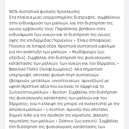
90% συστατικά φυσικής προέλευσης
Στα πλαίσια μιας ισορροπημένης διατροφής, συμβάλλουν
στην ενδυνάμωση των μαλλιών, και στη διατήρηση της
υγιούς εμφάνισής τους. Παράλληλα, βοηθούν στην
ενδυνάμωση των νυχιών και τη διατήρηση της υγιούς
όψης της επιδερμίδας.Περιέχουν:• Έλαιο Ιπποφαούς:
Πλούσιο σε λιπαρά οξέα, θρεπτικά συστατικά ωφέλιμα
για την ανάπτυξη των μαλλιών. • Ψευδάργυρο (ως
οξείδιο): Συμβάλλει στη διατήρηση της φυσιολογικής
κατάστασης των μαλλιών, των νυχιών και του δέρματος.•
Βασιλικό Πολτό (Λυοφιλιωμένος): Μια σημαντική
υπερτροφή, αποτελεί φυσική πηγή συστατικών
(βιταμινών, μετάλλων, ιχνοστοιχείων, αμινοξέων) με
υψηλή θρεπτική αξία που ενισχύει τη λάμψη και τη
ζωτικότητα μαλλιών.• Βιοτίνη: Συμβάλλει στη διατήρηση
της φυσιολογικής κατάστασης των μαλλιών και του
δέρματος, ενώ η έλλειψή της μπορεί να συσχετιστεί με την
απώλεια μαλλιών.• L-Κυστίνη: Αμινοξύ που αποτελεί
δομικό λίθο για την σύνθεση της κερατίνης, βασικής
πρωτεΐνης των μαλλιών.• Σελήνιο (ως κατιόν): Συμβάλλει
στη διατήρηση της φυσιολογικής κατάστασης των