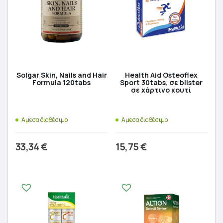
Solgar Skin, Nails and Hair
Health Aid Osteoflex
Formula 120tabs
Sport 30tabs, σε blister
σε χάρτινο κουτί
Άμεσα διαθέσιμο
Άμεσα διαθέσιμο
33,34
€
15,75
€
Προσθήκη στο καλάθι
Προσθήκη στο καλάθι