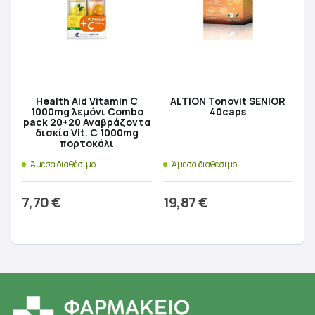
Health Aid Vitamin C
ALTION Tonovit SENIOR
1000mg λεμόνι Combo
40caps
pack 20+20 Αναβράζοντα
δισκία Vit. C 1000mg
πορτοκάλι
Άμεσα διαθέσιμο
Άμεσα διαθέσιμο
7,70
€
19,87
€
Προσθήκη στο καλάθι
Προσθήκη στο καλάθι