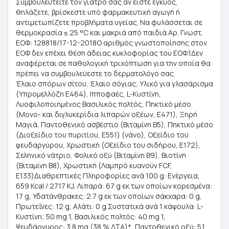
Συμβουλευτείτε τον γιατρό σας αν είστε έγκυος,
θηλάζετε, βρίσκεστε υπό φαρμακευτική αγωγή ή
αντιμετωπίζετε προβλήματα υγείας. Να φυλάσσεται σε
θερμοκρασία ≤ 25 °C και μακριά από παιδιά.Αρ. Γνωστ.
ΕΟΦ: 128818/17-12-2018Ο αριθμός γνωστοποίησης στον
ΕΟΦ δεν επέχει θέση άδειας κυκλοφορίας του ΕΟΦ.1Δεν
αναφέρεται σε παθολογική τριχόπτωση για την οποία θα
πρέπει να συμβουλεύεστε το δερματολόγο σας.
Έλαιο σπόρων σίτου, Έλαιο σόγιας, Υλικό για γλασάρισμα
(Υπρομελλόζη E464), Ιπποφαές, L-Κυστίνη,
Λυοφιλοποιημένος Βασιλικός πολτός, Πηκτικό μέσο
(Μονο- και διγλυκερίδια λιπαρών οξέων, Ε471), Ξηρή
Μαγιά, Παντοθενικό ασβέστιο (Βιταμίνη Β5), Πηκτικό μέσο
(Διοξείδιο του πυριτίου, E551) (νάνο), Οξείδιο του
ψευδαργύρου, Χρωστική (Οξείδιο του σιδήρου, Ε172),
Σεληνικό νάτριο, Φολικό οξύ (Βιταμίνη Β9), Βιοτίνη
(Βιταμίνη Β8), Χρωστική (Λαμπρό κυανούν FCF,
E133)Διαθρεπτικές Πληροφορίες ανά 100 g: Ενέργεια,
659 Kcal / 2717 KJ, Λιπαρά: 67 g εκ των οποίων κορεσμένα:
17 g, Υδατάνθρακες: 2.7 g εκ των οποίων σάκχαρα: 0 g,
Πρωτεΐνες: 12 g, Αλάτι: 0 g.Συστατικά ανά 1 κάψουλα: L-
Κυστίνη; 50 mg 1, Βασιλικός πολτός: 40 mg 1,
Ψευδάργυρος: 3.8 mg (38 % ΔΤΑ)*, Παντοθενικό οξύ: 5.1