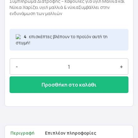
was:
τιμή
Συμπλήρωμα Διατροφής – Κάψουλες για υγιή Μαλλιά και
Νύχια:Χαρίζει υγιή μαλλιά & νύχιαΣυμβάλλει στην
47,00 €.
είναι:
ενδυνάμωση των μαλλιών
28,20 €.
4
επισκέπτες βλέπουν το προϊόν αυτή τη
στιγμή!
-
+
Προσθήκη στο καλάθι
Περιγραφή
Επιπλέον πληροφορίες