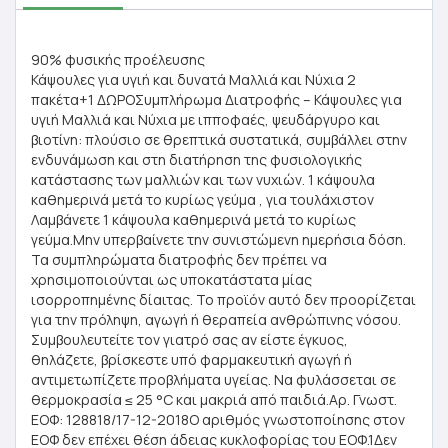
90% φυσικής προέλευσης
Κάψουλες για υγιή και δυνατά Μαλλιά και Νύχια 2
πακέτα+1 ΔΩΡΟΣυμπλήρωμα Διατροφής – Κάψουλες για
υγιή Μαλλιά και Νύχια με ιπποφαές, ψευδάργυρο και
βιοτίνη: πλούσιο σε θρεπτικά συστατικά, συμβάλλει στην
ενδυνάμωση και στη διατήρηση της φυσιολογικής
κατάστασης των μαλλιών και των νυχιών. 1 κάψουλα
καθημερινά μετά το κυρίως γεύμα , για τουλάχιστον
Λαμβάνετε 1 κάψουλα καθημερινά μετά το κυρίως
γεύμα.Μην υπερβαίνετε την συνιστώμενη ημερήσια δόση.
Τα συμπληρώματα διατροφής δεν πρέπει να
χρησιμοποιούνται ως υποκατάστατα μίας
ισορροπημένης δίαιτας. Το προϊόν αυτό δεν προορίζεται
για την πρόληψη, αγωγή ή θεραπεία ανθρώπινης νόσου.
Συμβουλευτείτε τον γιατρό σας αν είστε έγκυος,
θηλάζετε, βρίσκεστε υπό φαρμακευτική αγωγή ή
αντιμετωπίζετε προβλήματα υγείας. Να φυλάσσεται σε
θερμοκρασία ≤ 25 °C και μακριά από παιδιά.Αρ. Γνωστ.
ΕΟΦ: 128818/17-12-2018Ο αριθμός γνωστοποίησης στον
ΕΟΦ δεν επέχει θέση άδειας κυκλοφορίας του ΕΟΦ.1Δεν