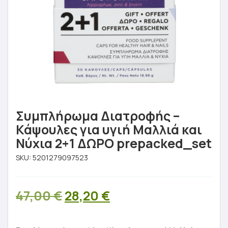
Συμπλήρωμα Διατροφής –
Κάψουλες για υγιή Μαλλιά και
Νύχια 2+1 ΔΩΡΟ prepacked_set
SKU:
5201279097523
Original
Η
47,00
€
28,20
€
price
τρέχουσα