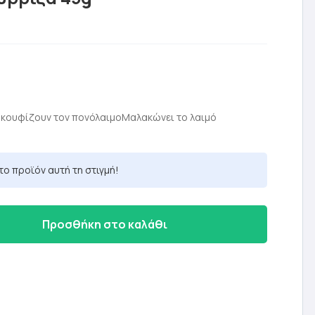
χουσα
ή
υφίζουν τον πονόλαιμοΜαλακώνει το λαιμό
ι:
 €.
το προϊόν αυτή τη στιγμή!
Προσθήκη στο καλάθι