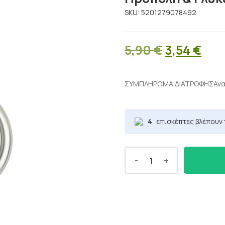
SKU:
5201279078492
Original
Η
5,90
€
3,54
€
price
τρέ
was:
τιμ
ΣΥΜΠΛΗΡΩΜΑ ΔΙΑΤΡΟΦΗΣΑνακο
5,90 €.
είνα
3,54
4
επισκέπτες βλέπουν 
-
+