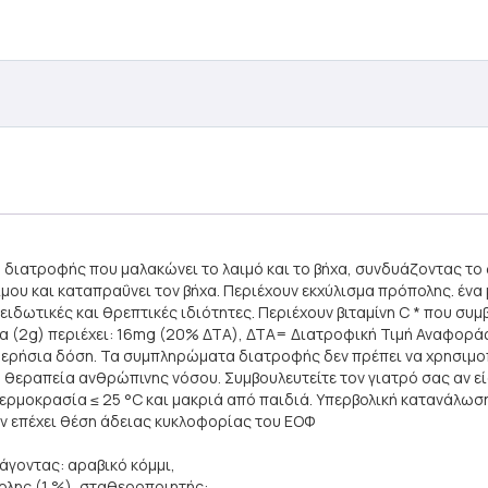
 διατροφής που μαλακώνει το λαιμό και το βήχα, συνδυάζοντας το
ιμου και καταπραΰνει τον βήχα. Περιέχουν εκχύλισμα πρόπολης. ένα
ιδωτικές και θρεπτικές ιδιότητες. Περιέχουν βιταμίνη C * που συ
λια (2g) περιέχει: 16mg (20% ΔΤΑ), ΔΤΑ= Διατροφική Τιμή Αναφοράς
ημερήσια δόση. Τα συμπληρώματα διατροφής δεν πρέπει να χρησιμ
ή θεραπεία ανθρώπινης νόσου. Συμβουλευτείτε τον γιατρό σας αν ε
ερμοκρασία ≤ 25 °C και μακριά από παιδιά. Yπερβολική κατανάλωση
 επέχει θέση άδειας κυκλοφορίας του ΕΟΦ
άγοντας: αραβικό κόμμι,
πολης (1 %), σταθεροποιητής: