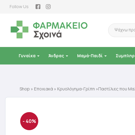
Follow Us
Products
search
Γυναίκα
Άνδρας
Μαμά-Παιδί
Συμπληρ
Shop
»
Εποχιακά
»
Κρυολόγημα-Γρίπη
»Παστίλιες που Μα
- 40%