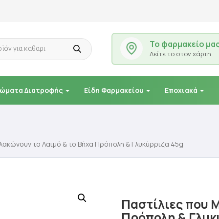
Το φαρμακείο μα
Δείτε το στον χάρτη
ώματα Διατροφής
Είδη Φαρμακείου
Εποχιακά
λακώνουν το Λαιμό & το Βήχα Πρόπολη & Γλυκύρριζα 45g
Παστίλιες που 
Πρόπολη & Γλυκ