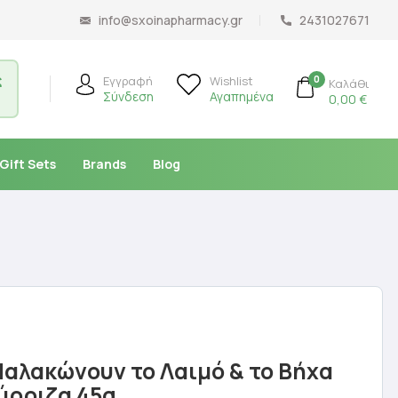
info@sxoinapharmacy.gr
2431027671
ς
0
Εγγραφή
Wishlist
Καλάθι
Σύνδεση
Αγαπημένα
0,00
€
Gift Sets
Brands
Blog
Μαλακώνουν το Λαιμό & το Βήχα
ύρριζα 45g