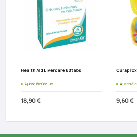
Health Aid Livercare 60tabs
Curaprox 
Άμεσα διαθέσιμο
Άμεσα δι
18,90
€
9,60
€
Προσθήκη στο καλάθι
Π