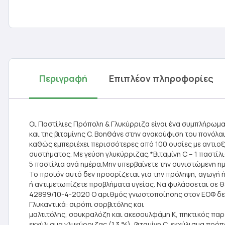
Περιγραφή
Επιπλέον πληροφορίες
Οι Παστίλιες Πρόπολη & Γλυκύρριζα είναι ένα συμπλήρωμα
και της βιταμίνης C. Βοηθάνε στην ανακούφιση του πονόλα
καθώς εμπεριέχει περισσότερες από 100 ουσίες με αντιοξε
συστήματος. Με γεύση γλυκύρριζας.*Βιταμίνη C – 1 παστί
5 παστίλια ανά ημέρα.Μην υπερβαίνετε την συνιστώμενη 
Το προϊόν αυτό δεν προορίζεται για την πρόληψη, αγωγή 
ή αντιμετωπίζετε προβλήματα υγείας. Να φυλάσσεται σε θ
42899/10-4-2020 Ο αριθμός γνωστοποίησης στον ΕΟΦ δεν
Γλυκαντικά: σιρόπι σορβιτόλης και
μαλτιτόλης, σουκραλόζη και ακεσουλφάμη Κ, πηκτικός παρ
εκχύλισμα γλυκύρριζας (1.3 %), βιταμίνη C, εκχύλισμα πρό