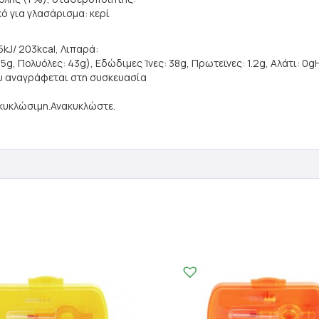
κό για γλασάρισμα: κερί
kJ/ 203kcal, Λιπαρά:
5g, Πολυόλες: 43g), Εδώδιμες Ίνες: 38g, Πρωτεϊνες: 1.2g, Αλάτι: 
ου αναγράφεται στη συσκευασία
ακυκλώσιμη.Ανακυκλώστε.