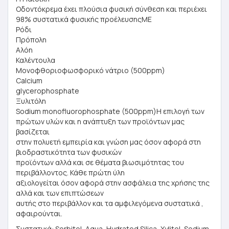
Οδοντόκρεμα έχει πλούσια φυσική σύνθεση και περιέχει
98% συστατικά φυσικής προέλευσηςΜΕ
Ρόδι
Πρόπολη
Αλόη
Καλέντουλα
Μονοφθοριοφωσφορικό νάτριο (500ppm)
Calcium
glycerophosphate
Ξυλιτόλη
Sodium monofluorophosphate (500ppm)Η επιλογή των
πρώτων υλών και η ανάπτυξη των προϊόντων μας
βασίζεται
στην πολυετή εμπειρία και γνώση μας όσον αφορά στη
βιοδραστικότητα των φυσικών
προϊόντων αλλά και σε θέματα βιωσιμότητας του
περιβάλλοντος. Κάθε πρώτη ύλη
αξιολογείται όσον αφορά στην ασφάλεια της χρήσης της
αλλά και των επιπτώσεων
αυτής στο περιβάλλον και τα αμφιλεγόμενα συστατικά ,
αφαιρούνται.
Συστατικά: Sorbitol, Aqua, Hydrated Silica, Xylitol, Sodium