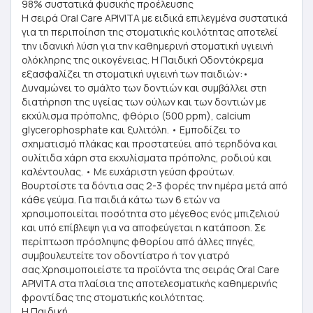
98% συστατικά φυσικής προέλευσης
Η σειρά Oral Care APIVITA με ειδικά επιλεγμένα συστατικά
για τη περιποίηση της στοματικής κοιλότητας αποτελεί
την ιδανική λύση για την καθημερινή στοματική υγιεινή
ολόκληρης της οικογένειας. Η Παιδική Οδοντόκρεμα
εξασφαλίζει τη στοματική υγιεινή των παιδιών:•
Δυναμώνει το σμάλτο των δοντιών και συμβάλλει στη
διατήρηση της υγείας των ούλων και των δοντιών με
εκχύλισμα πρόπολης, φθόριο (500 ppm), calcium
glycerophosphate και ξυλιτόλη. • Εμποδίζει το
σχηματισμό πλάκας και προστατεύει από τερηδόνα και
ουλίτιδα χάρη στα εκχυλίσματα πρόπολης, ροδιού και
καλέντουλας. • Με ευχάριστη γεύση φρούτων.
Βουρτσίστε τα δόντια σας 2-3 φορές την ημέρα μετά από
κάθε γεύμα. Για παιδιά κάτω των 6 ετών να
χρησιμοποιείται ποσότητα στο μέγεθος ενός μπιζελιού
και υπό επίβλεψη για να αποφεύγεται η κατάποση. Σε
περίπτωση πρόσληψης φθορίου από άλλες πηγές,
συμβουλευτείτε τον οδοντίατρο ή τον γιατρό
σας.Χρησιμοποιείστε τα προϊόντα της σειράς Oral Care
APIVITA στα πλαίσια της αποτελεσματικής καθημερινής
φροντίδας της στοματικής κοιλότητας.
Η Παιδική