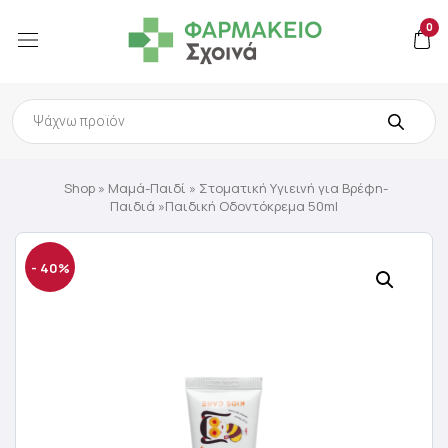
0
Products
search
Shop
»
Μαμά-Παιδί
»
Στοματική Υγιεινή για Βρέφη-
Παιδιά
»Παιδική Οδοντόκρεμα 50ml
- 40%