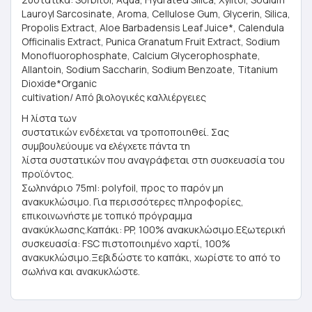
Lauroyl Sarcosinate, Aroma, Cellulose Gum, Glycerin, Silica,
Propolis Extract, Aloe Barbadensis Leaf Juice*, Calendula
Officinalis Extract, Punica Granatum Fruit Extract, Sodium
Monofluorophosphate, Calcium Glycerophosphate,
Allantoin, Sodium Saccharin, Sodium Benzoate, Titanium
Dioxide*Organic
cultivation/ Από βιολογικές καλλιέργειες
Η λίστα των
συστατικών ενδέχεται να τροποποιηθεί. Σας
συμβουλεύουμε να ελέγχετε πάντα τη
λίστα συστατικών που αναγράφεται στη συσκευασία του
προϊόντος.
Σωληνάριο 75ml: polyfoil, προς το παρόν μη
ανακυκλώσιμο. Για περισσότερες πληροφορίες,
επικοινωνήστε με τοπικό πρόγραμμα
ανακύκλωσης.Καπάκι: PP, 100% ανακυκλώσιμο.Εξωτερική
συσκευασία: FSC πιστοποιημένο χαρτί, 100%
ανακυκλώσιμο.Ξεβιδώστε το καπάκι, χωρίστε το από το
σωλήνα και ανακυκλώστε.