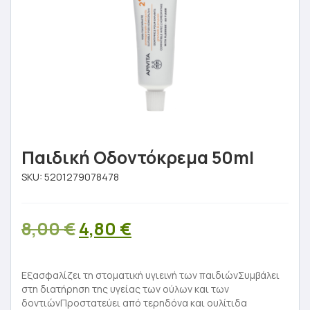
Παιδική Οδοντόκρεμα 50ml
SKU:
5201279078478
Original
Η
8,00
€
4,80
€
price
τρέχουσα
was:
τιμή
Εξασφαλίζει τη στοματική υγιεινή των παιδιώνΣυμβάλει
στη διατήρηση της υγείας των ούλων και των
8,00 €.
είναι:
δοντιώνΠροστατεύει από τερηδόνα και ουλίτιδα