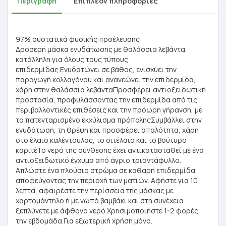
Περιγραφή
Επιπλέον πληροφορίες
97% συστατικά φυσικής προέλευσης
Δροσερή μάσκα ενυδάτωσης με θαλάσσια λεβάντα,
κατάλληλη για όλους τους τύπους
επιδερμίδας.Ενυδατώνει σε βάθος, ενισχύει την
παραγωγή κολλαγόνου και ανανεώνει την επιδερμίδα,
χάρη στην θαλάσσια λεβάνταΠροσφέρει αντιοξειδωτική
προστασία, προφυλάσσοντας την επιδερμίδα από τις
περιβαλλοντικές επιθέσεις και την πρόωρη γήρανση, με
το πατενταρισμένο εκχύλισμα πρόποληςΣυμβάλλει στην
ενυδάτωση, τη θρέψη και προσφέρει απαλότητα, χάρη
στο έλαιο καλέντουλας, το σιτέλαιο και το βούτυρο
καριτέΤο νερό της σύνθεσης έχει αντικατασταθεί με ένα
αντιοξειδωτικό έγχυμα από άγριο τριαντάφυλλο.
Απλώστε ένα πλούσιο στρώμα σε καθαρή επιδερμίδα,
αποφεύγοντας την περιοχή των ματιών. Αφήστε για 10
λεπτά, αφαιρέστε την περίσσεια της μάσκας με
χαρτομάντηλο ή με νωπό βαμβάκι και στη συνέχεια
ξεπλύνετε με άφθονο νερό.Χρησιμοποιήστε 1-2 φορές
την εβδομάδα.Για εξωτερική χρήση μόνο.