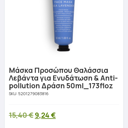
Μάσκα Προσώπου Θαλάσσια
Λεβάντα για Ενυδάτωση & Anti-
pollution Δράση 50ml_173floz
SKU:
5201279083816
Original
Η
15,40
€
9,24
€
price
τρέχουσα