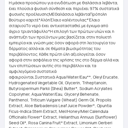
Η μάσκα προσώπου για ενυδάτωση με θαλάσσια λεβάντα,
έχει πλούσια φυσική σύνθεση και περιέχει 97% συστατικά
φυσικής προέλευσηςΜΕΘαλάσσια λεβάνταΠρόπολη
Βούτυρο καριτέ*ΑλόηΈλαιο καλέντουλας*Έλαιο
σιταριούΤο νερό έχει αντικατασταθεί με έγχυμα από
άγριο τριαντάφυλλο*Η επιλογή των πρώτων υλών και η
ανάπτυξη των προϊόντων μας βασίζεται στην πολυετή
εμπειρία και γνώση μας όσον αφορά στη λειτουργία του
δέρματος αλλά και σε θέματα βιωσιμότητας του
περιβάλλοντος. Κάθε πρώτη ύλη αξιολογείται όσον
αφορά στην ασφάλεια της χρήσης της στο δέρμα αλλά και
των επιπτώσεων αυτής στο περιβάλλον και τα
αμφιλεγόμενα συστατικά
αφαιρούνται.Συστατικά:Aqua/Water/Eau**, Oleyl Erucate,
Hydrogenated Vegetable Oil, Glycerin, Triheptanoin,
Butyrospermum Parkii (Shea) Butter*, Sodium Acrylates
Copolymer, Aqua/Water/Eau, Glyceryl Behenate,
Panthenol, Triticum Vulgare (Wheat) Germ Oil, Propolis
Extract, Aloe Barbadensis Leaf Juice Powder*, Opuntia
Ficus-Indica Stem Extract, Mel/Honey/Miel Calendula
Officinalis Flower* Extract, Helianthus Annuus (Sunflower)
Seed Oil*, Rosa Canina Fruit* Extract, Limonium Gerberi