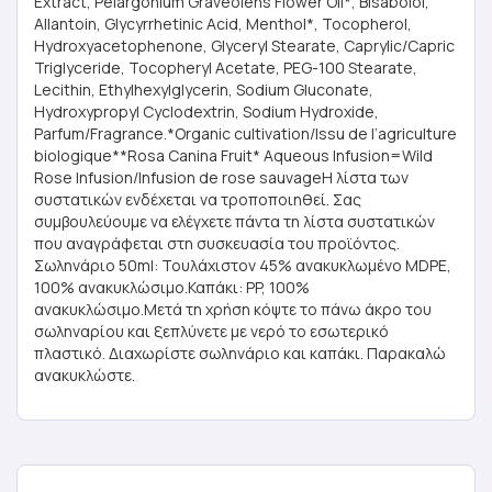
Extract, Pelargonium Graveolens Flower Oil*, Bisabolol,
Allantoin, Glycyrrhetinic Acid, Menthol*, Tocopherol,
Hydroxyacetophenone, Glyceryl Stearate, Caprylic/Capric
Triglyceride, Tocopheryl Acetate, PEG-100 Stearate,
Lecithin, Ethylhexylglycerin, Sodium Gluconate,
Hydroxypropyl Cyclodextrin, Sodium Hydroxide,
Parfum/Fragrance.*Organic cultivation/Issu de l’agriculture
biologique**Rosa Canina Fruit* Aqueous Infusion=Wild
Rose Infusion/Infusion de rose sauvageΗ λίστα των
συστατικών ενδέχεται να τροποποιηθεί. Σας
συμβουλεύουμε να ελέγχετε πάντα τη λίστα συστατικών
που αναγράφεται στη συσκευασία του προϊόντος.
Σωληνάριο 50ml: Toυλάχιστον 45% ανακυκλωμένο MDPE,
100% ανακυκλώσιμο.Καπάκι: PP, 100%
ανακυκλώσιμο.Μετά τη χρήση κόψτε το πάνω άκρο του
σωληναρίου και ξεπλύνετε με νερό το εσωτερικό
πλαστικό. Διαχωρίστε σωληνάριο και καπάκι. Παρακαλώ
ανακυκλώστε.