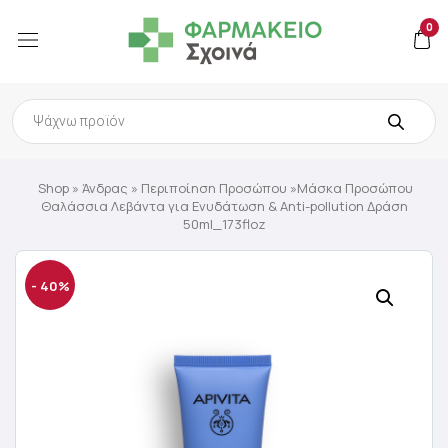
0
Products
search
Shop
»
Άνδρας
»
Περιποίηση Προσώπου
»Μάσκα Προσώπου
Θαλάσσια Λεβάντα για Ενυδάτωση & Anti-pollution Δράση
50ml_173floz
- 40%