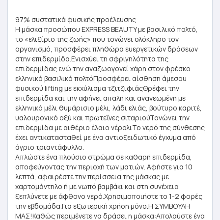
97% συστατικά φυσικής προέλευσης
Η μάσκα προσώπου EXPRESS BEAUTY με βασιλικό πολτό,
το «ελιξίριο της ζωής» που τονώνει ολόκληρο τον
οργανισμό, προσφέρει πληθώρα ευεργετικών δράσεων
στην επιδερμίδα.Ενισχύει τη σφριγηλότητα της
επιδερμίδας ενώ την αναζωογονεί χάρη στον φρέσκο
ελληνικό βασιλικό πολτόΠροσφέρει αίσθηση άμεσου
φυσικού lifting με εκχύλισμα τζιτζιφιάςΘρέφει την
επιδερμίδα και την αφήνει απαλή και ανανεωμένη με
ελληνικό μέλι θυμάρισιο μέλι, λάδι ελιάς, βούτυρο καριτέ,
υαλουρονικό οξύ και πρωτεΐνες σιταριούΤονώνει την
επιδερμίδα με αιθέριο έλαιο νέρολιΤο νερό της σύνθεσης
έχει αντικατασταθεί με ένα αντιοξειδωτικό έγχυμα από
άγριο τριαντάφυλλο.
Απλώστε ένα πλούσιο στρώμα σε καθαρή επιδερμίδα,
αποφεύγοντας την περιοχή των ματιών. Αφήστε για 10
λεπτά, αφαιρέστε την περίσσεια της μάσκας με
χαρτομάντηλο ή με νωπό βαμβάκι και στη συνέχεια
ξεπλύνετε με άφθονο νερό.Χρησιμοποιήστε το 1-2 φορές
την εβδομάδα.Για εξωτερική χρήση μόνο.Η ΣΥΜΒΟΥΛΗ
ΜΑΣ!Καθώς περιμένετε να δράσει η μάσκα:Απολαύστε ένα