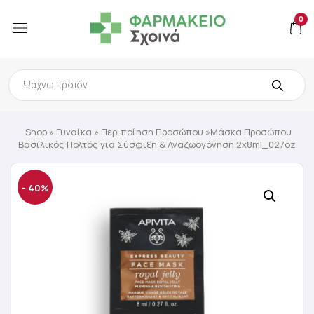
0
Products
search
Shop
»
Γυναίκα
»
Περιποίηση Προσώπου
»Μάσκα Προσώπου
Βασιλικός Πολτός για Σύσφιξη & Αναζωογόνηση 2x8ml_027oz
- 40%