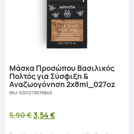
Μάσκα Προσώπου Βασιλικός
Πολτός για Σύσφιξη &
Αναζωογόνηση 2x8ml_027oz
SKU:
5201279076849
Original
Η
5,90
€
3,54
€
price
τρέχουσα