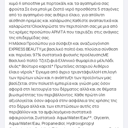
χυμό ή smoothie με πορτοκάλι και τα αγαπημένα σας
φρούτα.Σε ένα μπολ με ζεστό νερό προσθέστε 5 σταγόνες
από το αγαπημένο σας αιθέριο έλαιο, για απόλυτη
αίσθηση ηρεμίας και χαλάρωσης.Καθίστε αναπαυτικά και
χαλαρώστε!Ολοκληρώστε την περιποίηση σας με μια από
τις κρέμες προσώπου APIVITA που ταιριάζει στις ανάγκες
της επιδερμίδας σας.
Η Mάσκα Προσώπου για σύσφιξη και αναζωογόνηση
EXPRESS BEAUTY με βασιλικό πολτό έχει πλούσια σύνθεση
και περιέχει 97% συστατικά φυσικής προέλευσηςΜΕ
Βασιλικό πολτό Τζιτζιφιά Ελληνικό θυμαρίσιο μέλιΛάδι
ελιάς* Βούτυρο καριτέ* Πρωτεΐνες σιταριού Αιθέριο
έλαιο νέρολι* Έγχυμα από άγριο τριαντάφυλλοΗ επιλογή
των πρώτων υλών και η ανάπτυξη των προϊόντων μας
βασίζεται στην πολυετή εμπειρία και γνώση μας όσον
αφορά στη λειτουργία του δέρματος αλλά και σε θέματα
βιωσιμότητας του περιβάλλοντος. Κάθε πρώτη ύλη
αξιολογείται όσον αφορά στην ασφάλεια της χρήσης της
στο δέρμα αλλά και των επιπτώσεων αυτής στο
περιβάλλον και τα αμφιλεγόμενα συστατικά
αφαιρούνται.Συστατικά: Aqua/Water/Eau**, Glycerin,
Aqua/Water/Eau, Propanediol, Hydroxypropyl