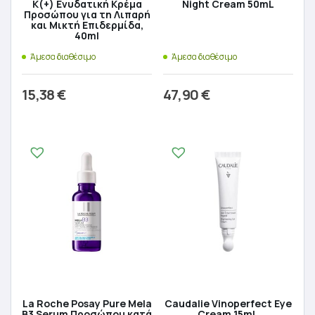
K(+) Ενυδατική Κρέμα
Night Cream 50mL
Προσώπου για τη Λιπαρή
και Μικτή Επιδερμίδα,
40ml
Άμεσα διαθέσιμο
Άμεσα διαθέσιμο
15,38
€
47,90
€
Προσθήκη στο καλάθι
Προσθήκη στο καλάθι
La Roche Posay Pure Mela
Caudalie Vinoperfect Eye
B3 Serum Προσώπου κατά
Cream 15mL