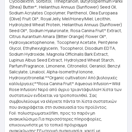
Cyclodextrin, Sorbitol, Triheptanoin, Butyrospermum Parkii
(Shea) Butter*, Helianthus Annuus (Sunflower) Seed Oil,
Sodium Acrylates Copolymer, Panthenol, Olea Europaea
(Olive) Fruit Oil*, Royal Jelly, Mel/Honey/Miel, Lecithin,
Hydrolyzed Wheat Protein, Helianthus Annuus (Sunflower)
Seed Oil*, Sodium Hyaluronate, Rosa Canina Fruit* Extract,
Citrus Aurantium Amara (Bitter Orange) Flower Oil*,
Hydroxyacetophenone, Tocopheryl Acetate, Pentylene
Glycol, Ethylhexylglycerin, Tocopherol, Disodium EDTA,
Sodium Hydroxide, Magnolia Officinalis Bark Extract,
Lupinus Albus Seed Extract, Hydrolyzed Wheat Starch,
Parfum/Fragrance, Limonene, Citronellol, Geraniol, Benzyl
Salicylate, Linalool, Alpha-Isomethyl Ionone,
Hydroxycitronellal.**Organic cultivation/ Από βιολογικές
καλλιέργειες**Rosa Canina Fruit* Aqueous Infusion=Wild
Rose Infusion/ Νερό από άγριο τριαντάφυλλοΗ λίστα των
συστατικών ενδέχεται να τροποποιηθεί. Σας
συμβουλεύουμε να ελέγχετε πάντα τη λίστα συστατικών
που αναγράφεται στη συσκευασία του προϊόντος.
Foil: πολυστρωματικόfilm, προς το παρόν μη
ανακυκλώσιμο.Για περισσότερες πληροφορίες,
επικοινωνήστε με το τοπικό πρόγραμμα
ανακύκλωσης.Εξωτερική συσκευασία: χαρτί με