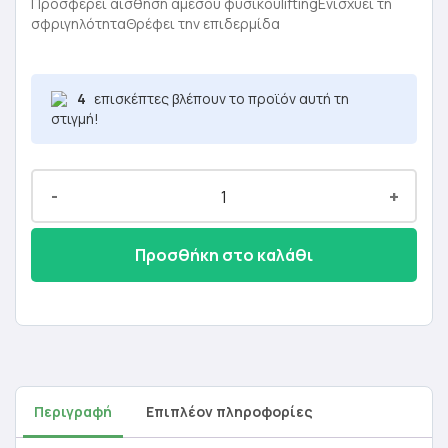
was:
τιμή
Προσφέρει αίσθηση άμεσου φυσικούliftingΕνισχύει τη
σφριγηλότηταΘρέφει την επιδερμίδα
5,90 €.
είναι:
3,54 €.
4
επισκέπτες βλέπουν το προϊόν αυτή τη
στιγμή!
-
+
Προσθήκη στο καλάθι
Περιγραφή
Επιπλέον πληροφορίες