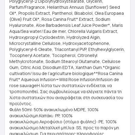
Polyglyceryl-2 Dipolyhydroxystearate, Glycerin,
Parfum/Fragrance, Helianthus Annuus (Sunflower) Seed
Oil*, Propolis Extract, Panthenol, Bisabolol, Olea Europaea
(Olive) Fruit Oil*, Rosa Canina Fruit* Extract, Sodium
Hyaluronate, Aloe Barbadensis Leaf Juice Powder*, Maris
Aqua/Sea water/ Eau de mer, Chlorella Vulgaris Extract,
Hydroxypropyl Cyclodextrin, Hydrolyzed Algin,
Microcrystalline Cellulose, Hydroxyacetophenone,
Polyglyceryl-6 Oleate, Triacontanyl PVP, Ethylhexylglycerin,
Tocopheryl Acetate, Tocopherol, Citronellyl
Methylcrotonate, Sodium Stearoyl Glutamate, Cellulose
Gum, Citric Acid, Disodium EDTA, Xanthan Gum.*Organic
cultivation/ Issu de l’agriculture biologique**Rosa Canina
Fruit* Aqueous Infusion=Wild Rose Infusion/Infusion de
rose sauvageΗ λίστα των συστατικών ενδέχεται να
τροποποιηθεί. Σας συμβουλεύουμε να ελέγχετε πάντα τη
λίστα συστατικών που αναγράφεται στη συσκευασία του
προϊόντος.
Φιάλη 50ml: 50% ανακυκλωμένο MDPE, 100%
ανακυκλώσιμη.Καπάκι: PP, 100%
ανακυκλώσιμο.Aκροφύσιο (στόμιο φιάλης): PE, 100%
ανακυκλώσιμo.Μεταλλική μπίλια: SS, προς το παρόν μη
ανακυκλώσιμη. Για περισσότερες πληροφορίες,