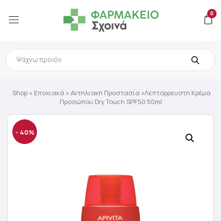
0
Products
search
Shop
»
Εποχιακά
»
Αντηλιακή Προστασία
»Λεπτόρρευστη Kρέμα
Προσώπου Dry Touch SPF50 50ml
- 40%