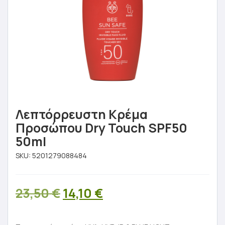
Λεπτόρρευστη Kρέμα
Προσώπου Dry Touch SPF50
50ml
SKU:
5201279088484
Original
Η
23,50
€
14,10
€
price
τρέχουσα