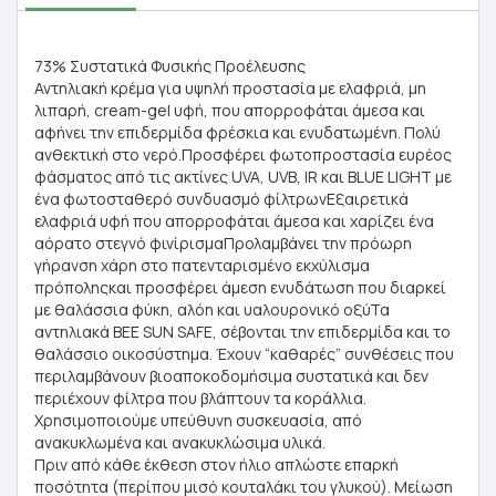
73% Συστατικά Φυσικής Προέλευσης
Αντηλιακή κρέμα για υψηλή προστασία με ελαφριά, μη
λιπαρή, cream-gel υφή, που απορροφάται άμεσα και
αφήνει την επιδερμίδα φρέσκια και ενυδατωμένη. Πολύ
ανθεκτική στο νερό.Προσφέρει φωτοπροστασία ευρέος
φάσματος από τις ακτίνες UVA, UVB, IR και BLUE LIGHT με
ένα φωτοσταθερό συνδυασμό φίλτρωνΕξαιρετικά
ελαφριά υφή που απορροφάται άμεσα και χαρίζει ένα
αόρατο στεγνό φινίρισμαΠρολαμβάνει την πρόωρη
γήρανση χάρη στο πατενταρισμένο εκχύλισμα
πρόποληςκαι προσφέρει άμεση ενυδάτωση που διαρκεί
με θαλάσσια φύκη, αλόη και υαλουρονικό οξύΤα
αντηλιακά BEE SUN SAFE, σέβονται την επιδερμίδα και το
θαλάσσιο οικοσύστημα. Έχουν “καθαρές” συνθέσεις που
περιλαμβάνουν βιοαποκοδομήσιμα συστατικά και δεν
περιέχουν φίλτρα που βλάπτουν τα κοράλλια.
Χρησιμοποιούμε υπεύθυνη συσκευασία, από
ανακυκλωμένα και ανακυκλώσιμα υλικά.
Πριν από κάθε έκθεση στον ήλιο απλώστε επαρκή
ποσότητα (περίπου μισό κουταλάκι του γλυκού). Μείωση