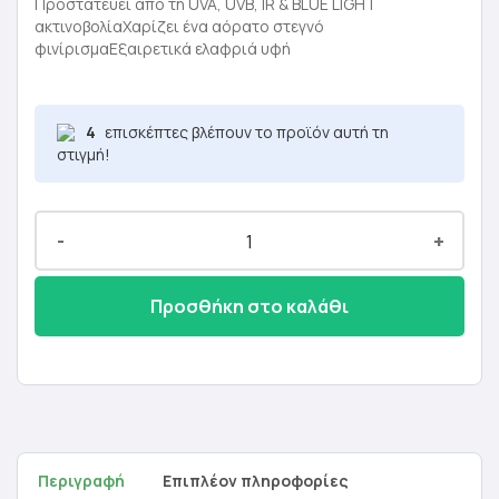
was:
τιμή
Προστατεύει από τη UVA, UVB, IR & BLUE LIGHT
ακτινοβολίαΧαρίζει ένα αόρατο στεγνό
23,50 €.
είναι:
φινίρισμαΕξαιρετικά ελαφριά υφή
14,10 €.
4
επισκέπτες βλέπουν το προϊόν αυτή τη
στιγμή!
-
+
Προσθήκη στο καλάθι
Περιγραφή
Επιπλέον πληροφορίες