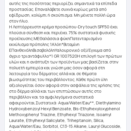
αυτής της ποσότητας περιορίζει σημαντικά τα επίπεδα
προστασίας. Επαναλάβετε συχνά κυρίως μετά από
εφίδρωση, κολύμπι ή σκούπισμα. Μη μένετε πολλή ώρα
στον ήλιο.
Η Λεπτόρρευστη κρέμα προσώπου-Dry touch SPF50 έχει
πλούσια σύνθεση και περιέχει 75% συστατικά φυσικής
προέλευσης.ΜΕΘαλάσσια φύκηΠατενταρισμένο
εκχύλισμα πρόπολης 1Αλόη*Βιταμίνη
ΕΠανθενόληΒισαβολόληΥαλουρονικό οξύΈγχυμα από
άγριο τριαντάφυλλο*1 GR 1007520Η επιλογή των πρώτων
υλών και η ανάπτυξη των προϊόντων μας βασίζεται στην
πολυετή εμπειρία και γνώση μας όσον αφορά στη
λειτουργία του δέρματος αλλά και σε θέματα
βιωσιμότητας του περιβάλλοντος. Κάθε πρώτη ύλη
αξιολογείται όσον αφορά στην ασφάλεια της χρήσης της
στο δέρμα αλλά και των επιπτώσεων αυτής στο
περιβάλλον και τα αμφιλεγόμενα συστατικά
αφαιρούνται.Συστατικά: Aqua/Water/Eau**, Diethylamino
Hydroxybenzoyl Hexyl Benzoate, Bis-Ethylhexyloxyphenol
Methoxyphenyl Triazine, Ethylhexyl Triazone, Isoamyl
Laurate, Ethylhexyl Salicylate, Triheptanoin, Silica,
Aqua/Water/Eau, Sorbitol, C13-15 Alkane, Lauryl Glucoside,