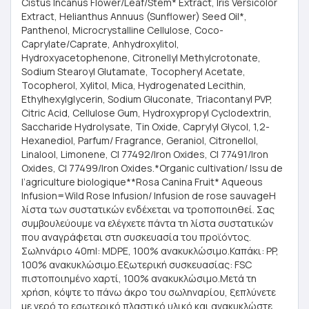
Cistus Incanus Flower/Leaf/Stem* Extract, Iris Versicolor
Extract, Helianthus Annuus (Sunflower) Seed Oil*,
Panthenol, Microcrystalline Cellulose, Coco-
Caprylate/Caprate, Anhydroxylitol,
Hydroxyacetophenone, Citronellyl Methylcrotonate,
Sodium Stearoyl Glutamate, Tocopheryl Acetate,
Tocopherol, Xylitol, Mica, Hydrogenated Lecithin,
Ethylhexylglycerin, Sodium Gluconate, Triacontanyl PVP,
Citric Acid, Cellulose Gum, Hydroxypropyl Cyclodextrin,
Saccharide Hydrolysate, Tin Oxide, Caprylyl Glycol, 1,2-
Hexanediol, Parfum/ Fragrance, Geraniol, Citronellol,
Linalool, Limonene, CI 77492/Iron Oxides, CI 77491/Iron
Oxides, CI 77499/Iron Oxides.*Organic cultivation/ Issu de
l’agriculture biologique**Rosa Canina Fruit* Aqueous
Infusion=Wild Rose Infusion/ Infusion de rose sauvageΗ
λίστα των συστατικών ενδέχεται να τροποποιηθεί. Σας
συμβουλεύουμε να ελέγχετε πάντα τη λίστα συστατικών
που αναγράφεται στη συσκευασία του προϊόντος.
Σωληνάριο 40ml: MDPE, 100% ανακυκλώσιμο.Καπάκι: PP,
100% ανακυκλώσιμο.Εξωτερική συσκευασίας: FSC
πιστοποιημένο χαρτί, 100% ανακυκλώσιμο.Μετά τη
χρήση, κόψτε το πάνω άκρο του σωληναρίου, ξεπλύνετε
με νερό το εσωτερικό πλαστικό υλικό και ανακυκλώστε.