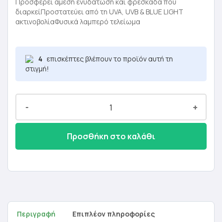
was:
τιμή
Προσφέρει άμεση ενυδάτωση και φρεσκάδα που
διαρκείΠροστατεύει από τη UVA, UVB & BLUE LIGHT
23,50 €.
είναι:
ακτινοβολίαΦυσικά λαμπερό τελείωμα
14,10 €.
4
επισκέπτες βλέπουν το προϊόν αυτή τη
στιγμή!
-
+
Προσθήκη στο καλάθι
Περιγραφή
Επιπλέον πληροφορίες