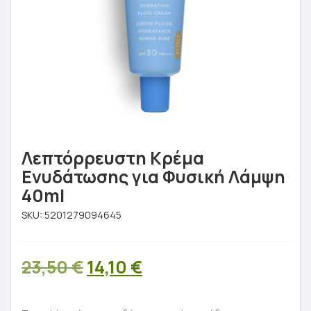
Λεπτόρρευστη Κρέμα
Ενυδάτωσης για Φυσική Λάμψη
40ml
SKU:
5201279094645
Original
Η
23,50
€
14,10
€
price
τρέχουσα