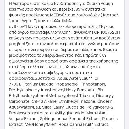
Η Λεπτόρρευστη Κρέμα Ενυδάτωσης για Φυσική Λάμψη
έχει πλούσια σύνθεση και περιέχει 85% συστατικά
φυσικής προέλευσης.ΜΕΕκχύλισμα λουλουδιών ( Κίστoς*,
Ίριδα, Άγριο Τριαντάφυλλο)Μέλι
ανθέων*Πανενταρισμένο εκχύλισμα πρόπολης 1Έγχυμα
από άγριο τριαντάφυλλο*Αλόη*Πανθενόλη1 GR 1007520Η
επιλογή των πρώτων υλών και η ανάπτυξη των προϊόντων
μας βασίζεται στην πολυετή εμπειρία και γνώση μας όσον
αφορά στη λειτουργία του δέρματος αλλά και σε θέματα
βιωσιμότητας του περιβάλλοντος. Κάθε πρώτη ύλη
αξιολογείται όσον αφορά στην ασφάλεια της χρήσης της
στο δέρμα αλλά και των επιπτώσεων αυτής στο
περιβάλλον και τα αμφιλεγόμενα συστατικά
αφαιρούνται.Συστατικά: Aqua/Water/Eau**, CI
77891/Titanium Dioxide, Propanediol, Triheptanoin,
Diethylamino Hydroxybenzoyl Hexyl Benzoate, Bis-
Ethylhexyloxyphenol Methoxyphenyl Triazine, Dicaprylyl
Carbonate, C9-12 Alkane, Ethylhexyl Triazone, Glycerin,
Aqua/Water/Eau, Silica, Lauryl Glucoside, Polyglyceryl-2
Dipolyhydroxystearate, Xylitylglucoside, Marrubium
Vulgare Extract, Sphingomonas Ferment Extract, Propolis
Extract, Mel/Honey/Miel*, Rosa Canina Fruit* Extract,