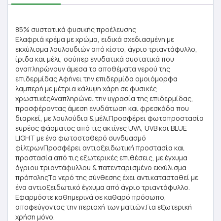
85% συστατικά φυσικής προέλευσης
Ελαφριά κρέμα με χρώμα, ειδικά σχεδιασμένη με
εκχύλισμα λουλουδιών από κίστο, άγριο τριαντάφυλλο,
ίριδα και μέλι, σούπερ ενυδατικά συστατικά που
αναπληρώνουν άμεσα τα αποθέματα νερού της
επιδερμίδας.Αφήνει την επιδερμίδα ομοιόμορφα
λαμπερή με μέτρια κάλυψη χάρη σε φυσικές
χρωστικέςΑναπληρώνει την υγρασία της επιδερμίδας,
προσφέροντας άμεση ενυδάτωση και φρεσκάδα που
διαρκεί, με λουλούδια & μέλιΠροσφέρει φωτοπροστασία
ευρέος φάσματος από τις ακτίνες UVA, UVB και BLUE
LIGHT με ένα φωτοσταθερό συνδυασμό
φίλτρωνΠροσφέρει αντιοξειδωτική προστασία και
προστασία από τις εξωτερικές επιθέσεις, με έγχυμα
άγριου τριαντάφυλλου & πατενταρισμένο εκχύλισμα
πρόποληςΤο νερό της σύνθεσης έχει αντικατασταθεί με
ένα αντιοξειδωτικό έγχυμα από άγριο τριαντάφυλλο.
Εφαρμόστε καθημερινά σε καθαρό πρόσωπο,
αποφεύγοντας την περιοχή των ματιών.Για εξωτερική
χρήση μόνο.