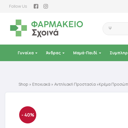
Follow Us
Products
search
Γυναίκα
Άνδρας
Μαμά-Παιδί
Συμπληρ
Shop
»
Εποχιακά
»
Αντηλιακή Προστασία
»Κρέμα Προσώπο
- 40%