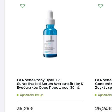
La Roche Posay Hyalu B5
La Roche 
Suractivated Serum Αντιρυτιδικός &
Concentr
Ενυδατικός Ορός Προσώπου, 30mL
Συγκέντρ
Άμεσα διαθέσιμο
Άμεσα δι
35,26
€
26,24
€