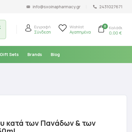
info@sxoinapharmacy.gr
2431027671
ς
0
Εγγραφή
Wishlist
Καλάθι
Σύνδεση
Αγαπημένα
0,00
€
Gift Sets
Brands
Blog
 κατά των Πανάδων & των
50ml