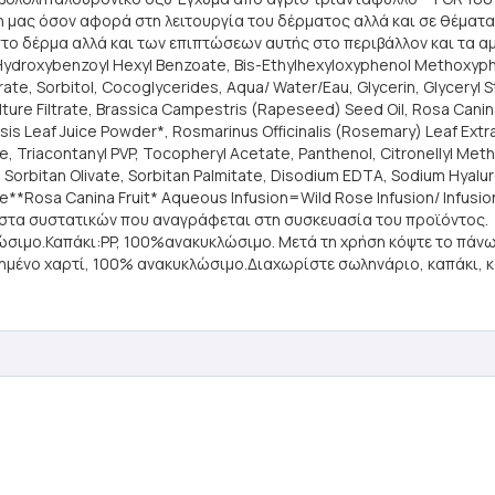
η μας όσον αφορά στη λειτουργία του δέρματος αλλά και σε θέματ
στο δέρμα αλλά και των επιπτώσεων αυτής στο περιβάλλον και τα 
roxybenzoyl Hexyl Benzoate, Bis-Ethylhexyloxyphenol Methoxyphenyl
rate, Sorbitol, Cocoglycerides, Aqua/ Water/Eau, Glycerin, Glyceryl S
ure Filtrate, Brassica Campestris (Rapeseed) Seed Oil, Rosa Canina 
sis Leaf Juice Powder*, Rosmarinus Officinalis (Rosemary) Leaf Extr
ne, Triacontanyl PVP, Tocopheryl Acetate, Panthenol, Citronellyl M
um, Sorbitan Olivate, Sorbitan Palmitate, Disodium EDTA, Sodium Hya
gique**Rosa Canina Fruit* Aqueous Infusion=Wild Rose Infusion/ Infu
λίστα συστατικών που αναγράφεται στη συσκευασία του προϊόντος.
μο.Καπάκι:PP, 100%ανακυκλώσιμο. Μετά τη χρήση κόψτε το πάνω 
μένο χαρτί, 100% ανακυκλώσιμο.Διαχωρίστε σωληνάριο, καπάκι, κ