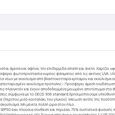
άται άμεσα και αφήνει την επιδερμίδα απαλή και άνετη. Χαρίζει υψ
οσφέρει φωτοπροστασία ευρέος φάσματος από τις ακτίνες UVA, UV
α νέων με εκχύλισμα από βλαστοκύτταρα κρίταμου και εκχύλισμα αχ
πατενταρισμένο εκχύλισμα πρόπολης• Προσφέρει άμεση ενυδάτωση 
σσιο πλανγκτόν και έχουν αποδεδειγμένα μειωμένο αποτύπωμα στο
σεις σύμφωνα με το OECD 306 standard.Χρησιμοποιούμε υπεύθυνη
α (περίπου μισό κουταλάκι του γλυκού). Μείωση αυτής της ποσότη
σκούπισμα. Μη μένετε πολλή ώρα στον ήλιο.
50 έχει πλούσια σύνθεση και περιέχει 75% συστατικά φυσικής 
ολόληΥαλουρονικό οξύ Έγχυμα από άγριο τριαντάφυλλο * 1 GR 10