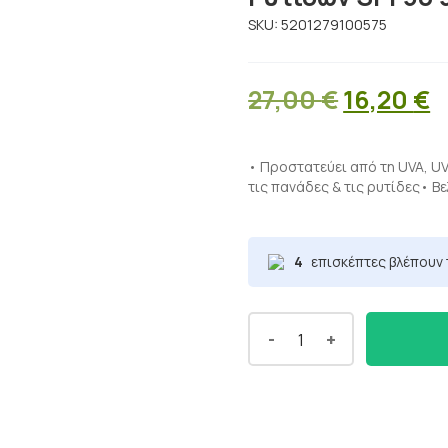
SKU:
5201279100575
Original
27,00
€
16,20
€
price
τ
was:
τ
• Προστατεύει από τη UVA, UV
τις πανάδες & τις ρυτίδες• Β
27,00 €.
ε
1
4
επισκέπτες βλέπουν 
-
+