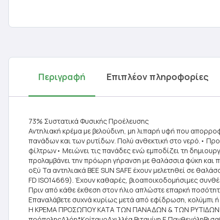
Περιγραφή
Επιπλέον πληροφορίες
73% Συστατικά Φυσικής Προέλευσης
Αντηλιακή κρέμα με βελούδινη, μη λιπαρή υφή που απορροφ
πανάδων και των ρυτίδων. Πολύ ανθεκτική στο νερό.• Πρ
φίλτρων• Μειώνει τις πανάδες ενώ εμποδίζει τη δημιουργί
προλαμβάνει την πρόωρη γήρανση με θαλάσσια φύκη και 
οξύ Τα αντηλιακά BEE SUN SAFE έχουν μελετηθεί σε θαλά
FD ISO14669). Έχουν καθαρές, βιοαποικοδομήσιμες συνθέ
Πριν από κάθε έκθεση στον ήλιο απλώστε επαρκή ποσότητ
Επαναλάβετε συχνά κυρίως μετά από εφίδρωση, κολύμπι ή 
Η ΚΡΕΜΑ ΠΡΟΣΩΠΟΥ ΚΑΤΑ ΤΩΝ ΠΑΝΑΔΩΝ & ΤΩΝ ΡΥΤΙΔΩΝ SPF
πρόποληςΑλόη*ΚρίταμοΑχιλλέα Βιταμίνη Ε ΠανθενόληΒισαβ