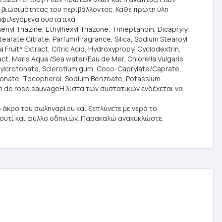
α βιωσιμότητας του περιβάλλοντος. Κάθε πρώτη ύλη
αμφιλεγόμενα συστατικά
 Triazine, Ethylhexyl Triazone, Triheptanoin, Dicaprylyl
tearate Citrate, Parfum/Fragrance, Silica, Sodium Stearoyl
Fruit* Extract, Citric Acid, Hydroxypropyl Cyclodextrin,
act, Maris Aqua /Sea water/Eau de Mer, Chlorella Vulgaris
ethylcrotonate, Sclerotium gum, Coco-Caprylate/Caprate,
luronate, Tocopherol, Sodium Benzoate, Potassium
sion de rose sauvageΗ λίστα των συστατικών ενδέχεται να
άκρο του σωληναρίου και ξεπλύνετε με νερό το
ουτί και φύλλο οδηγιών. Παρακαλώ ανακυκλώστε.