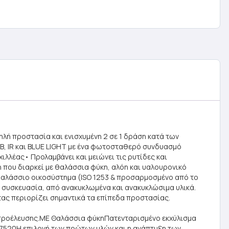
ηλή προστασία και ενισχυμένη 2 σε 1 δράση κατά των
B, IR και BLUE LIGHT με ένα φωτοσταθερό συνδυασμό
ιλλέας• Προλαμβάνει και μειώνει τις ρυτίδες και
που διαρκεί με θαλάσσια φύκη, αλόη και υαλουρονικό
 θαλάσσιο οικοσύστημα (ISO 1253 & προσαρμοσμένο από το
 συσκευασία, από ανακυκλωμένα και ανακυκλώσιμα υλικά.
τας περιορίζει σημαντικά τα επίπεδα προστασίας.
προέλευσης.ΜΕ Θαλάσσια φύκηΠατενταρισμένο εκχύλισμα
07520Η επιλογή των πρώτων υλών και η ανάπτυξη των