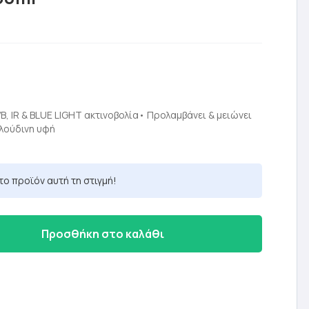
Η
ρέχουσα
ιμή
B, IR & BLUE LIGHT ακτινοβολία• Προλαμβάνει & μειώνει
ελούδινη υφή
ίναι:
6,20 €.
το προϊόν αυτή τη στιγμή!
Προσθήκη στο καλάθι