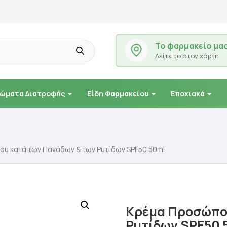
Το φαρμακείο μα
Δείτε το στον χάρτη
ώματα Διατροφής
Είδη Φαρμακείου
Εποχιακά
υ κατά των Πανάδων & των Ρυτίδων SPF50 50ml
Κρέμα Προσώπου
Ρυτίδων SPF50 