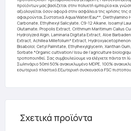
προϊόντων μας βασίζεται στην πολυετή εμπειρία και γνώσ
αξιολογείται όσον αφορά στην ασφάλεια της χρήσης της 
αφαιρούνται.Συστατικά:Aqua/Water/Eau**, Diethylamino Hyd
Carbonate, Ethylhexyl Salicylate, C9-12 Alkane, Isoamyl Lau
Glutamate, Propolis Extract, Crithmum Maritimum Callus Cult
Hydrolyzed Algin, Laminaria Digitata Extract, Aloe Barbaden
Extract, Achillea Millefolium* Extract, Hydroxyacetopheno
Bisabolol, Cetyl Palmitate, Ethylhexylglycerin, Xanthan G
Sorbate.*Organic cultivation/ Issu de l’agriculture biolo
τροποποιηθεί. Σας συμβουλεύουμε να ελέγχετε πάντα τη 
Σωληνάριο 50ml:50% ανακυκλωμένο MDPE, 100% ανακυκλώσι
εσωτερικό πλαστικό.Εξωτερική συσκευασία:FSC πιστοποιη
Σχετικά προϊόντα