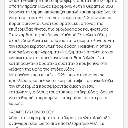
Μάσκα Peeling, η οποία προσφέρει ορατά αποτελέσματα
από την πρώτη κιόλας εφαρμογή. Αυτή η θεραπεία SOS
ενισχύει τη λάμψη, απολεπίζει απαλά και απομακρύνει τα
νεκρά κύτταρα. Η υφή της επιδερμίδας βελτιώνεται, οι
πόροι φαίνονται λιγότερο ορατοί και ο τόνος της
επιδερμίδας γίνεται πιο ομοιόμορφος και φωτεινός.
Στην καρδιά της σύνθεσης: Καθαρό Γλυκολικό Οξύ, με
ακριβή δοσολογία και σύσταση από δερματολόγους για
την ισχυρή κερατολυτική του δράση. Παπαΐνη, η οποία
προσφέρει συμπληρωματική ενζυματική απολέπιση και
ενισχύει την κυτταρική ανανέωση. Βισαβολόλη, ένα
καταπραϋντικό δραστικό συστατικό που βοηθά στη
λείανση της υφής της επιδερμίδας.
Με σύνθεση που περιέχει 92% συστατικά φυσικής
προέλευσης και πλούσια, κρεμώδη υφή που αγκαλιάζει
την επιδερμίδα προσφέροντας άμεση άνεση.
Κατάλληλη για όλους τους τύπους επιδερμίδας. Ιδανική
για τη θαμπή, κουρασμένη επιδερμίδα που στερείται
λάμψης.
ΚΑΘΑΡΟ ΓΛΥΚΟΛΙΚΟ ΟΞΥ
Χάρη στο μικρό μοριακό του βάρος, το γλυκολικό οξύ
αναγνωρίζεται ως το πιο αποτελεσματικό AHA. Σε