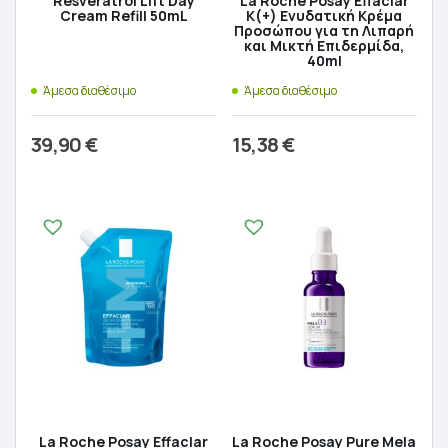
Resveratrol Lift Day
La Roche Posay Effaclar
Cream Refill 50mL
K(+) Ενυδατική Κρέμα
Προσώπου για τη Λιπαρή
και Μικτή Επιδερμίδα,
40ml
Άμεσα διαθέσιμο
Άμεσα διαθέσιμο
39,90
€
15,38
€
Προσθήκη στο καλάθι
Προσθήκη στο καλάθι
La Roche Posay Effaclar
La Roche Posay Pure Mela