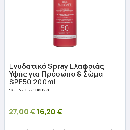
Ενυδατικό Spray Ελαφριάς
Υφής για Πρόσωπο & Σώμα
SPF50 200ml
SKU:
5201279080228
Original
Η
27,00
€
16,20
€
price
τρέχουσα