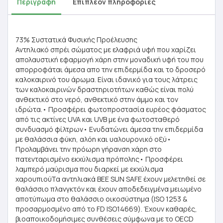
Περιγραφή
Επιπλέον πληροφορίες
73% Συστατικά Φυσικής Προέλευσης
Αντηλιακό σπρέι σώματος με ελαφριά υφή που χαρίζει
απολαυστική εφαρμογή χάρη στην μοναδική υφή του που
απορροφάται άμεσα απο την επιδερμίδα και το δροσερό
καλοκαιρινό του άρωμα. Είναι ιδανικό για τους λάτρεις
των καλοκαιρινών δραστηριοτήτων καθώς είναι πολύ
ανθεκτικό στο νερό, ανθεκτικό στην άμμο και τον
ιδρώτα.• Προσφέρει φωτοπροστασία ευρέος φάσματος
από τις ακτίνες UVA και UVB με ένα φωτοσταθερό
συνδυασμό φίλτρων• Ενυδατώνει άμεσα την επιδερμίδα
με θαλάσσια φύκη, αλόη και υαλουρονικό οξύ•
Προλαμβάνει την πρόωρη γήρανση χάρη στο
πατενταρισμένο εκχύλισμα πρόπολης• Προσφέρει
λαμπερό μαύρισμα που διαρκεί με εκχύλισμα
χαρουπιούΤα αντηλιακά BEE SUN SAFE έχουν μελετηθεί σε
θαλάσσιο πλανγκτόν και έχουν αποδεδειγμένα μειωμένο
αποτύπωμα στο θαλάσσιο οικοσύστημα (ISO 1253 &
προσαρμοσμένο από το FD ISO14669). Έχουν καθαρές,
βιοαποικοδομήσιμες συνθέσεις σύμφωνα με το OECD