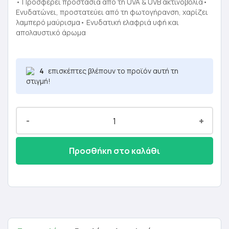
was:
τιμή
• Προσφέρει προστασία από τη UVA & UVB ακτινοβολία•
Ενυδατώνει, προστατεύει από τη φωτογήρανση, χαρίζει
27,00 €.
είναι:
λαμπερό μαύρισμα• Ενυδατική ελαφριά υφή και
απολαυστικό άρωμα
16,20 €.
4
επισκέπτες βλέπουν το προϊόν αυτή τη
στιγμή!
-
+
Προσθήκη στο καλάθι