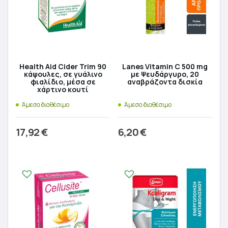
Health Aid Cider Trim 90
Lanes Vitamin C 500 mg
κάψουλες, σε γυάλινο
με Ψευδάργυρο, 20
φιαλίδιο, μέσα σε
αναβράζοντα δισκία
χάρτινο κουτί
Άμεσα διαθέσιμο
Άμεσα διαθέσιμο
17,92
€
6,20
€
Προσθήκη στο καλάθι
Προσθήκη στο καλάθι