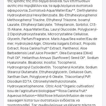
της χρήσης της στο δέρμα αλλά και των επιπτώσεων
αυτής στο περιβάλλον και τα αμφιλεγόμενα συστατικά
αφαιρούνται.Συστατικά:Aqua/Water/Eau**, Diethylamino
Hydroxybenzoyl Hexyl Benzoate, Bis-Ethylhexyloxyphenol
Methoxyphenyl Triazine, Ethylhexyl Triazone, Isoamyl
Laurate, Ethylhexyl Salicylate, Triheptanoin, Sorbitol, C13-
15 Alkane, Aqua/Water/Eau, Lauryl Glucoside, Polyglyceryl-
2 Dipolyhydroxystearate, Microcrystalline Cellulose,
Glycerin, Parfum/Fragrance, Maris Aqua/Sea water/Eau de
mer, Hydrolyzed Algin, Chlorella Vulgaris Extract, Propolis
Extract, Rosa Canina Fruit* Extract, Panthenol, Aloe
Barbadensis Leaf Juice Powder*, Olea Europaea (Olive)
Fruit Oil*, Helianthus Annuus (Sunflower) Seed Oil*, Sodium
Hyaluronate, Bisabolol, Inositol, Tocopherol,
Hydroxypropyl Cyclodextrin, Tocopheryl Acetate, Sodium
Stearoyl Glutamate, Ethylhexylglycerin, Cellulose Gum,
Xanthan Gum, Polyglyceryl-6 Oleate, Triacontanyl PVP,
Disodium EDTA, Citronellyl Methylcrotonate,
Hydroxyacetophenone, Citric Acid.*Organic cultivation/
Issu de l’agriculture biologique**Rosa Canina Fruit*
Aqueous Infusion=Wild Rose Infusion/Infusion de rose
sauvageΗ λίστα των συστατικών ενδέχεται να
τροποποιηθεί. Σας συμβουλεύουμε να ελέγχετε πάντα τη