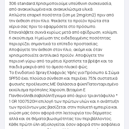
306 standard.Χρησιμοποιούμε υπεύθυνη συσκευασία,
από ανακυκλωμένα και ανακυκλώσιμα υλικά.
Απλώστε επαρκή ποσότητα (ίση με 2mg/cm2) πριν από
την έκθεση στον ήλιο. Ψεκάστε το προϊόν πρώτα στα
χέρια σας πριν το εφαρμόσετε στο πρόσωπο.
Επαναλάβετε συχνά κυρίως μετά από εφίδρωση, κολύμπι
ή σκούπισμα. Η μείωση της ενδεδειγμένης ποσότητας
περιορίζει σημαντικά το επίπεδο προστασίας.
Αποφύγετε την έκθεση στον ήλιο, ακόμη και όταν
χρησιμοποιείτε αντηλιακό προϊόν. Αποφύγετε την
περιοχή γύρω από τα μάτια. Κρατήστε τα βρέφη και τα
παιδιά μακριά από το άμεσο ηλιακό φώς.
To Ενυδατικό Spray Ελαφριάς Υφής για Πρόσωπο & Σώμα
SPF50 έχει πλούσια σύνθεση και περιέχει 75% συστατικά
φυσικής προέλευσης.ΜΕ Θαλάσσια φύκηΠατενταρισμένο
εκχύλισμα πρόπολης Χαρούπι Βιταμίνη Ε
ΠανθενόληΒισαβολόληΈγχυμα από άγριο τριαντάφυλλο *
1 GR 1007520Η επιλογή των πρώτων υλών και η ανάπτυξη
των προϊόντων μας βασίζεται στην πολυετή εμπειρία και
γνώση μας όσον αφορά στη λειτουργία του δέρματος
αλλά και σε θέματα βιωσιμότητας του περιβάλλοντος.
Κάθε πρώτη ύλη αξιολογείται όσον αφορά στην ασφάλεια