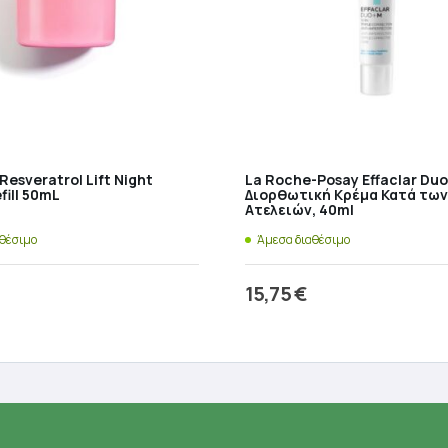
Resveratrol Lift Night
La Roche-Posay Effaclar Du
fill 50mL
Διορθωτική Κρέμα Κατά των
Ατελειών, 40ml
αθέσιμο
Άμεσα διαθέσιμο
15,75
€
ροσθήκη στο καλάθι
Προσθήκη στο καλάθ