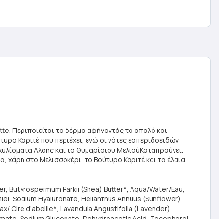
tte. Περιποιείται το δέρμα αφήνοντάς το απαλό και
τυρο Καριτέ που περιέχει, ενώ οι νότες εσπεριδοειδών
κχυλίσματα Αλόης και το θυμαρίσιου ΜελιούΚαταπραΰνει,
α, χάρη στο Μελισσοκέρι, το Βούτυρο Καριτέ και τα έλαια
er, Butyrospermum Parkii (Shea) Butter*, Aqua/Water/Eau,
/Miel, Sodium Hyaluronate, Helianthus Annuus (Sunflower)
x/ Cire d’abeille*, Lavandula Angustifolia (Lavender)
lutamate, Sodium Gluconate, Dehydroacetic Acid, Tocopherol,