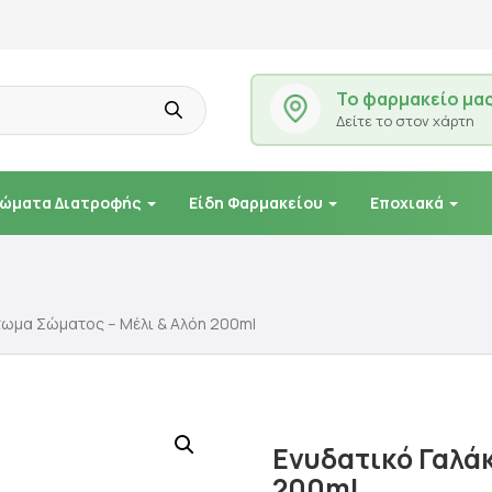
Το φαρμακείο μα
Δείτε το στον χάρτη
ώματα Διατροφής
Είδη Φαρμακείου
Εποχιακά
τωμα Σώματος – Μέλι & Αλόη 200ml
Ενυδατικό Γαλά
200ml