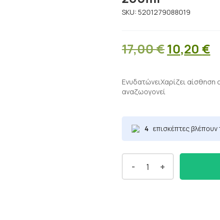
SKU:
5201279088019
Original
Η
17,00
€
10,20
€
price
τ
was:
τ
ΕνυδατώνειΧαρίζει αίσθηση 
αναζωογονεί
17,00 €.
ε
1
4
επισκέπτες βλέπουν 
-
+