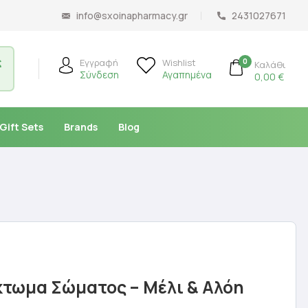
info@sxoinapharmacy.gr
2431027671
ς
0
Εγγραφή
Wishlist
Καλάθι
Σύνδεση
Αγαπημένα
0,00
€
Gift Sets
Brands
Blog
κτωμα Σώματος – Μέλι & Αλόη