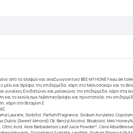
μένο από το ελαφρύ και αναζωογονητικό BEE MY HONEY eau de toile
 μέλι και θρέφει την επιδερμίδα, χάρη στο Μελισσοκέρι και το Βού
και γυναίκες.Ενυδατώνει και μαλακώνει την επιδερμίδα, χάρη στα ε
λη και το εκχύλισμα ΛεβάνταςΘρέφει και προστατεύει την επιδερμίδ
, χάρη στη Βιταμίνη Ε
άζ.
oamyl Laurate, Sorbitol, Parfum/Fragrance, Sodium Acrylates Copolym
lus Dulcis (Sweet Almond) Oil, Benzyl Alcohol, Bisabolol, Mel/ Honey
, Citric Acid, Aloe Barbadensis Leaf Juice Powder*, Cera Alba/Beeswa
thylhexylglycerin, Tocopheryl Acetate, Lecithin, Sodium Stearoyl G