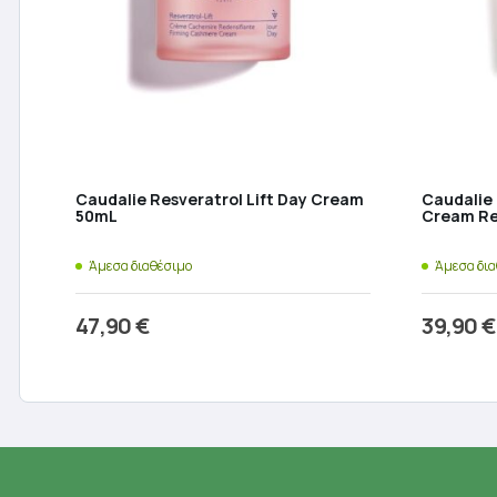
Caudalie Resveratrol Lift Day Cream
Caudalie 
50mL
Cream Re
Άμεσα διαθέσιμο
Άμεσα δι
47,90
€
39,90
€
Προσθήκη στο καλάθι
Π