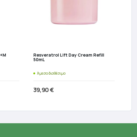
o+M
Resveratrol Lift Day Cream Refill
50mL
Άμεσα διαθέσιμο
39,90
€
ι
Προσθήκη στο καλάθι