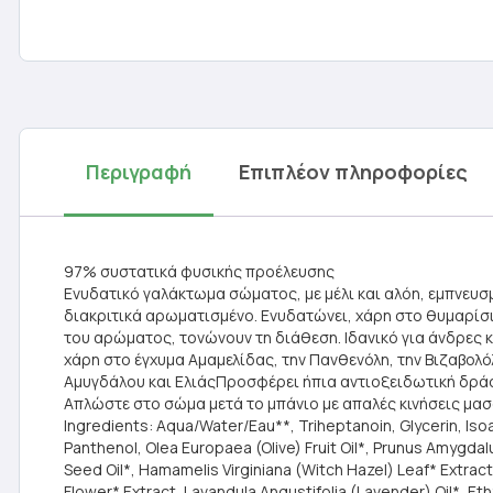
Περιγραφή
Επιπλέον πληροφορίες
97% συστατικά φυσικής προέλευσης
Ενυδατικό γαλάκτωμα σώματος, με μέλι και αλόη, εμπνευσ
διακριτικά αρωματισμένο. Ενυδατώνει, χάρη στο θυμαρίσιο
του αρώματος, τονώνουν τη διάθεση. Ιδανικό για άνδρες 
χάρη στο έγχυμα Αμαμελίδας, την Πανθενόλη, την Βιζαβολό
Αμυγδάλου και ΕλιάςΠροσφέρει ήπια αντιοξειδωτική δράση
Απλώστε στο σώμα μετά το μπάνιο με απαλές κινήσεις μασ
Ingredients: Aqua/Water/Eau**, Triheptanoin, Glycerin, Is
Panthenol, Olea Europaea (Olive) Fruit Oil*, Prunus Amygda
Seed Oil*, Hamamelis Virginiana (Witch Hazel) Leaf* Extract
Flower* Extract, Lavandula Angustifolia (Lavender) Oil*, E