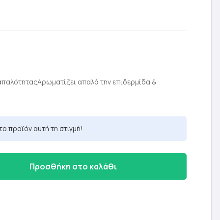
ρέχουσα
ιμή
απαλότηταςΑρωματίζει απαλά την επιδερμίδα &
ίναι:
0,20 €.
το προϊόν αυτή τη στιγμή!
Προσθήκη στο καλάθι