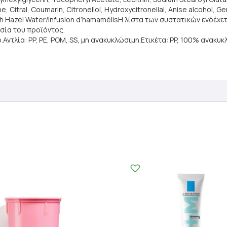
, Citral, Coumarin, Citronellol, Hydroxycitronellal, Anise alcohol, Ger
ch Hazel Water/Infusion d’hamamélisΗ λίστα των συστατικών ενδέχε
σία του προϊόντος.
τλία: PP, PE, POM, SS, μη ανακυκλώσιμη.Ετικέτα: PP, 100% ανακυκ