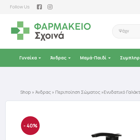
Follow Us
Products
search
Γυναίκα
Άνδρας
Μαμά-Παιδί
Συμπληρ
Shop
»
Άνδρας
»
Περιποίηση Σώματος
»Ενυδατικό Γαλάκ
- 40%