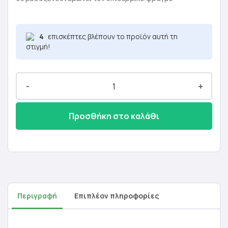
18,10 €.
είναι:
10,86 €.
4
επισκέπτες βλέπουν το προϊόν αυτή τη
στιγμή!
-
+
Προσθήκη στο καλάθι
Περιγραφή
Επιπλέον πληροφορίες