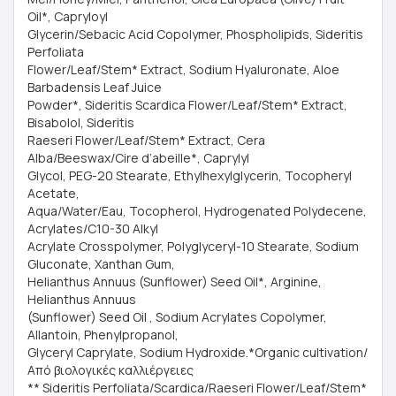
Oil*, Capryloyl
Glycerin/Sebacic Acid Copolymer, Phospholipids, Sideritis
Perfoliata
Flower/Leaf/Stem* Extract, Sodium Hyaluronate, Aloe
Barbadensis Leaf Juice
Powder*, Sideritis Scardica Flower/Leaf/Stem* Extract,
Bisabolol, Sideritis
Raeseri Flower/Leaf/Stem* Extract, Cera
Alba/Beeswax/Cire d’abeille*, Caprylyl
Glycol, PEG-20 Stearate, Ethylhexylglycerin, Tocopheryl
Acetate,
Aqua/Water/Eau, Tocopherol, Hydrogenated Polydecene,
Acrylates/C10-30 Alkyl
Acrylate Crosspolymer, Polyglyceryl-10 Stearate, Sodium
Gluconate, Xanthan Gum,
Helianthus Annuus (Sunflower) Seed Oil*, Arginine,
Helianthus Annuus
(Sunflower) Seed Oil , Sodium Acrylates Copolymer,
Allantoin, Phenylpropanol,
Glyceryl Caprylate, Sodium Hydroxide.*Organic cultivation/
Από βιολογικές καλλιέργειες
** Sideritis Perfoliata/Scardica/Raeseri Flower/Leaf/Stem*