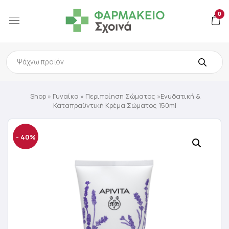
0
Products
search
Shop
»
Γυναίκα
»
Περιποίηση Σώματος
»Ενυδατική &
Καταπραϋντική Κρέμα Σώματος 150ml
- 40%