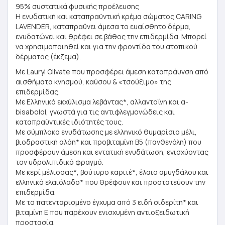
95% συστατικά φυσικής προέλευσης
Η ενυδατική και καταπραϋντική κρέμα σώματος CARING
LAVENDER, καταπραΰνει άμεσα το ευαίσθητο δέρμα,
ενυδατώνει και θρέφει σε βάθος την επιδερμίδα. Μπορεί
να χρησιμοποιηθεί και για την φροντίδα του ατοπικού
δέρματος (έκζεμα).
Με Lauryl Olivate που προσφέρει άμεση καταπράυνση από
αισθήματα κνησμού, καύσου & «τσούξιμο» της
επιδερμίδας.
Με Ελληνικό εκχύλισμα λεβάντας*, αλλαντοΐνη και α-
bisabolol, γνωστά για τις αντιφλεγμονώδεις και
καταπραϋντικές ιδιότητές τους.
Με σύμπλοκο ενυδάτωσης με ελληνικό θυμαρίσιο μέλι,
βιοδραστική αλόη* και προβιταμίνη B5 (πανθενόλη) που
προσφέρουν άμεση και εντατική ενυδάτωση, ενισχύοντας
τον υδρολιπιδικό φραγμό.
Με κερί μέλισσας*, βούτυρο καριτέ*, έλαιο αμυγδάλου και
ελληνικό ελαιόλαδο* που θρέφουν και προστατεύουν την
επιδερμίδα.
Με το πατενταρισμένο έγχυμα από 3 ειδή σιδερίτη* και
βιταμίνη E που παρέχουν ενισχυμένη αντιοξειδωτική
προστασία.