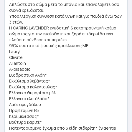
Απλώστε στο σώμα μετά το μπάνιο και επαναλάβετε όσο
συχνά χρειάζεται.
Υποαλλεργική σύνθεση κατάλληλη και για παιδιά άνω των
3 ετών.
Η CARING LAVENDER ενυδατική & καταπραϋντική κρέμα
σώματος για την ευαίσθητη και ξηρή επιδερμίδα έχει
πλούσια σύνθεση και περιέχει
95% συστατικά φυσικής προέλευσης.ΜΕ
Lauryl
Olivate
Allantoin
Α-bisabolol
Bιοδραστική Αλόη*
Εκχύλισμα λεβάντας*
Εκχύλισμα καλέντουλας*
Ελληνικό θυμαρίσιο μέλι
Ελληνικό ελαιόλαδο*
Λάδι αμυγδάλου
Προβιταμίνη B5
Κερί μέλισσας*
Βούτυρο καριτέ*
Πατενταρισμένο έγχυμα απο 3 είδη σιδερίτη* (Sideritis