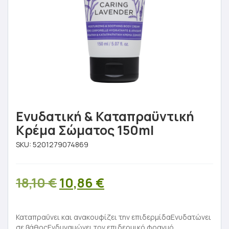
Ενυδατική & Καταπραϋντική
Κρέμα Σώματος 150ml
SKU:
5201279074869
Original
Η
18,10
€
10,86
€
price
τρέχουσα
was:
τιμή
Καταπραΰνει και ανακουφίζει την επιδερμίδαΕνυδατώνει
σε βάθοςΕνδυναμώνει τον επιδερμικό φραγμό