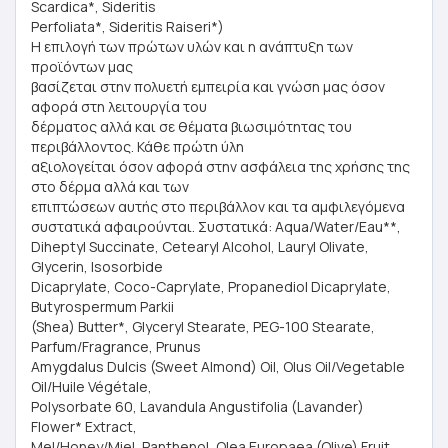
Scardica*, Sideritis
Perfoliata*, Sideritis Raiseri*)
Η επιλογή των πρώτων υλών και η ανάπτυξη των
προϊόντων μας
βασίζεται στην πολυετή εμπειρία και γνώση μας όσον
αφορά στη λειτουργία του
δέρματος αλλά και σε θέματα βιωσιμότητας του
περιβάλλοντος. Κάθε πρώτη ύλη
αξιολογείται όσον αφορά στην ασφάλεια της χρήσης της
στο δέρμα αλλά και των
επιπτώσεων αυτής στο περιβάλλον και τα αμφιλεγόμενα
συστατικά αφαιρούνται. Συστατικά: Aqua/Water/Eau**,
Diheptyl Succinate, Cetearyl Alcohol, Lauryl Olivate,
Glycerin, Isosorbide
Dicaprylate, Coco-Caprylate, Propanediol Dicaprylate,
Butyrospermum Parkii
(Shea) Butter*, Glyceryl Stearate, PEG-100 Stearate,
Parfum/Fragrance, Prunus
Amygdalus Dulcis (Sweet Almond) Oil, Olus Oil/Vegetable
Oil/Huile Végétale,
Polysorbate 60, Lavandula Angustifolia (Lavander)
Flower* Extract,
Mel/Honey/Miel, Panthenol, Olea Europaea (Olive) Fruit