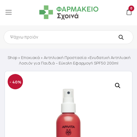
0
Products
search
Shop
»
Εποχιακά
»
Αντηλιακή Προστασία
»Ενυδατική Αντηλιακή
Λοσιόν για Παιδιά – Εύκολη Εφαρμογή SPF50 200ml
- 40%