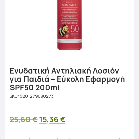
Ενυδατική Αντηλιακή Λοσιόν
για Παιδιά – Εύκολη Εφαρμογή
SPF50 200ml
SKU:
5201279080273
Original
Η
25,60
€
15,36
€
price
τρέχουσα