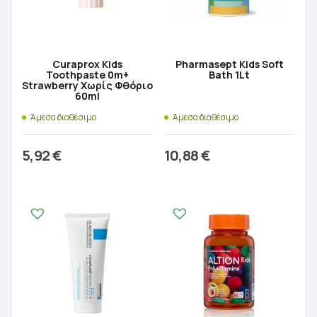
Curaprox Kids
Pharmasept Kids Soft
Toothpaste 0m+
Bath 1Lt
Strawberry Χωρίς Φθόριο
60ml
Άμεσα διαθέσιμο
Άμεσα διαθέσιμο
5,92
€
10,88
€
Προσθήκη στο καλάθι
Προσθήκη στο καλάθι