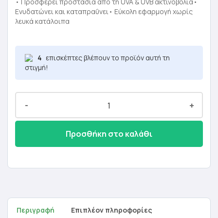
was:
τιμή
• Προσφέρει προστασία από τη UVA & UVB ακτινοβολία•
Ενυδατώνει και καταπραΰνει• Εύκολη εφαρμογή χωρίς
25,60 €.
είναι:
λευκά κατάλοιπα
15,36 €.
4
επισκέπτες βλέπουν το προϊόν αυτή τη
στιγμή!
-
+
Προσθήκη στο καλάθι
Περιγραφή
Επιπλέον πληροφορίες