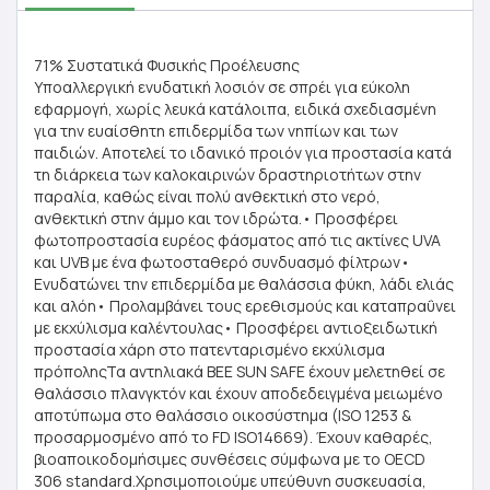
71% Συστατικά Φυσικής Προέλευσης
Υποαλλεργική ενυδατική λοσιόν σε σπρέι για εύκολη
εφαρμογή, χωρίς λευκά κατάλοιπα, ειδικά σχεδιασμένη
για την ευαίσθητη επιδερμίδα των νηπίων και των
παιδιών. Αποτελεί το ιδανικό προιόν για προστασία κατά
τη διάρκεια των καλοκαιρινών δραστηριοτήτων στην
παραλία, καθώς είναι πολύ ανθεκτική στο νερό,
ανθεκτική στην άμμο και τον ιδρώτα.• Προσφέρει
φωτοπροστασία ευρέος φάσματος από τις ακτίνες UVA
και UVB με ένα φωτοσταθερό συνδυασμό φίλτρων•
Ενυδατώνει την επιδερμίδα με θαλάσσια φύκη, λάδι ελιάς
και αλόη• Προλαμβάνει τους ερεθισμούς και καταπραΰνει
με εκχύλισμα καλέντουλας• Προσφέρει αντιοξειδωτική
προστασία χάρη στο πατενταρισμένο εκχύλισμα
πρόποληςΤα αντηλιακά BEE SUN SAFE έχουν μελετηθεί σε
θαλάσσιο πλανγκτόν και έχουν αποδεδειγμένα μειωμένο
αποτύπωμα στο θαλάσσιο οικοσύστημα (ISO 1253 &
προσαρμοσμένο από το FD ISO14669). Έχουν καθαρές,
βιοαποικοδομήσιμες συνθέσεις σύμφωνα με το OECD
306 standard.Χρησιμοποιούμε υπεύθυνη συσκευασία,