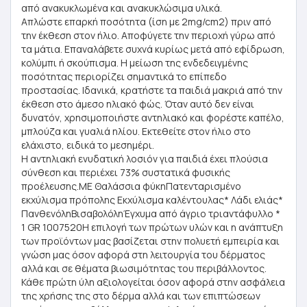
από ανακυκλωμένα και ανακυκλώσιμα υλικά.
Απλώστε επαρκή ποσότητα (ίση με 2mg/cm2) πριν από
την έκθεση στον ήλιο. Αποφύγετε την περιοχή γύρω από
τα μάτια. Επαναλάβετε συχνά κυρίως μετά από εφίδρωση,
κολύμπι ή σκούπισμα. Η μείωση της ενδεδειγμένης
ποσότητας περιορίζει σημαντικά το επίπεδο
προστασίας. Ιδανικά, κρατήστε τα παιδιά μακριά από την
έκθεση στο άμεσο ηλιακό φώς. Όταν αυτό δεν είναι
δυνατόν, χρησιμοποιήστε αντηλιακό και φορέστε καπέλο,
μπλούζα και γυαλιά ηλίου. Εκτεθείτε στον ήλιο στο
ελάχιστο, ειδικά το μεσημέρι.
H αντηλιακή ενυδατική λοσιόν για παιδιά έχει πλούσια
σύνθεση και περιέχει 73% συστατικά φυσικής
προέλευσης.ΜΕ Θαλάσσια φύκηΠατενταρισμένο
εκχύλισμα πρόπολης Eκχύλισμα καλέντουλας* Λάδι ελιάς*
ΠανθενόληΒισαβολόληΈγχυμα από άγριο τριαντάφυλλο *
1 GR 1007520Η επιλογή των πρώτων υλών και η ανάπτυξη
των προϊόντων μας βασίζεται στην πολυετή εμπειρία και
γνώση μας όσον αφορά στη λειτουργία του δέρματος
αλλά και σε θέματα βιωσιμότητας του περιβάλλοντος.
Κάθε πρώτη ύλη αξιολογείται όσον αφορά στην ασφάλεια
της χρήσης της στο δέρμα αλλά και των επιπτώσεων