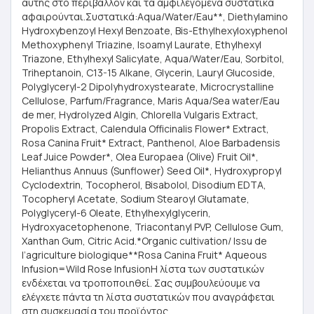
αυτής στο περιβάλλον και τα αμφιλεγόμενα συστατικά
αφαιρούνται.Συστατικά:Aqua/Water/Eau**, Diethylamino
Hydroxybenzoyl Hexyl Benzoate, Bis-Ethylhexyloxyphenol
Methoxyphenyl Triazine, Isoamyl Laurate, Ethylhexyl
Triazone, Ethylhexyl Salicylate, Aqua/Water/Eau, Sorbitol,
Triheptanoin, C13-15 Alkane, Glycerin, Lauryl Glucoside,
Polyglyceryl-2 Dipolyhydroxystearate, Microcrystalline
Cellulose, Parfum/Fragrance, Maris Aqua/Sea water/Eau
de mer, Hydrolyzed Algin, Chlorella Vulgaris Extract,
Propolis Extract, Calendula Officinalis Flower* Extract,
Rosa Canina Fruit* Extract, Panthenol, Aloe Barbadensis
Leaf Juice Powder*, Olea Europaea (Olive) Fruit Oil*,
Helianthus Annuus (Sunflower) Seed Oil*, Hydroxypropyl
Cyclodextrin, Tocopherol, Bisabolol, Disodium EDTA,
Tocopheryl Acetate, Sodium Stearoyl Glutamate,
Polyglyceryl-6 Oleate, Ethylhexylglycerin,
Hydroxyacetophenone, Triacontanyl PVP, Cellulose Gum,
Xanthan Gum, Citric Acid.*Organic cultivation/ Issu de
l’agriculture biologique**Rosa Canina Fruit* Aqueous
Infusion=Wild Rose InfusionΗ λίστα των συστατικών
ενδέχεται να τροποποιηθεί. Σας συμβουλεύουμε να
ελέγχετε πάντα τη λίστα συστατικών που αναγράφεται
στη συσκευασία του προϊόντος.