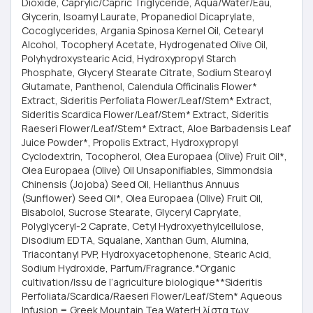
Dioxide, Caprylic/Capric Triglyceride, Aqua/Water/Eau,
Glycerin, Isoamyl Laurate, Propanediol Dicaprylate,
Cocoglycerides, Argania Spinosa Kernel Oil, Cetearyl
Alcohol, Tocopheryl Acetate, Hydrogenated Olive Oil,
Polyhydroxystearic Acid, Hydroxypropyl Starch
Phosphate, Glyceryl Stearate Citrate, Sodium Stearoyl
Glutamate, Panthenol, Calendula Officinalis Flower*
Extract, Sideritis Perfoliata Flower/Leaf/Stem* Extract,
Sideritis Scardica Flower/Leaf/Stem* Extract, Sideritis
Raeseri Flower/Leaf/Stem* Extract, Aloe Barbadensis Leaf
Juice Powder*, Propolis Extract, Hydroxypropyl
Cyclodextrin, Tocopherol, Olea Europaea (Olive) Fruit Oil*,
Olea Europaea (Olive) Oil Unsaponifiables, Simmondsia
Chinensis (Jojoba) Seed Oil, Helianthus Annuus
(Sunflower) Seed Oil*, Olea Europaea (Olive) Fruit Oil,
Bisabolol, Sucrose Stearate, Glyceryl Caprylate,
Polyglyceryl-2 Caprate, Cetyl Hydroxyethylcellulose,
Disodium EDTA, Squalane, Xanthan Gum, Alumina,
Triacontanyl PVP, Hydroxyacetophenone, Stearic Acid,
Sodium Hydroxide, Parfum/Fragrance.*Organic
cultivation/Issu de l’agriculture biologique**Sideritis
Perfoliata/Scardica/Raeseri Flower/Leaf/Stem* Aqueous
Infusion = Greek Mountain Tea WaterΗ λίστα των