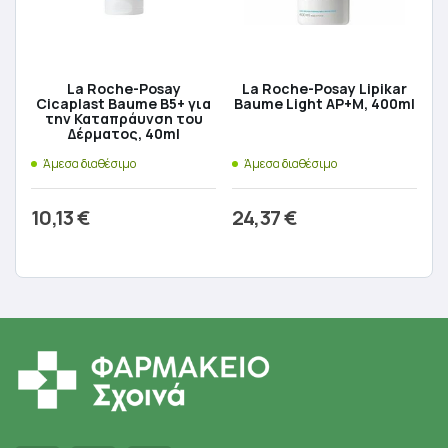
La Roche-Posay
La Roche-Posay Lipikar
Cicaplast Baume B5+ για
Baume Light AP+M, 400ml
την Καταπράυνση του
Δέρματος, 40ml
Άμεσα διαθέσιμο
Άμεσα διαθέσιμο
10,13
€
24,37
€
Προσθήκη στο καλάθι
Προσθήκη στο καλάθι