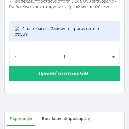
was:
τιμή
• Προσφέρει προστασία από τη UVA & UVB ακτινοβολία•
Ενυδατώνει και καταπραΰνει• Κρεμώδης απαλή υφή
27,00 €.
είναι:
16,20 €.
4
επισκέπτες βλέπουν το προϊόν αυτή τη
στιγμή!
-
+
Προσθήκη στο καλάθι
Περιγραφή
Επιπλέον πληροφορίες