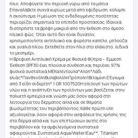
ήλιο. Αποφύγετε την περιοχή γύρω από τα μάτια
Επαναλάβετε συχνά κυρίως μετά από εφίδρωση, κολύμπι
ή σκούπισμα. Η μείωση της ενδεδειγμένης ποσότητας
περιορίζει σημαντικά το επίπεδο προστασίας. Ιδανικά,
διατηρήστε τα βρέφη μακριά από την έκθεση στο άμεσο
ηλιακό φώς. Όταν αυτό δεν είναι δυνατόν,
χρησιμοποιήστε αντηλιακό και φορέστε καπέλο, μπλούζα
και γυαλιά ηλίου. Εκτεθείτε στον ήλιο στο ελάχιστο, ειδικά
το μεσημέρι.
Η Βρεφική Αντηλιακή Κρέμα με Φυσικά Φίλτρα – Έμμεση
Έκθεση SPF30 έχει πλούσια σύνθεση και περιέχει 97%
φυσικά συστατικά.ΜΕΚαλέντουλα*Αλόη*Λάδι
ελιάς*ΠανθενόληΒισαβολόληΠρόπολη1Βιταμίνη ΕΈγχυμα
από 3 είδη σιδερίτη* 1 GR 1007520Η επιλογή των πρώτων
υλών και η ανάπτυξη των προϊόντων μας βασίζεται στην
πολυετή εμπειρία και γνώση μας όσον αφορά στη
λειτουργία του δέρματος αλλά και σε θέματα
βιωσιμότητας του περιβάλλοντος. Κάθε πρώτη ύλη
αξιολογείται όσον αφορά στην ασφάλεια της χρήσης της
στο δέρμα αλλά και των επιπτώσεων αυτής στο
περιβάλλον και τα αμφιλεγόμενα συστατικά
αφαιρούνται.Συστατικά:Aqua/Water/Eau**, Titanium