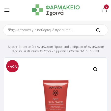
0
Products
search
Shop
»
Εποχιακά
»
Αντηλιακή Προστασία
»Βρεφική Αντηλιακή
Κρέμα με Φυσικά Φίλτρα – Έμμεση Έκθεση SPF30 100ml
- 40%