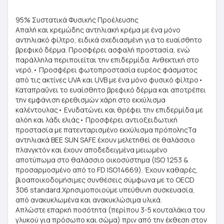
95% Συστατικά Φυσικής Προέλευσης
Απαλή και κρεμώδης αντηλιακή κρέμα με ένα μόνο
αντηλιακό φίλτρο, ειδικά σχεδιασμένη για το ευαίσθητο
βρεφικό δέρμα. Προσφέρει ασφαλή προστασία, ενώ
παράλληλα περιποιείται την επιδερμίδα. Ανθεκτική στο
νερό.• Προσφέρει φωτοπροστασία ευρέος φάσματος
από τις ακτίνες UVA και UVB με ένα μόνο φυσικό φίλτρο•
Καταπραΰνει το ευαίσθητο βρεφικό δέρμα και αποτρέπει
την εμφάνιση ερεθισμών χάρη στο εκχύλισμα
καλέντουλας• Ενυδατώνει και θρέφει την επιδερμίδα με
αλόη και λάδι ελιάς• Προσφέρει αντιοξειδωτική
προστασία με πατενταρισμένο εκχύλισμα πρόποληςΤα
αντηλιακά BEE SUN SAFE έχουν μελετηθεί σε θαλάσσιο
πλανγκτόν και έχουν αποδεδειγμένα μειωμένο
αποτύπωμα στο θαλάσσιο οικοσύστημα (ISO 1253 &
προσαρμοσμένο από το FD ISO14669). Έχουν καθαρές,
βιοαποικοδομήσιμες συνθέσεις σύμφωνα με το OECD
306 standard.Χρησιμοποιούμε υπεύθυνη συσκευασία,
από ανακυκλωμένα και ανακυκλώσιμα υλικά.
Απλώστε επαρκή ποσότητα (περίπου 3-5 κουταλάκια του
γλυκού για πρόσωπο και σώμα) πριν από την έκθεση στον