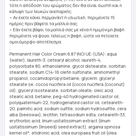
τότε η απόδοση του χρώματος δεν θα είναι σωστή και η
κάλυψη των λευκών ανεπαρκής.
• Αν έχετε κάνει περμανάντ ή ισιωτική, περιμένετε 15
ημέρες πριν βάψετε τα μαλλιά σας.
• Εάν έχετε βάψει τα μαλλιά σας με χένα ή ημιμόνιμη βαφή
περιμένετε να φύγει τελείως η βαφή, ώστε να πετύχετε
ομοιόμορφο αποτέλεσμα.
,
Permanent Hair Color Cream 6.87 INCI UE-(USA): aqua
(water), laureth-3, cetearyl alcohol, laureth-4,
polysorbate 80, ethanolamine, glycol distearate, sorbitan
stearate, sodium C14-16 olefin sulfonate, aminomethyl
propanol, cocamidopropyl betaine, glycerin, glyceryl
stearate se, cocos nucifera oil (cocos nucifera (coconut)
oil), glyceryl isostearate, sorbitan oleate, oleic acid,
stearic acid, betaine, peg-40 hydrogenated castor oil,
polyquaternium-22, hydrogenated castor oil, ceteareth-
20, palmitic acid, sodium sulfite, sodium hydrosulfite, cera
alba (beeswax), lecithin, tetrasodium edta, ceteareth-33,
erythorbic acid, linum usitatissimum extract (linum
usitatissimum (linseed) seed extract), argania spinosa
kernel oil*, etidronic acid, olea europaea fruit oil (olea