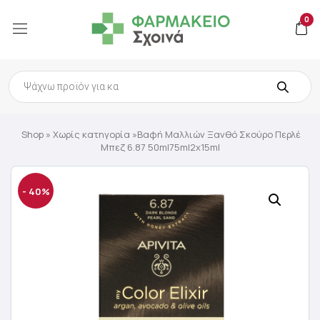
0
Products
search
Shop
»
Χωρίς κατηγορία
»Βαφή Μαλλιών Ξανθό Σκούρο Περλέ
Μπεζ 6.87 50ml75ml2x15ml
- 40%