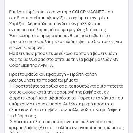
Εμπλουτισμένη με το καινοτόμο COLOR MAGNET που
σταθεροποιεί και σφραγίζει το χρώμα στην τρίχα.
Χαρίζει πλήρη κάλυψη των λευκών μαλλιών και
εντυπωσιακά λαμπερό χρώμα μεγάλης διάρκειας.
Έχει ευχάριστο άρωμα και σύνθεση που σέβεται το
τριχωτό της κεφαλής με κρεμώδη υφή που δεν τρέχει, για
εύκολη εφαρμογή.
Μάθετε πώς μπορείτε με εύκολο τρόπο να βάψετε μόνη
σας τα μαλλιά σας στο σπίτι με τη νέα βαφή μαλλιών My
Color Elixir της APIVITA.
Προετοιμασία και εφαρμογή – Πρώτη χρήση
Ακολουθήστε τα παρακάτω βήματα:
1. Προστατέψτε τα ρούχα σας, τοποθετώντας μια πετσέτα
στους ώμους κατά την εφαρμογή της βαφής και αν
φοράτε κοσμήματα αφαιρέστε τα. Φορέστε τα γάντια που
υπάρχουν στη συσκευασία. Απλώστε μικρή ποσότητα
έλαιο κοντά στο στεφάνι των μαλλιών ώστε να μη βάψετε
το δέρμα σας.
2. Αδειάστε όλο το περιεχόμενο του σωληναρίου της
κρέμας βαφής (A) στο φιαλίδιο ενεργοποίησης χρώματος