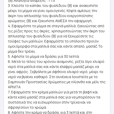
(Β).Αναλογία ανάμιξης : 1:1.5
3. Κλείστε το καπάκι του φιαλίδιου (Β) και ανακινήστε
μέχρι το μίγμα να γίνει ομοιογενές. Κόψτε αμέσως την
άκρη του απλικατέρ του φιαλιδίου ενεργοποίησης
χρώματος (Β) και ξεκινήστε ΑΜΕΣΑ την εφαρμογή.
4. Εφαρμόστε το μίγμα σε στεγνά μαλλιά, ξεκινώντας από
τις ρίζες προς τις άκρες, χρησιμοποιώντας την άκρη του
απλικατέρ του φιαλιδίου (Β) για να ξεχωρίσετε τις
τούφες των μαλλιών. Εφαρμόστε το υπόλοιπο προϊόν
ομοιόμορφα στα μαλλιά σας και κάντε απαλό, μασάζ.Το
μίγμα δεν τρέχει.
5. Αφήστε το μίγμα να δράσει για 30 λεπτά.
6. Μετά το τέλος του χρόνου αναμονής, ρίξτε λίγο χλιαρό
νερό στα μαλλιά σας και κάντε ελαφρύ μασάζ μέχρι να
γίνει αφρός. Ξεβγάλετε με άφθονο χλιαρό νερό, μέχρι το
νερό να βγαίνει καθαρό. Στη συνέχεια λουστείτε με το
Σαμπουάν Προστασίας Χρώματος με ηλίανθο και μέλι της
APIVITA.
7. Εφαρμόστε την κρέμα μαλλιών για μετά τη βαφή και
κάντε καλό μασάζ στα μαλλιά σας για να μπορέσουν τα
συστατικά της να εισχωρήσουν στην τρίχα και να
σφραγίσουν το χρώμα.
8. Αφήστε την κρέμα να δράσει για 3 λεπτά και στη