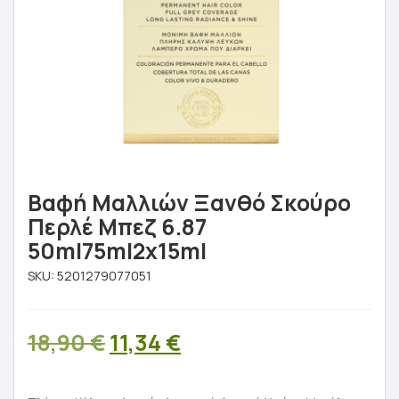
Βαφή Μαλλιών Ξανθό Σκούρο
Περλέ Μπεζ 6.87
50ml75ml2x15ml
SKU:
5201279077051
Original
Η
18,90
€
11,34
€
price
τρέχουσα