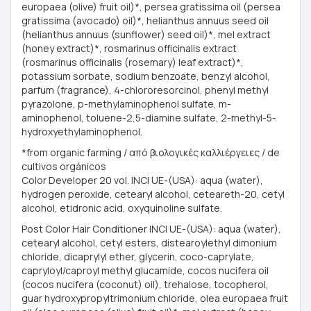
europaea (olive) fruit oil)*, persea gratissima oil (persea
gratissima (avocado) oil)*, helianthus annuus seed oil
(helianthus annuus (sunflower) seed oil)*, mel extract
(honey extract)*, rosmarinus officinalis extract
(rosmarinus officinalis (rosemary) leaf extract)*,
potassium sorbate, sodium benzoate, benzyl alcohol,
parfum (fragrance), 4-chlororesorcinol, phenyl methyl
pyrazolone, p-methylaminophenol sulfate, m-
aminophenol, toluene-2,5-diamine sulfate, 2-methyl-5-
hydroxyethylaminophenol.
*from organic farming / από βιολογικές καλλιέργειες / de
cultivos orgánicos
Color Developer 20 vol. INCI UE-(USA): aqua (water),
hydrogen peroxide, cetearyl alcohol, ceteareth-20, cetyl
alcohol, etidronic acid, oxyquinoline sulfate.
Post Color Hair Conditioner INCI UE-(USA): aqua (water),
cetearyl alcohol, cetyl esters, distearoylethyl dimonium
chloride, dicaprylyl ether, glycerin, coco-caprylate,
capryloyl/caproyl methyl glucamide, cocos nucifera oil
(cocos nucifera (coconut) oil), trehalose, tocopherol,
guar hydroxypropyltrimonium chloride, olea europaea fruit