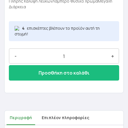
was:
τιμή
Πλήρης Κάλυψη ΛευκώνΛαμπερό Φυσικό ΧρώμαΜεγάλη
Διάρκεια
18,90 €.
είναι:
11,34 €.
4
επισκέπτες βλέπουν το προϊόν αυτή τη
στιγμή!
-
+
Προσθήκη στο καλάθι
Περιγραφή
Επιπλέον πληροφορίες