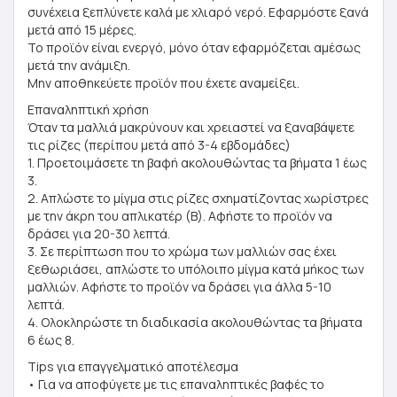
συνέχεια ξεπλύνετε καλά με χλιαρό νερό. Εφαρμόστε ξανά
μετά από 15 μέρες.
Το προϊόν είναι ενεργό, μόνο όταν εφαρμόζεται αμέσως
μετά την ανάμιξη.
Μην αποθηκεύετε προϊόν που έχετε αναμείξει.
Επαναληπτική χρήση
Όταν τα μαλλιά μακρύνουν και χρειαστεί να ξαναβάψετε
τις ρίζες (περίπου μετά από 3-4 εβδομάδες)
1. Προετοιμάσετε τη βαφή ακολουθώντας τα βήματα 1 έως
3.
2. Απλώστε το μίγμα στις ρίζες σχηματίζοντας χωρίστρες
με την άκρη του απλικατέρ (Β). Αφήστε το προϊόν να
δράσει για 20-30 λεπτά.
3. Σε περίπτωση που το χρώμα των μαλλιών σας έχει
ξεθωριάσει, απλώστε το υπόλοιπο μίγμα κατά μήκος των
μαλλιών. Αφήστε το προϊόν να δράσει για άλλα 5-10
λεπτά.
4. Ολοκληρώστε τη διαδικασία ακολουθώντας τα βήματα
6 έως 8.
Tips για επαγγελματικό αποτέλεσμα
• Για να αποφύγετε με τις επαναληπτικές βαφές το