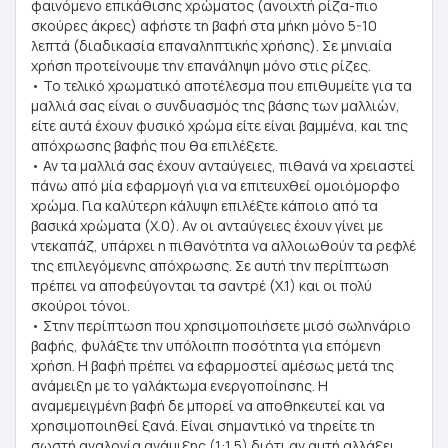
φαινόμενο επικάθισης χρώματος (ανοιχτή ρίζα-πιο
σκούρες άκρες) αφήστε τη βαφή στα μήκη μόνο 5-10
λεπτά (διαδικασία επαναληπτικής χρήσης). Σε μηνιαία
χρήση προτείνουμε την επανάληψη μόνο στις ρίζες.
• Το τελικό χρωματικό αποτέλεσμα που επιθυμείτε για τα
μαλλιά σας είναι ο συνδυασμός της βάσης των μαλλιών,
είτε αυτά έχουν φυσικό χρώμα είτε είναι βαμμένα, και της
απόχρωσης βαφής που θα επιλέξετε.
• Αν τα μαλλιά σας έχουν ανταύγειες, πιθανά να χρειαστεί
πάνω από μία εφαρμογή για να επιτευχθεί ομοιόμορφο
χρώμα. Για καλύτερη κάλυψη επιλέξτε κάποιο από τα
βασικά χρώματα (Χ.0). Αν οι ανταύγειες έχουν γίνει με
ντεκαπάζ, υπάρχει η πιθανότητα να αλλοιωθούν τα ρεφλέ
της επιλεγόμενης απόχρωσης. Σε αυτή την περίπτωση
πρέπει να αποφεύγονται τα σαντρέ (Χ.1) και οι πολύ
σκούροι τόνοι.
• Στην περίπτωση που χρησιμοποιήσετε μισό σωληνάριο
βαφής, φυλάξτε την υπόλοιπη ποσότητα για επόμενη
χρήση. Η βαφή πρέπει να εφαρμοστεί αμέσως μετά της
ανάμειξη με το γαλάκτωμα ενεργοποίησης. Η
αναμεμειγμένη βαφή δε μπορεί να αποθηκευτεί και να
χρησιμοποιηθεί ξανά. Είναι σημαντικό να τηρείτε τη
σωστή αναλογία ανάμιξης (1:1,5) διότι αν αυτή αλλάξει,