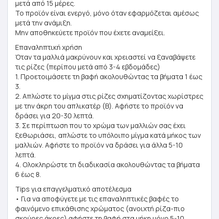
μετά από 15 μέρες.
Το προϊόν είναι ενεργό, μόνο όταν εφαρμόζεται αμέσως
μετά την ανάμιξη.
Μην αποθηκεύετε προϊόν που έχετε αναμείξει.
Επαναληπτική χρήση
Όταν τα μαλλιά μακρύνουν και χρειαστεί να ξαναβάψετε
τις ρίζες (περίπου μετά από 3-4 εβδομάδες)
1. Προετοιμάσετε τη βαφή ακολουθώντας τα βήματα 1 έως
3.
2. Απλώστε το μίγμα στις ρίζες σχηματίζοντας χωρίστρες
με την άκρη του απλικατέρ (Β). Αφήστε το προϊόν να
δράσει για 20-30 λεπτά.
3. Σε περίπτωση που το χρώμα των μαλλιών σας έχει
ξεθωριάσει, απλώστε το υπόλοιπο μίγμα κατά μήκος των
μαλλιών. Αφήστε το προϊόν να δράσει για άλλα 5-10
λεπτά.
4. Ολοκληρώστε τη διαδικασία ακολουθώντας τα βήματα
6 έως 8.
Tips για επαγγελματικό αποτέλεσμα
• Για να αποφύγετε με τις επαναληπτικές βαφές το
φαινόμενο επικάθισης χρώματος (ανοιχτή ρίζα-πιο
σκούρες άκρες) αφήστε τη βαφή στα μήκη μόνο 5-10