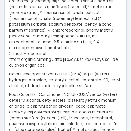
gratissima (avocado) oil)*, helianthus annuus seed oil
(helianthus annuus (sunflower) seed oil)*, mel extract
(honey extract)*, rosmarinus officinalis extract
(rosmarinus officinalis (rosemary) leaf extract)*,
potassium sorbate, sodium benzoate, benzyl alcohol,
parfum (fragrance), 4-chlororesorcinol, phenyl methyl
pyrazolone, p-methylaminophenol sulfate, m-
aminophenol, toluene-2,5-diamine sulfate, 2,4-
diaminophenoxyethanol sulfate,
2-methylresorcinol.
*from organic farming / από βιολογικές καλλιέργειες / de
cultivos orgánicos
Color Developer 30 vol. INCI UE-(USA): aqua (water),
hydrogen peroxide, cetearyl alcohol, ceteareth-20, cetyl
alcohol, etidronic acid, oxyquinoline sulfate.
Post Color Hair Conditioner INCI UE-(USA): aqua (water),
cetearyl alcohol, cetyl esters, distearoylethyl dimonium
chloride, dicaprylyl ether, glycerin, coco-caprylate,
capryloyl/caproyl methyl glucamide, cocos nucifera oil
(cocos nucifera (coconut) oil), trehalose, tocopherol,
guar hydroxypropyltrimonium chloride, olea europaea fruit
oil (olea europaea (olive) fruit oil)*, mel extract (honey