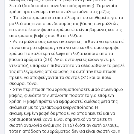
λεπτά (διαδικασία επαναληπτικής χρήσης). Σε μηνιαία
χρήση προτείνουμε την επανάληψη μόνο στις ρίζες.
• Το τελικό χρωματικό αποτέλεσμα που επιθυμείτε για τα
μαλλιά σας είναι ο συνδυασμός της βάσης των μαλλιών,
είτε αυτά έχουν φυσικό χρώμα είτε είναι βαμμένα, και της
απόχρωσης βαφής που θα επιλέξετε.
• Αν τα μαλλιά σας έχουν ανταύγειες, πιθανά να χρειαστεί
πάνω από μία εφαρμογή για να επιτευχθεί ομοιόμορφο
χρώμα. Για καλύτερη κάλυψη επιλέξτε κάποιο από τα
βασικά χρώματα (Χ.0). Αν οι ανταύγειες έχουν γίνει με
ντεκαπάζ, υπάρχει η πιθανότητα να αλλοιωθούν τα ρεφλέ
της επιλεγόμενης απόχρωσης. Σε αυτή την περίπτωση
πρέπει να αποφεύγονται τα σαντρέ (Χ.1) και οι πολύ
σκούροι τόνοι.
• Στην περίπτωση που χρησιμοποιήσετε μισό σωληνάριο
βαφής, φυλάξτε την υπόλοιπη ποσότητα για επόμενη
χρήση. Η βαφή πρέπει να εφαρμοστεί αμέσως μετά της
ανάμειξη με το γαλάκτωμα ενεργοποίησης. Η
αναμεμειγμένη βαφή δε μπορεί να αποθηκευτεί και να
χρησιμοποιηθεί ξανά. Είναι σημαντικό να τηρείτε τη
σωστή αναλογία ανάμιξης (1:1,5) διότι αν αυτή αλλάξει,
τότε η απόδοση του χρώματος δεν θα είναι σωστή και η