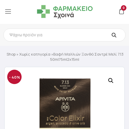
0
Products
search
Shop
»
Χωρίς κατηγορία
»Βαφή Μαλλιών Ξανθό Σαντρέ Μελί 7.13
50ml75ml2x15ml
- 40%