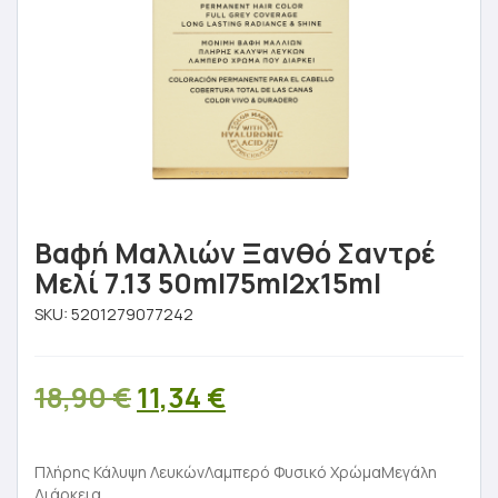
Βαφή Μαλλιών Ξανθό Σαντρέ
Μελί 7.13 50ml75ml2x15ml
SKU:
5201279077242
Original
Η
18,90
€
11,34
€
price
τρέχουσα
was:
τιμή
Πλήρης Κάλυψη ΛευκώνΛαμπερό Φυσικό ΧρώμαΜεγάλη
Διάρκεια