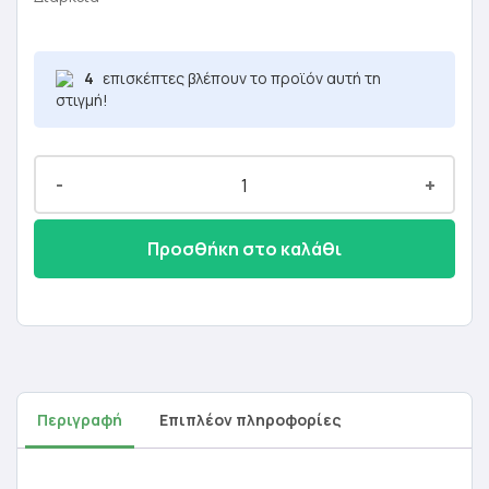
18,90 €.
είναι:
11,34 €.
4
επισκέπτες βλέπουν το προϊόν αυτή τη
στιγμή!
-
+
Προσθήκη στο καλάθι
Περιγραφή
Επιπλέον πληροφορίες