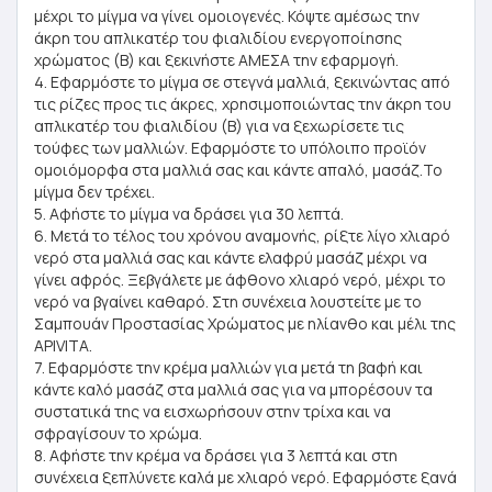
μέχρι το μίγμα να γίνει ομοιογενές. Κόψτε αμέσως την
άκρη του απλικατέρ του φιαλιδίου ενεργοποίησης
χρώματος (Β) και ξεκινήστε ΑΜΕΣΑ την εφαρμογή.
4. Εφαρμόστε το μίγμα σε στεγνά μαλλιά, ξεκινώντας από
τις ρίζες προς τις άκρες, χρησιμοποιώντας την άκρη του
απλικατέρ του φιαλιδίου (Β) για να ξεχωρίσετε τις
τούφες των μαλλιών. Εφαρμόστε το υπόλοιπο προϊόν
ομοιόμορφα στα μαλλιά σας και κάντε απαλό, μασάζ.Το
μίγμα δεν τρέχει.
5. Αφήστε το μίγμα να δράσει για 30 λεπτά.
6. Μετά το τέλος του χρόνου αναμονής, ρίξτε λίγο χλιαρό
νερό στα μαλλιά σας και κάντε ελαφρύ μασάζ μέχρι να
γίνει αφρός. Ξεβγάλετε με άφθονο χλιαρό νερό, μέχρι το
νερό να βγαίνει καθαρό. Στη συνέχεια λουστείτε με το
Σαμπουάν Προστασίας Χρώματος με ηλίανθο και μέλι της
APIVITA.
7. Εφαρμόστε την κρέμα μαλλιών για μετά τη βαφή και
κάντε καλό μασάζ στα μαλλιά σας για να μπορέσουν τα
συστατικά της να εισχωρήσουν στην τρίχα και να
σφραγίσουν το χρώμα.
8. Αφήστε την κρέμα να δράσει για 3 λεπτά και στη
συνέχεια ξεπλύνετε καλά με χλιαρό νερό. Εφαρμόστε ξανά