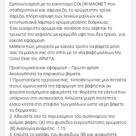
Εμπλουτισμένη με το καινοτόμο COLOR MAGNET που
σταθεροποιεί και σφραγίζει το χρώμα στην τρίχα.
Χαρίζει πλήρη κάλυψη των λευκών μαλλιών και
εντυπωσιακά λαμπερό χρώμα μεγάλης διάρκειας.
Έχει ευχάριστο άρωμα και σύνθεση που σέβεται το
τριχωτό της κεφαλής με κρεμώδη υφή που δεν τρέχει, για
εύκολη εφαρμογή.
Μάθετε πώς μπορείτε με εύκολο τρόπο να βάψετε μόνη
σας τα μαλλιά σας στο σπίτι με τη νέα βαφή μαλλιών My
Color Elixir της APIVITA.
Προετοιμασία και εφαρμογή – Πρώτη χρήση
Ακολουθήστε τα παρακάτω βήματα:
1. Προστατέψτε τα ρούχα σας, τοποθετώντας μια πετσέτα
στους ώμους κατά την εφαρμογή της βαφής και αν
φοράτε κοσμήματα αφαιρέστε τα. Φορέστε τα γάντια που
υπάρχουν στη συσκευασία. Απλώστε μικρή ποσότητα
έλαιο κοντά στο στεφάνι των μαλλιών ώστε να μη βάψετε
το δέρμα σας.
2. Αδειάστε όλο το περιεχόμενο του σωληναρίου της
κρέμας βαφής (A) στο φιαλίδιο ενεργοποίησης χρώματος
(Β).Αναλογία ανάμιξης : 1:1.5
3. Κλείστε το καπάκι του φιαλίδιου (Β) και ανακινήστε