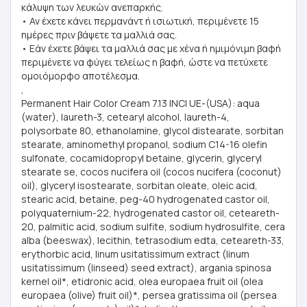
κάλυψη των λευκών ανεπαρκής.
• Αν έχετε κάνει περμανάντ ή ισιωτική, περιμένετε 15
ημέρες πριν βάψετε τα μαλλιά σας.
• Εάν έχετε βάψει τα μαλλιά σας με χένα ή ημιμόνιμη βαφή
περιμένετε να φύγει τελείως η βαφή, ώστε να πετύχετε
ομοιόμορφο αποτέλεσμα.
,
Permanent Hair Color Cream 7.13 INCI UE-(USA): aqua
(water), laureth-3, cetearyl alcohol, laureth-4,
polysorbate 80, ethanolamine, glycol distearate, sorbitan
stearate, aminomethyl propanol, sodium C14-16 olefin
sulfonate, cocamidopropyl betaine, glycerin, glyceryl
stearate se, cocos nucifera oil (cocos nucifera (coconut)
oil), glyceryl isostearate, sorbitan oleate, oleic acid,
stearic acid, betaine, peg-40 hydrogenated castor oil,
polyquaternium-22, hydrogenated castor oil, ceteareth-
20, palmitic acid, sodium sulfite, sodium hydrosulfite, cera
alba (beeswax), lecithin, tetrasodium edta, ceteareth-33,
erythorbic acid, linum usitatissimum extract (linum
usitatissimum (linseed) seed extract), argania spinosa
kernel oil*, etidronic acid, olea europaea fruit oil (olea
europaea (olive) fruit oil)*, persea gratissima oil (persea